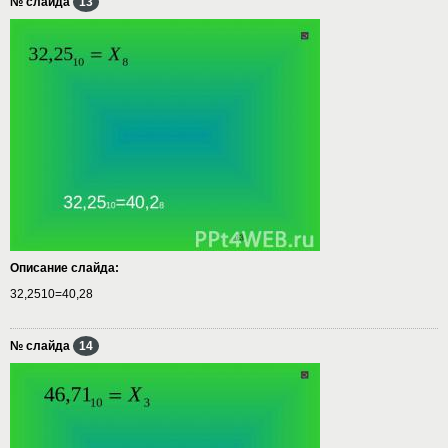
№ слайда
13
Описание слайда:
32,2510=40,28
№ слайда
14