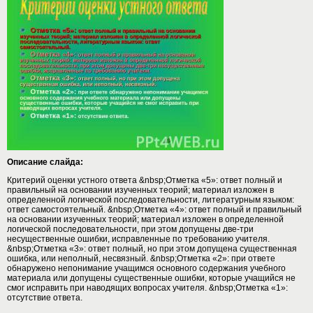
Описание слайда:
Критерий оценки устного ответа &nbsp;Отметка «5»: ответ полный и
правильный на основании изученных теорий; материал изложен в
определенной логической последовательности, литературным языком:
ответ самостоятельный. &nbsp;Отметка «4»: ответ полный и правильный
на основании изученных теорий; материал изложен в определенной
логической последовательности, при этом допущены две-три
несущественные ошибки, исправленные по требованию учителя.
&nbsp;Отметка «3»: ответ полный, но при этом допущена существенная
ошибка, или неполный, несвязный. &nbsp;Отметка «2»: при ответе
обнаружено непонимание учащимся основного содержания учебного
материала или допущены существенные ошибки, которые учащийся не
смог исправить при наводящих вопросах учителя. &nbsp;Отметка «1»:
отсутствие ответа.