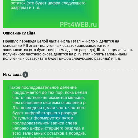
Описание слайда:
Правило перевода целой части числа I этап – число N делится на
основание P II этап - полученный остаток запоминается или
записывается (это будет цифра младшего разряда); III этап - целая часть
полученного частного снова делится на р; IV этап - опять запоминаем
полученный остаток (это будет цифра следующего разряда) и т. д.
№ слайда
8