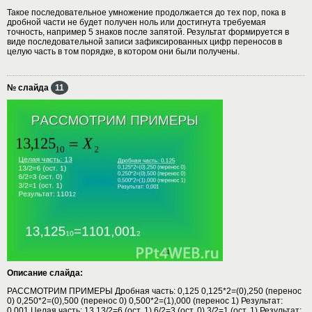
Такое последовательное умножение продолжается до тех пор, пока в
дробной части не будет получен ноль или достигнута требуемая
точность, например 5 знаков после запятой. Результат формируется в
виде последовательной записи зафиксированных цифр переносов в
целую часть в том порядке, в котором они были получены.
№ слайда
11
Описание слайда:
РАССМОТРИМ ПРИМЕРЫ Дробная часть: 0,125 0,125*2=(0),250 (перенос
0) 0,250*2=(0),500 (перенос 0) 0,500*2=(1),000 (перенос 1) Результат:
0,001 Целая часть: 13 13/2=6 (ост. 1) 6/2=3 (ост. 0) 3/2=1 (ост. 1) Результат: