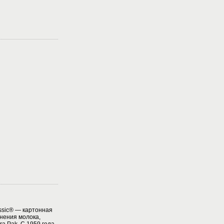
assic® — картонная
нения молока,