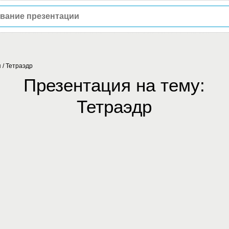
я
/
Тетраэдр
Презентация на тему:
Тетраэдр