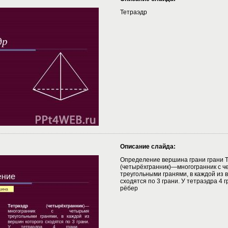
Тетраэдр
Описание слайда:
Определение вершина грани грани 
(четырёхгранник)—многогранник с ч
треугольными гранями, в каждой из 
сходятся по 3 грани. У тетраэдра 4 
рёбер