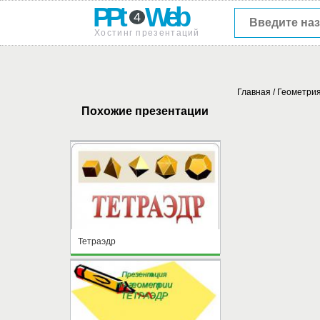
PPt
Web
4
Хостинг презентаций
Главная
/
Геометри
Похожие презентации
Тетраэдр