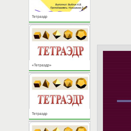
Тетраэдр
«Тетраэдр»
Тетраэдр