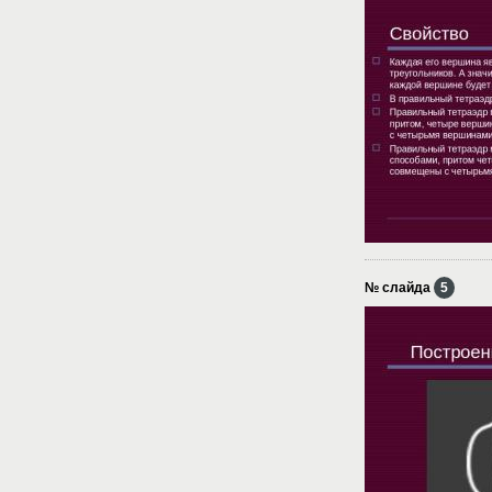
№ слайда
5