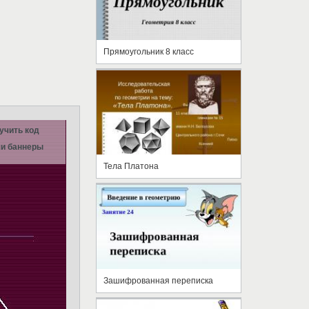
Прямоугольник 8 класс
учить код
и баннеры
Тела Платона
Зашифрованная переписка