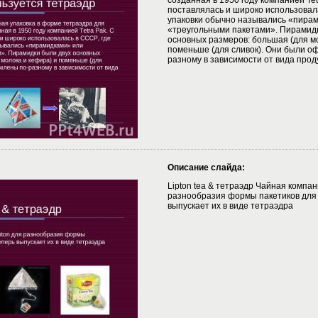
созданная в 1950 году компанией Tet
поставлялась и широко использовала
упаковки обычно назывались «пира
«треугольными пакетами». Пирамидк
основных размеров: большая (для мо
поменьше (для сливок). Они были о
разному в зависимости от вида прод
Описание слайда:
Lipton tea & тетраэдр Чайная компан
разнообразия формы пакетиков для 
выпускает их в виде тетраэдра