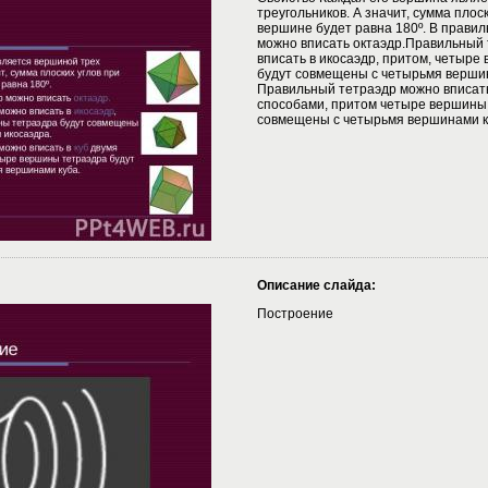
треугольников. А значит, сумма плос
вершине будет равна 180º. В прави
можно вписать октаэдр.Правильный
вписать в икосаэдр, притом, четыре
будут совмещены с четырьмя верши
Правильный тетраэдр можно вписать
способами, притом четыре вершины
совмещены с четырьмя вершинами к
Описание слайда:
Построение