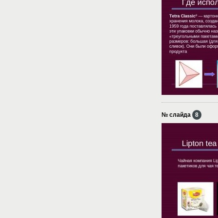
№ слайда
8