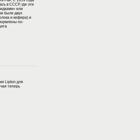
ra Pak. С 1959 года
сь в СССР, где эти
мидками» или
и были двух
лока и кефира) и
формлены по-
укта
ия Lipton для
чая теперь