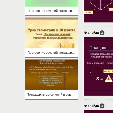
Построение сечений тетраэдра и параллелепипеда
№ слайда
3
Построение сечений тетраэдра и параллелепипеда
Тетраэдр, виды сечений и решение задач по тетраэдру
№ слайда
4