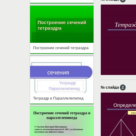
Построение сечений тетраэдра
№ слайда
2
Тетраэдр и Параллелепипед