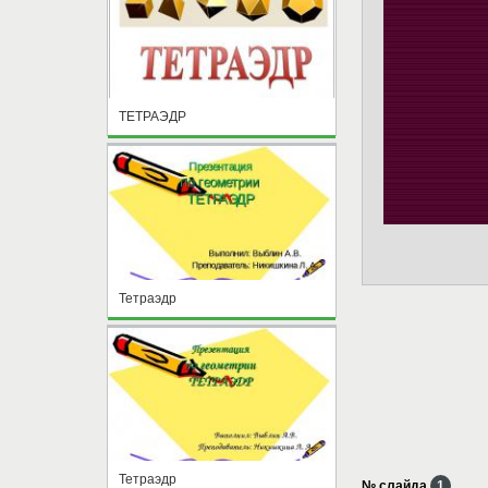
ТЕТРАЭДР
Тетраэдр
Тетраэдр
№ слайда
1