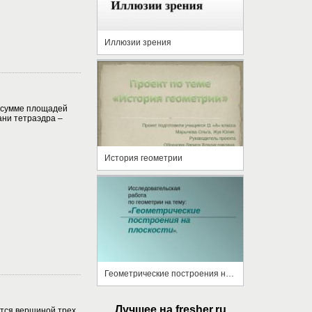
Иллюзии зрения
 сумме площадей
ани тетраэдра –
История геометрии
Геометрические построения на плоскости
Лучшее на fresher.ru
тся вершиной трех