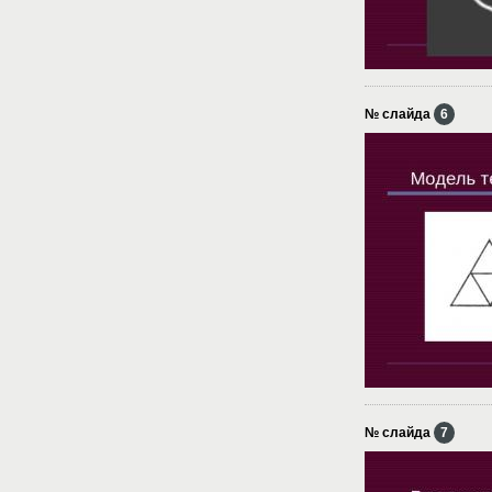
№ слайда
6
№ слайда
7