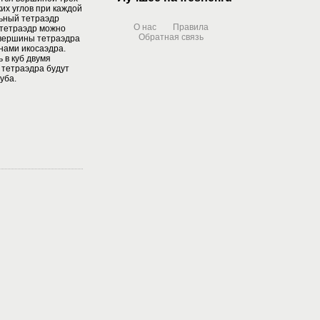
ких углов при каждой
льный тетраэдр
О нас
Правила
 тетраэдр можно
Обратная связь
 вершины тетраэдра
нами икосаэдра.
 в куб двумя
 тетраэдра будут
уба.