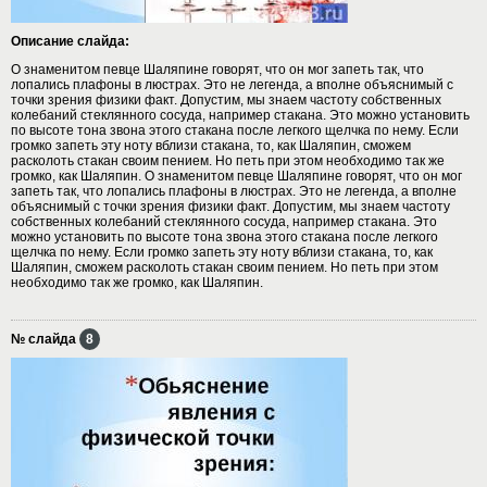
Описание слайда:
О знаменитом певце Шаляпине говорят, что он мог запеть так, что
лопались плафоны в люстрах. Это не легенда, а вполне объяснимый с
точки зрения физики факт. Допустим, мы знаем частоту собственных
колебаний стеклянного сосуда, например стакана. Это можно установить
по высоте тона звона этого стакана после легкого щелчка по нему. Если
громко запеть эту ноту вблизи стакана, то, как Шаляпин, сможем
расколоть стакан своим пением. Но петь при этом необходимо так же
громко, как Шаляпин. О знаменитом певце Шаляпине говорят, что он мог
запеть так, что лопались плафоны в люстрах. Это не легенда, а вполне
объяснимый с точки зрения физики факт. Допустим, мы знаем частоту
собственных колебаний стеклянного сосуда, например стакана. Это
можно установить по высоте тона звона этого стакана после легкого
щелчка по нему. Если громко запеть эту ноту вблизи стакана, то, как
Шаляпин, сможем расколоть стакан своим пением. Но петь при этом
необходимо так же громко, как Шаляпин.
№ слайда
8