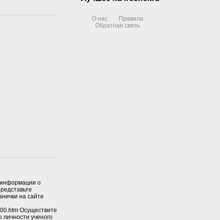
О нас
Правила
Обратная связь
 информации о
Представьте
анички на сайте
10_00.htm Осуществите
о личности ученого