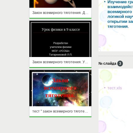
Закон всемирного тяготения. Движение планет
Закон всемирного тяготения. Ускорение свободного падения на Земле и других небесных телах
№ слайда
3
тест " закон всемирного тяготения"