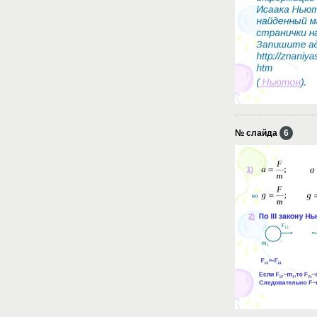
№ слайда
6