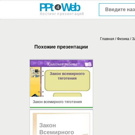
PPt
Web
4
Хостинг презентаций
Главная
/
Физика
/
З
Похожие презентации
Закон всемирного тяготения