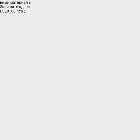
енный материал в
. Запишите адрес
le/010_00.htm (