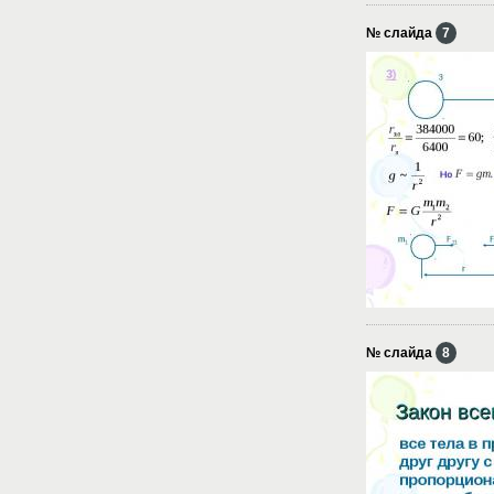
№ слайда
7
№ слайда
8