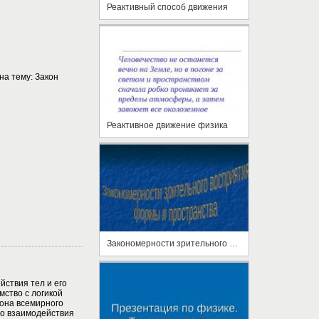
Реактивный способ движения
на тему: Закон
Реактивное движение физика
Закономерности зрительного восприятия формы и пространства
йствия тел и его
мство с логикой
кона всемирного
го взаимодействия