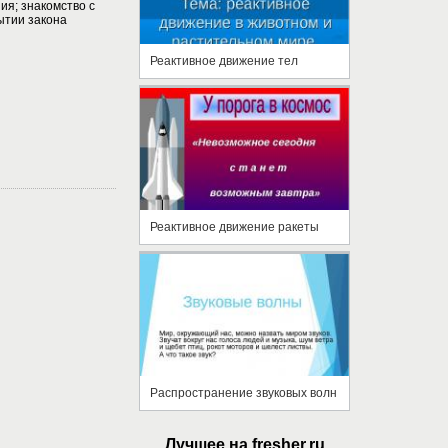
ния; знакомство с
ытии закона
Реактивное движение тел
Реактивное движение ракеты
Распространение звуковых волн
Лучшее на fresher.ru