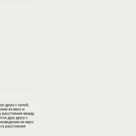
уг другу с силой,
нию их масс и
у расстояния между
тся друг другу с
оизведению их масс
ату расстояния