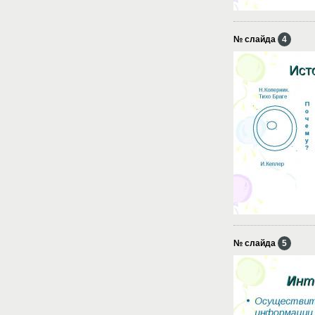
№ слайда
4
№ слайда
5