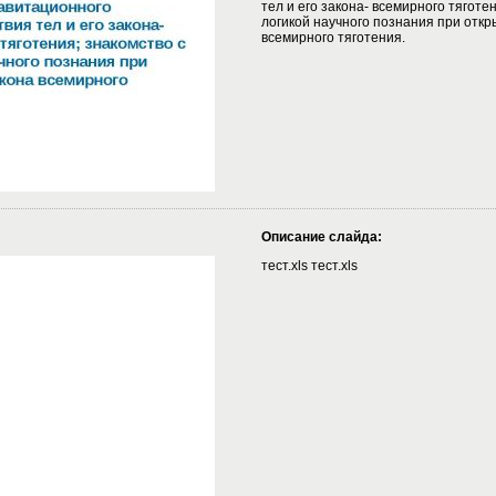
тел и его закона- всемирного тяготе
логикой научного познания при откр
всемирного тяготения.
Описание слайда:
тест.xls тест.xls