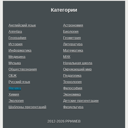
Категории
Английский язык
Астрономия
Алгебра
Биология
География
Геометрия
История
Литература
Информатика
Математика
Медицина
МХК
Музыка
Начальная школа
Обществознания
Окружающий мир
ОБЖ
Педагогика
Русский язык
Технология
Физика
Философия
Химия
Экономика
Экология
Детские презентации
Шаблоны презентаций
Физкультура
2012-2026 PPt4WEB