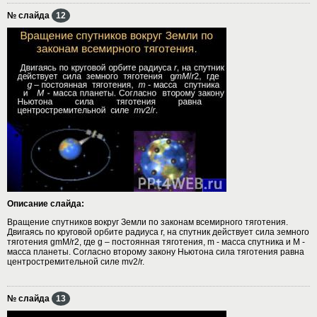
№ слайда
12
Описание слайда:
Вращение спутников вокруг Земли по законам всемирного тяготения.
Двигаясь по круговой орбите радиуса r, на спутник действует сила земного
тяготения gmM/r2, где g – постоянная тяготения, m - масса спутника и M -
масса планеты. Согласно второму закону Ньютона сила тяготения равна
центростремительной силе mv2/r.
№ слайда
13