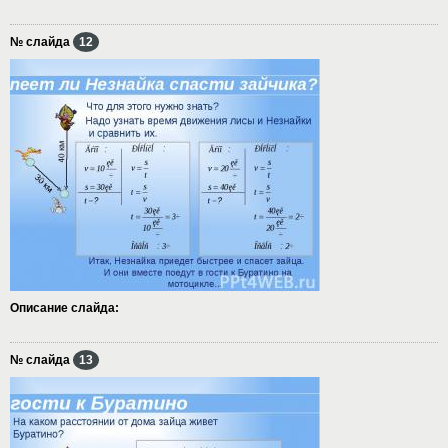
№ слайда
12
Описание слайда:
№ слайда
13