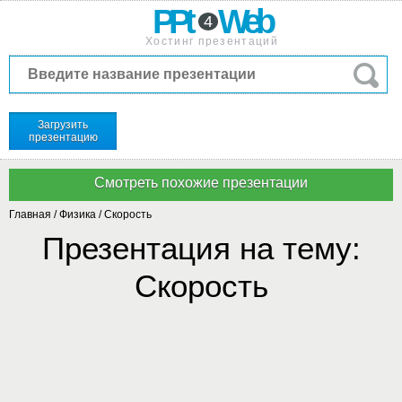
PPt
Web
4
Хостинг презентаций
Загрузить
презентацию
Главная
/
Физика
/
Скорость
Презентация на тему:
Скорость