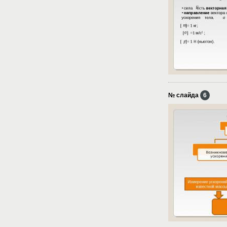
№ слайда
6