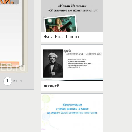
Физик Исаак Ньютон
1
из 12
Фарадей