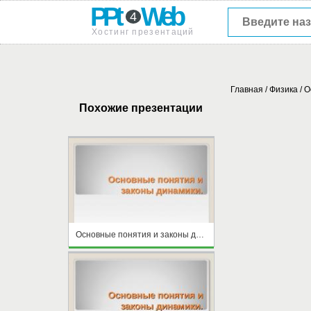
PPt
Web
4
Хостинг презентаций
Главная
/
Физика
/
О
Похожие презентации
Основные понятия и законы динамики