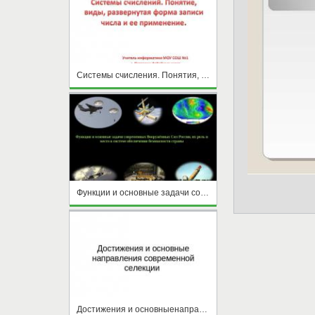
Системы счисления. Понятия, виды, развернутая форма записи числа
Функции и основные задачи современных Вооружённых Сил России, их роль и место в системе обеспечения безопасности страны
Достижения и основныенаправления современной селекции