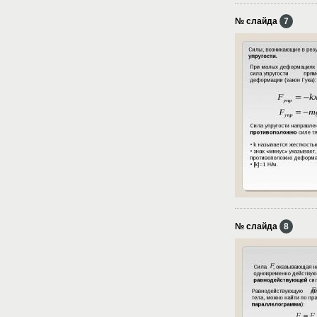
№ слайда
7
№ слайда
8