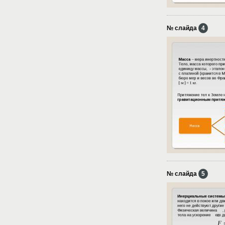
№ слайда
4
№ слайда
5