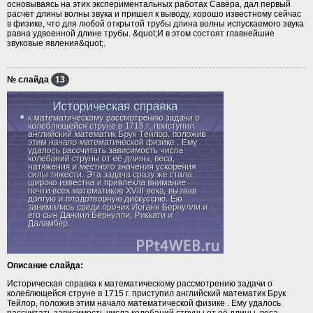
основываясь на этих экспериментальных работах Савёра, дал первый
расчет длины волны звука и пришел к выводу, хорошо известному сейчас
в физике, что для любой открытой трубы длина волны испускаемого звука
равна удвоенной длине трубы. &quot;И в этом состоят главнейшие
звуковые явления&quot;.
№ слайда
13
Описание слайда:
Историческая справка к математическому рассмотрению задачи о
колеблющейся струне в 1715 г. приступил английский математик Брук
Тейлор, положив этим начало математической физике . Ему удалось
рассчитать зависимость числа колебаний струны от её длины, веса,