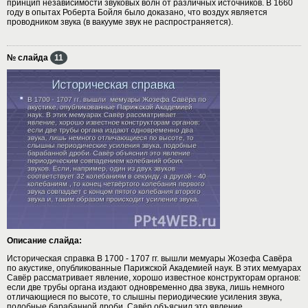
принцип независимости звуковых волн от различных источников. В 1660
году в опытах Роберта Бойля было доказано, что воздух является
проводником звука (в вакууме звук не распространяется).
№ слайда
11
Описание слайда:
Историческая справка В 1700 - 1707 гг. вышли мемуары Жозефа Савёра
по акустике, опубликованные Парижской Академией наук. В этих мемуарах
Савёр рассматривает явление, хорошо известное конструкторам органов:
если две трубы органа издают одновременно два звука, лишь немного
отличающиеся по высоте, то слышны периодические усиления звука,
подобные барабанной дроби. Савёр объяснил это явление