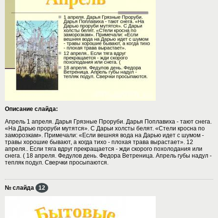
Описание слайда:
Апрель 1 апреля. Дарья Грязные Проруби. Дарья Поплавиха - тают снега.
«На Дарью проруби мутятся». С Дарьи холсты белят. «Стели кросна по
заморозкам». Примечали: «Если вешняя вода на Дарью идет с шумом -
травы хорошие бывают, а когда тихо - плохая трава вырастает». 12
апреля.. Если тяга вдруг прекращается - жди скорого похолодания или
снега. ( 18 апреля. Федулов день. Федора Ветреница. Апрель губы надул -
тепляк подул. Сверчки просыпаются.
№ слайда
12