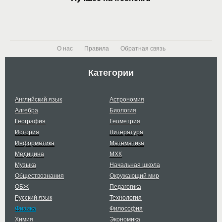
О нас
Правила
Обратная связь
Категории
Английский язык
Астрономия
Алгебра
Биология
География
Геометрия
История
Литература
Информатика
Математика
Медицина
МХК
Музыка
Начальная школа
Обществознания
Окружающий мир
ОБЖ
Педагогика
Русский язык
Технология
Физика
Философия
Химия
Экономика