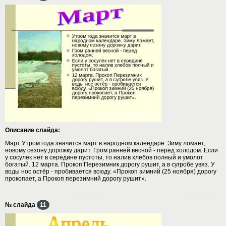
Описание слайда:
Март Утром года значится март в народном календаре. Зиму ломает,
новому сезону дорожку дарит. Гром ранней весной - перед холодом. Если
у сосулек нет в середине пустоты, то налив хлебов полный и умолот
богатый. 12 марта. Прокоп Перезимник дорогу рушит, а в сугробе увяз. У
воды нос остёр - пробивается всюду. «Прокоп зимний (25 ноября) дорогу
прокопает, а Прокоп перезимний дорогу рушит».
№ слайда
11