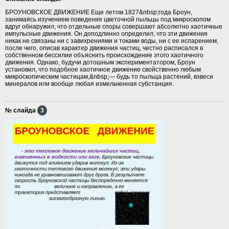
БРОУНОВСКОЕ ДВИЖЕНИЕ Еще летом 1827&nbsp;года Броун,
занимаясь изучением поведения цветочной пыльцы под микроскопом
вдруг обнаружил, что отдельные споры совершают абсолютно хаотичные
импульсные движения. Он доподлинно определил, что эти движения
никак не связаны ни с завихрениями и токами воды, ни с ее испарением,
после чего, описав характер движения частиц, честно расписался в
собственном бессилии объяснить происхождение этого хаотичного
движения. Однако, будучи дотошным экспериментатором, Броун
установил, что подобное хаотичное движение свойственно любым
микроскопическим частицам,&nbsp;— будь то пыльца растений, взвеси
минералов или вообще любая измельченная субстанция.
№ слайда
3