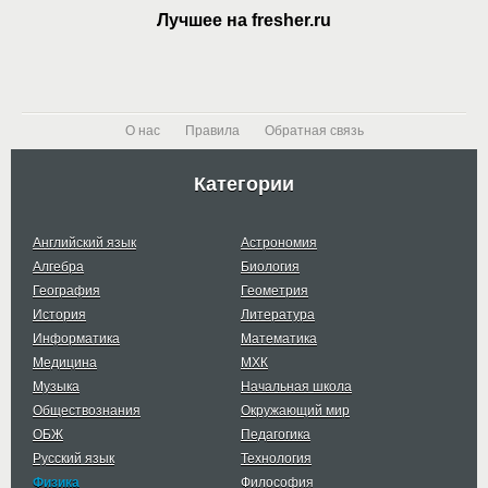
Лучшее на fresher.ru
О нас
Правила
Обратная связь
Категории
Английский язык
Астрономия
Алгебра
Биология
География
Геометрия
История
Литература
Информатика
Математика
Медицина
МХК
Музыка
Начальная школа
Обществознания
Окружающий мир
ОБЖ
Педагогика
Русский язык
Технология
Физика
Философия