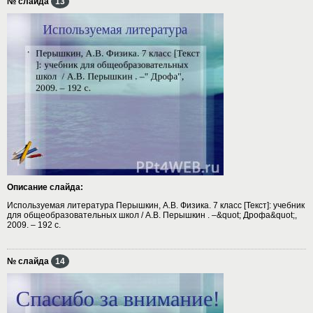
№ слайда
13
Описание слайда:
Используемая литература Перышкин, А.В. Физика. 7 класс [Текст]: учебник
для общеобразовательных школ / А.В. Перышкин . –&quot; Дрофа&quot;,
2009. – 192 с.
№ слайда
14