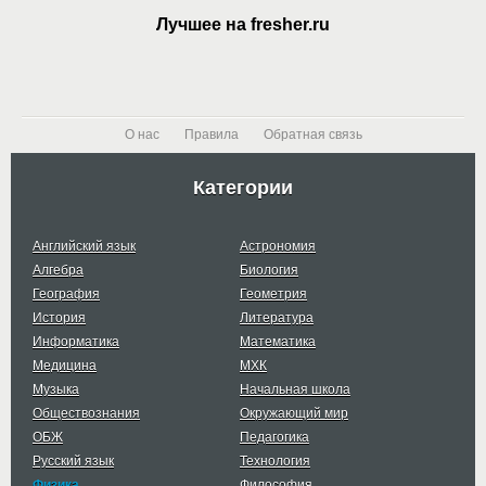
Лучшее на fresher.ru
О нас
Правила
Обратная связь
Категории
Английский язык
Астрономия
Алгебра
Биология
География
Геометрия
История
Литература
Информатика
Математика
Медицина
МХК
Музыка
Начальная школа
Обществознания
Окружающий мир
ОБЖ
Педагогика
Русский язык
Технология
Физика
Философия