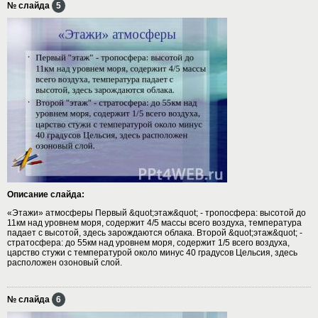
№ слайда
5
Описание слайда:
«Этажи» атмосферы Первый &quot;этаж&quot; - тропосфера: высотой до
11км над уровнем моря, содержит 4/5 массы всего воздуха, температура
падает с высотой, здесь зарождаются облака. Второй &quot;этаж&quot; -
стратосфера: до 55км над уровнем моря, содержит 1/5 всего воздуха,
царство стужи с температурой около минус 40 градусов Цельсия, здесь
расположен озоновый слой.
№ слайда
6