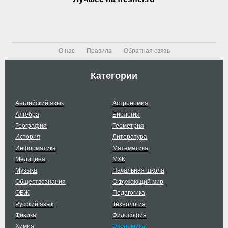
О нас
Правила
Обратная связь
Категории
Английский язык
Астрономия
Алгебра
Биология
География
Геометрия
История
Литература
Информатика
Математика
Медицина
МХК
Музыка
Начальная школа
Обществознания
Окружающий мир
ОБЖ
Педагогика
Русский язык
Технология
Физика
Философия
Химия
Экономика