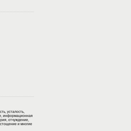
, усталость,
е, информационная
ория, отчуждение,
 истощение и многие