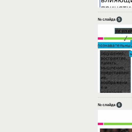
№ слайда
5
№ слайда
6