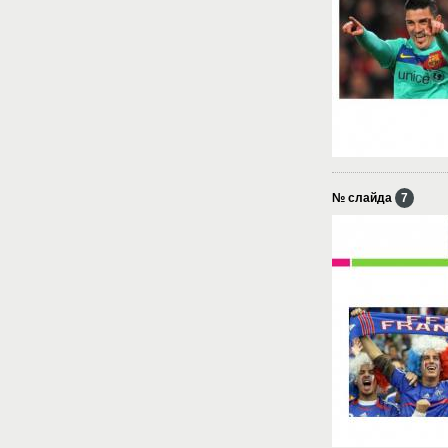
№ слайда
7