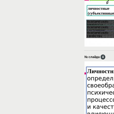
№ слайда
4