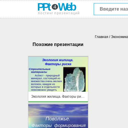
PPt
Web
4
Хостинг презентаций
Главная
/
Экономик
Похожие презентации
Экология жилища. Факторы риска