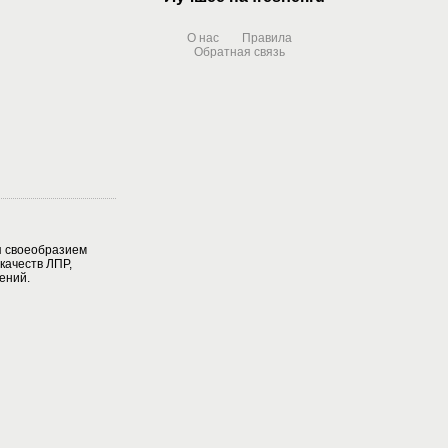
О нас
Правила
Обратная связь
 своеобразием
качеств ЛПР,
ений.