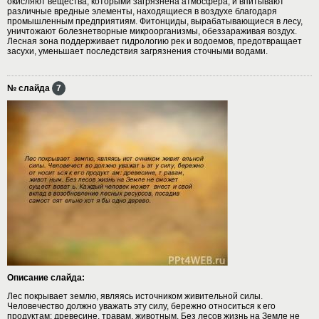
окисляют вещества, которыми загрязнена атмосфера, и впитывают
различные вредные элементы, находящиеся в воздухе благодаря
промышленным предприятиям. Фитонциды, вырабатывающиеся в лесу,
уничтожают болезнетворные микроорганизмы, обеззараживая воздух.
Лесная зона поддерживает гидрологию рек и водоемов, предотвращает
засухи, уменьшает последствия загрязнения сточными водами.
№ слайда
7
Описание слайда:
Лес покрывает землю, являясь источником живительной силы.
Человечество должно уважать эту силу, бережно относиться к его
продуктам: древесине, травам, животным. Без лесов жизнь на Земле не