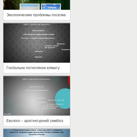
Экологические проблемы поселка
Глобальне потепління клімату
Еколого – архітектурний симбіоз