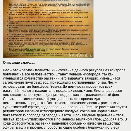
Описание слайда:
Лес – это «легкие» планеты. Уничтожение данного ресурса без контроля
повлияет на все человечество. Станет меньше кислорода, так как
уменьшится количество растений, его вырабатывающих. Уменьшится
загрязнения грунтовых вод, приводящих к отравлению почвы. Лес –
основа развития биосферы Земли. До девяноста процентов всех
растений планеты находится в пределах лесных зон. Листья деревьев
поглощают солнечную радиацию, поддерживают радиационный фон.
Санитарно-гигиеническая функция позволяет производить
лекарственные средства. Эстетическое значение лесов играет роль в
туристической сфере, оздоровлении населения. Лесные растения служат
регулятором баланса атмосферного воздуха, сохраняя нормальные
показатели кислорода, углерода и азота. Производные деревьев – хвоя,
листья, кора – утилизируются в почвенном земляном слое, удобряя его. В
ходе фотосинтеза растения выделяют особые химические вещества:
эфиры, масла и прочие, способствующие особому благоуханию. Леса