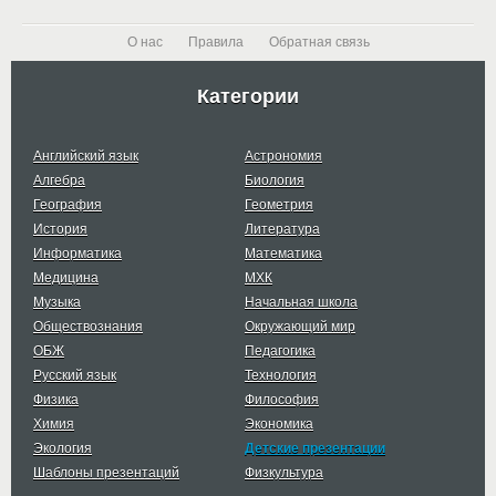
О нас
Правила
Обратная связь
Категории
Английский язык
Астрономия
Алгебра
Биология
География
Геометрия
История
Литература
Информатика
Математика
Медицина
МХК
Музыка
Начальная школа
Обществознания
Окружающий мир
ОБЖ
Педагогика
Русский язык
Технология
Физика
Философия
Химия
Экономика
Экология
Детские презентации
Шаблоны презентаций
Физкультура