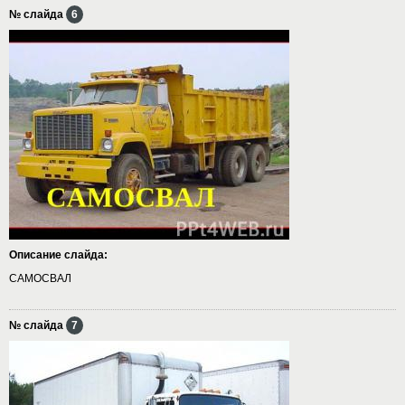
№ слайда
6
Описание слайда:
САМОСВАЛ
№ слайда
7