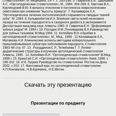
стоматология», М. Медицина, 1977. с. 265-286. 5. Гаврилов Е.И., Щербаков
А.С. «Ортопедическая стоматология», М., 1984. 304-309. 6. Хватова В.А.,
Курляндский В.Ю. К вопросу этиологии и патогенеза неврологических
симптомов при снижении "высоты прикуса". 7. Каламкаров Х.А.
"Ортопедическое лечение патологической стираемости твердых тканей
зуба". М. 1984. 8. Кульманбетов И.А. Влияние света гелий-неонового
лазера на течение пародонтита и сахарного диабета в эксперименте.
Диссертация канд.мед.наук. Алматы 1983. 9. Гаврилов Е.Н. "Деформация
зубных рядов" М. 1984 г. 10. Погодин И.М.,Пономарева В.А.Рувоводство
для зубных техников. М.Мед.1994. 11. Копейкин В.Н «Ошибки в
ортопедической стоматологии», М., Мед., 1986 . 12.Каламкаров Х.А.,
Матвеева А.И. Клинические аспекты методики избирательного
пришлифовывания зубов при заболевании пародонта. Стоматология
1983 N6 стр. 67. 13. .Рузуддинов С.Р., Телебаева Г. Т. Логико-
дидактические структуры в изучении ортопедической стоматологии
Алматы, 1995 . 14. Копейкин В.Н. "Ортопедическая стоматология" М.Мед.
1998 г. 15. Криштаб С.И. «Ортопедическая стоматология» Киев. 1986. с.
198-202. 16. И.К. Луцкая Руководство по стоматологии. Ростов на Дону
2002. с.553. 17. Фантомный курс по ортопедической стоматологии.
А.П.Коновалов., Н.В.Курякина., Н.Е.Митин
Скачать эту презентацию
Презентации по предмету