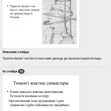
Описание слайда:
Тіректік бөлікті тек баста ғана емес денеде де орналастыруға болады
№ слайда
10