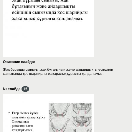
Описание слайда:
Жақ бұрышы сынығы, жақ бұтағынын және айдаршықты өсіндінің
сынығында қос шарнирлы жақаралық құрылғы қолданамыз.
№ слайда
15