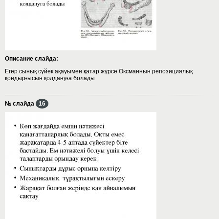
Описание слайда:
Егер сынық сүйек ақауымен қатар жүрсе Оксманнын репозициялық
қондырғысын қолдануға болады
№ слайда
16