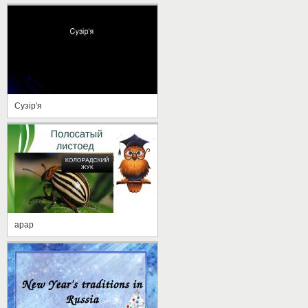
Сузір'я
арар