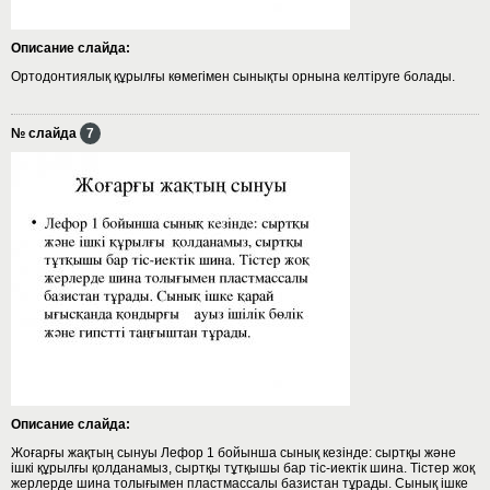
Описание слайда:
Ортодонтиялық құрылғы көмегімен сынықты орнына келтіруге болады.
№ слайда
7
Описание слайда:
Жоғарғы жақтың сынуы Лефор 1 бойынша сынық кезінде: сыртқы және
ішкі құрылғы қолданамыз, сыртқы тұтқышы бар тіс-иектік шина. Тістер жоқ
жерлерде шина толығымен пластмассалы базистан тұрады. Сынық ішке