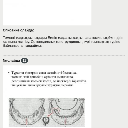
Описание слайда:
Төменгі жақтық сынықтары Емнің мақсаты жақтын анатомиялық бүтіндігін
қалпына келтіру. Ортопедиялық конструкцияның түрін сынықтың түріне
байланысты тандаймыз.
№ слайда
11