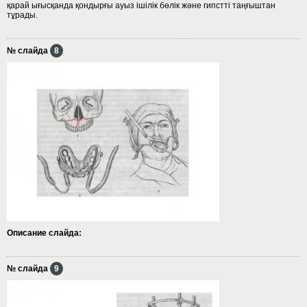
қарай ығысқанда қондырғы ауыз ішілік бөлік және гипстті таңғыштан
тұрады.
№ слайда
8
Описание слайда:
№ слайда
9