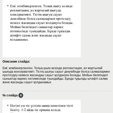
Описание слайда:
Емі: комбинерленген. Толық шығу кезінде реплантация, ал жартылай
шығуда консервативті. Тістің шығуы сауыт деңгейінде болса салмалармен
протездеу немесе жасандаы сауыт қолдануға болады. Мойын бөлігіндегі
сыныктар кариес нәтижесінде туындайды. Бұнда тұқылды штифті салма
және жасанды сауыт қолданамыз.
№ слайда
4