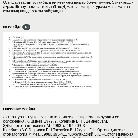
Осы шарттарды ұстанбаса ем нәтижесі нашар болуы мүмкін. Сүйектердін
дұрыс бітпеуі немесе толық бітпеуі, жақтын контрактурасы және жалған
буынның пайда болуы байқалады.
№ слайда
18
Описание слайда:
Литература 1.Бушан М.Г. Патологическая стираемость зубов и ее
осложнения. Кишинев, 1979. 2. Копейкин В.Н. , Демнер Л.М.
Зубопротезная техника. М., 1993. с. 197-209. 3.
Щербаков.А.С.Гаврилов.Е.Н.Трезубов.В.Н.Жулев.Е.Н. Ортопедическая
стоматология.М.Мед. 1998г. 395-411 4.Курляндский В.Ю «Ортопедическая