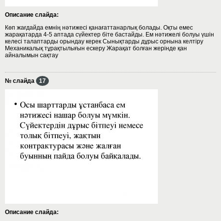
Описание слайда:
Көп жағдайда емнің нәтижесі қанағаттанарлық болады. Оқты емес
жарақатарда 4-5 аптада сүйектер біте бастайды. Ем нәтижелі болуы үшін
келесі талаптарды орындау керек Сынықтарды дұрыс орнына келтіру
Механикалық тұрақтылығын ескеру Жарақат болған жерінде қан
айналымын сақтау
№ слайда
17
Описание слайда: