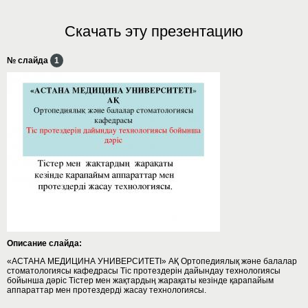
Скачать эту презентацию
№ слайда
1
Описание слайда:
«АСТАНА МЕДИЦИНА УНИВЕРСИТЕТІ» АҚ Ортопедиялық және балалар
стоматологиясы кафедрасы Тіс протездерін дайындау технологиясы
бойынша дәріс Тістер мен жақтардың жарақаты кезінде қарапайым
аппараттар мен протездерді жасау технологиясы.