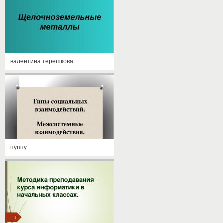
валентина терешкова
пуппу