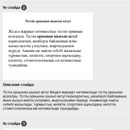
№ слайда
2
Описание слайда:
Тістің орнынан шығып кетуі Жедел жарақат нәтижесінде тістің орнынан
қозғалуы. Тістің орнынан шығып кетуі периодонтың, шеңберлі байламның
және кызыл иектің үзілуімен, жыртылуымен жүреді. Анамнезде нақты
себебі жазылады: тұрмыстық, көліктік, спортпен шұғылдану, кәсіптік,
стомотологиялық ем нәтижесінде туындайды.
№ слайда
3