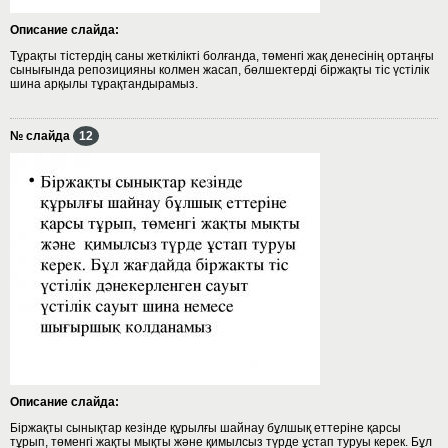
Описание слайда:
Тұрақты тістердің саны жеткілікті болғанда, төменгі жақ денесінің ортаңғы
сынығында репозицияны колмен жасап, бөлшектерді біржақты тіс үстілік
шина арқылы тұрақтандырамыз.
№ слайда
12
Описание слайда:
Біржақты сынықтар кезінде құрылғы шайнау бұлшық еттеріне қарсы
тұрып, төменгі жақты мықты және қимылсыз түрде ұстап туруы керек. Бұл