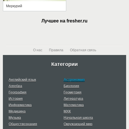
Меркурий
Лучшее на fresher.ru
О нас
Правила
Обратная связь
Категории
Английский язык
Астрономия
Алгебра
Биология
География
Геометрия
История
Литература
Информатика
Математика
Медицина
МХК
Музыка
Начальная школа
Обществознания
Окружающий мир