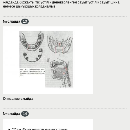
жағдайда біржакты тіс үстілік дәнекерленген сауыт үстілік сауыт шина
немесе шығыршық колданамыз
№ слайда
13
Описание слайда:
№ слайда
14