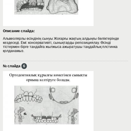
Описание слайда:
Альвеолярлы өсіндінің сынуы Жоғарғы жақтың алдыңғы бөліктерінде
кездеседі. Емі: консервативті, сынықтарды репозициялау. Өсінді
тістермен бірге тандайға жылжыса ажыратушы таңдайлық плстинка
қолданамыз.
№ слайда
6