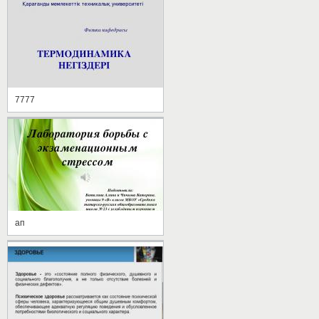
7777
ап