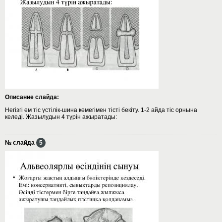
Описание слайда:
Негізгі ем тіс үстілік-шина көмегімен тісті бекіту. 1-2 айда тіс орнына
келеді. Жазылудын 4 түрін ажыратады:
№ слайда
5