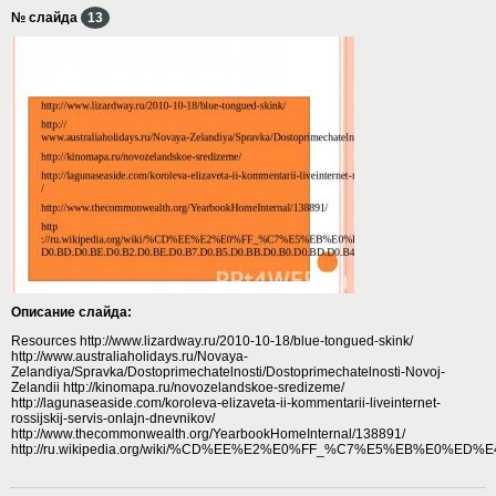
№ слайда
13
Описание слайда:
Resources http://www.lizardway.ru/2010-10-18/blue-tongued-skink/
http://www.australiaholidays.ru/Novaya-
Zelandiya/Spravka/Dostoprimechatelnosti/Dostoprimechatelnosti-Novoj-
Zelandii http://kinomapa.ru/novozelandskoe-sredizeme/
http://lagunaseaside.com/koroleva-elizaveta-ii-kommentarii-liveinternet-
rossijskij-servis-onlajn-dnevnikov/
http://www.thecommonwealth.org/YearbookHomeInternal/138891/
http://ru.wikipedia.org/wiki/%CD%EE%E2%E0%FF_%C7%E5%EB%E0%ED%E4%E8