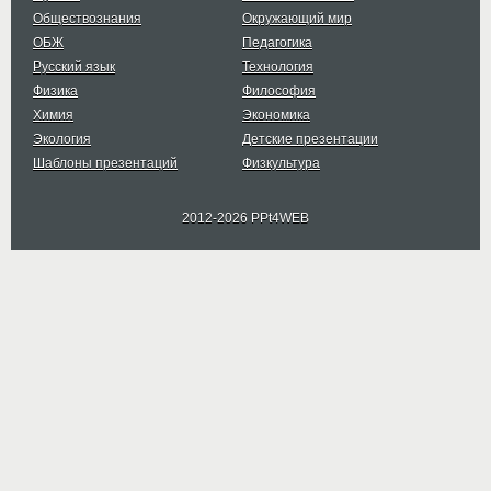
Обществознания
Окружающий мир
ОБЖ
Педагогика
Русский язык
Технология
Физика
Философия
Химия
Экономика
Экология
Детские презентации
Шаблоны презентаций
Физкультура
2012-2026 PPt4WEB