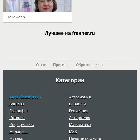
Halloween
Лучшее на fresher.ru
О нас
Правила
Обратная связь
Категории
Английский язык
Астрономия
Алгебра
Биология
География
Геометрия
История
Литература
Информатика
Математика
Медицина
МХК
Музыка
Начальная школа