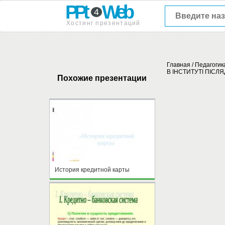
PPt
Web
4
Хостинг презентаций
Главная
/
Педагогик
В ІНСТИТУТІ ПІСЛ
Похожие презентации
История кредитной карты