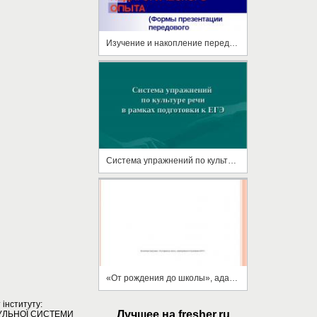
Изучение и накопление передового педагогического опыта
Система упражнений по культуре речи в рамках подготовки к ЕГЭ
«От рождения до школы», адаптированная по требованиям ФГОС
інституту:
Лучшее на fresher.ru
УЛЬНОЇ СИСТЕМИ