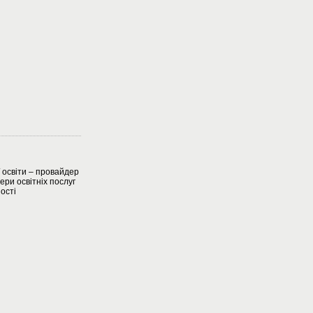
ї освіти – провайдер
ери освітніх послуг
ості