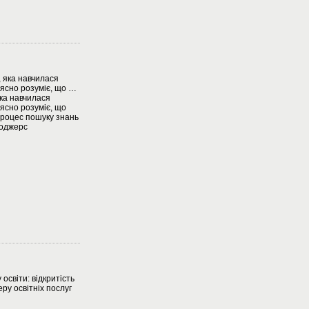
 яка навчилася
 ясно розуміє, що …
ка навчилася
 ясно розуміє, що
процес пошуку знань
Роджерс
освіти: відкритість
ру освітніх послуг