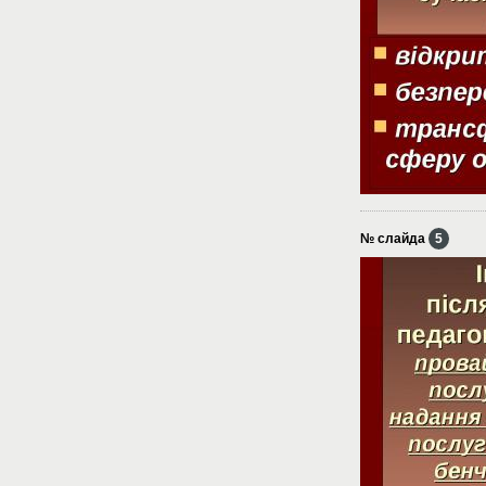
№ слайда
5