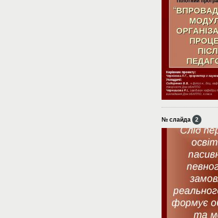
№ слайда
2