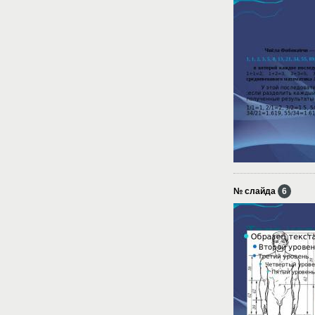
№ слайда
6