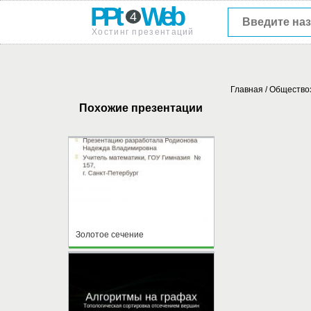
PPt
Web
4
Хостинг презентаций
Главная
/
Общество
Похожие презентации
Золотое сечение