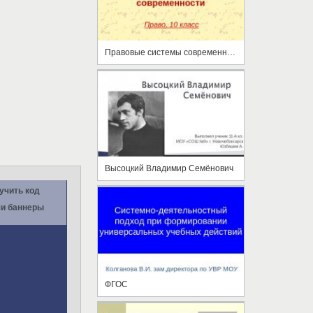
Правовые системы современности
Высоцкий Владимир Семёнович
учить код
и баннеры
ФГОС