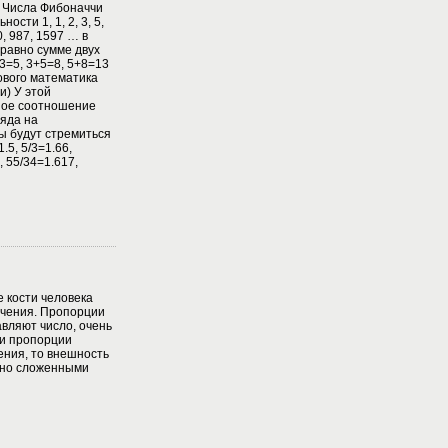
 Числа Фибоначчи
сти 1, 1, 2, 3, 5,
10, 987, 1597 … в
равно сумме двух
3=5, 3+5=8, 5+8=13
кового математика
и) У этой
ное соотношение
ряда на
ы будут стремиться
.5, 5/3=1.66,
, 55/34=1.617,
е кости человека
ечения. Пропорции
вляют число, очень
ти пропорции
ения, то внешность
ьно сложенными