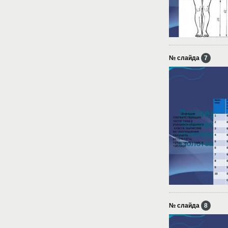
№ слайда
7
№ слайда
8