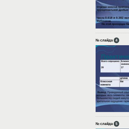
№ слайда
4
№ слайда
5