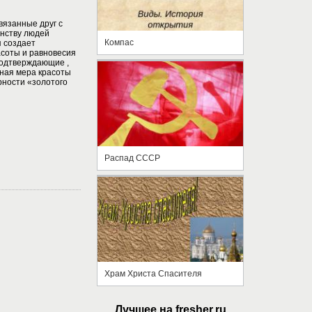
вязанные друг с
нству людей
Компас
я создает
соты и равновесия
подтверждающие ,
нная мера красоты
рности «золотого
Распад СССР
Храм Христа Спасителя
Лучшее на fresher.ru