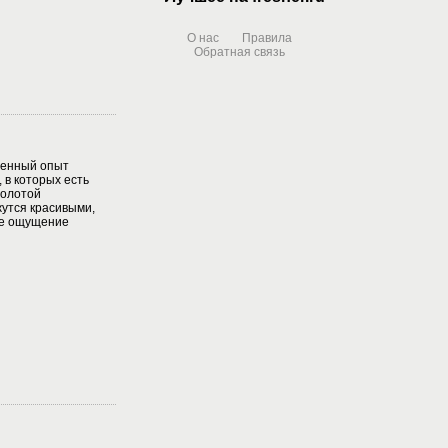
О нас
Правила
Обратная связь
денный опыт
 в которых есть
золотой
утся красивыми,
ое ощущение