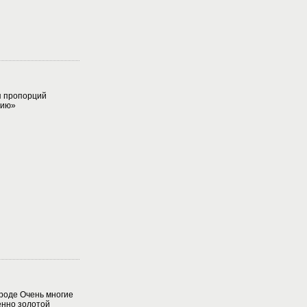
я пропорций
нию»
роде Очень многие
енно золотой