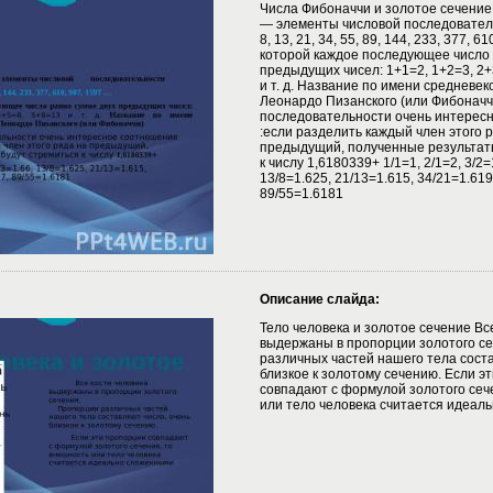
Числа Фибоначчи и золотое сечение
— элементы числовой последовательно
8, 13, 21, 34, 55, 89, 144, 233, 377, 6
которой каждое последующее число 
предыдущих чисел: 1+1=2, 1+2=3, 2+
и т. д. Название по имени средневе
Леонардо Пизанского (или Фибоначч
последовательности очень интерес
:если разделить каждый член этого 
предыдущий, полученные результат
к числу 1,6180339+ 1/1=1, 2/1=2, 3/2=1
13/8=1.625, 21/13=1.615, 34/21=1.619
89/55=1.6181
Описание слайда:
Тело человека и золотое сечение Вс
выдержаны в пропорции золотого с
различных частей нашего тела соста
близкое к золотому сечению. Если э
совпадают с формулой золотого сеч
или тело человека считается идеал