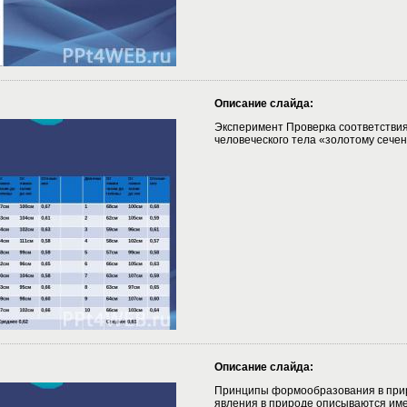
Описание слайда:
Эксперимент Проверка соответстви
человеческого тела «золотому сече
Описание слайда:
Принципы формообразования в при
явления в природе описываются им