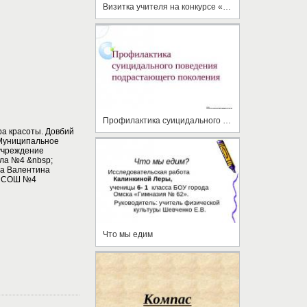
Визитка учителя на конкурсе «Учитель года»
Профилактика суицидального поведения подрастающего поколения
ра красоты. Довбий
 Муниципальное
учреждение
ла №4 &nbsp;
на Валентина
У СОШ №4
Что мы едим