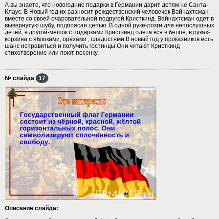
А вы знаете, что новогодние подарки в Германии дарит детям не Санта-
Клаус. В Новый год их разносит рождественский человечек Вайнахтсман
вместе со своей очаровательной подругой Кристкинд. Вайнахтсман одет в
вывернутую шубу, подпоясан цепью. В одной руке-розги для непослушных
детей, в другой-мешок с подарками.Кристкинд одета вся в белое, в руках-
корзина с яблоками, орехами , сладостями.В новый год у проказников есть
шанс исправиться и получить гостинцы.Они читают Кристкинд
стихотворение или поют песенку.
№ слайда
17
Описание слайда: