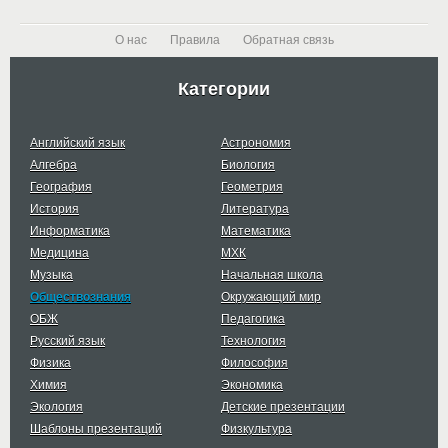
О нас
Правила
Обратная связь
Категории
Английский язык
Астрономия
Алгебра
Биология
География
Геометрия
История
Литература
Информатика
Математика
Медицина
МХК
Музыка
Начальная школа
Обществознания
Окружающий мир
ОБЖ
Педагогика
Русский язык
Технология
Физика
Философия
Химия
Экономика
Экология
Детские презентации
Шаблоны презентаций
Физкультура