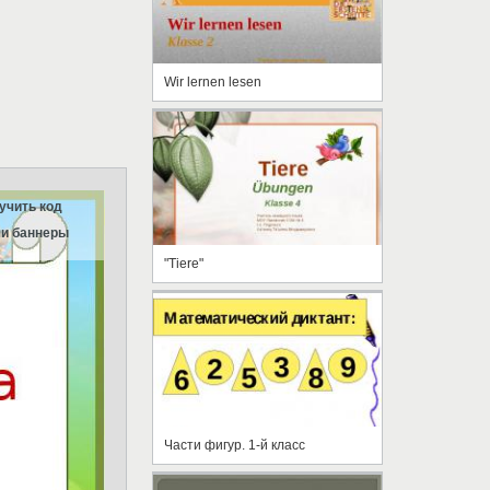
Wir lernen lesen
учить код
и баннеры
"Tiere"
Части фигур. 1-й класс