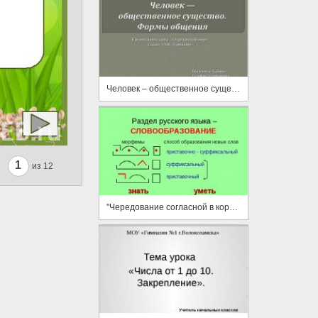
Человек – общественное существо. Формы общения
1
из 12
"Чередование согласной в корне слов". 3-й класс