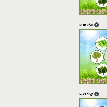
№ слайда
6
№ слайда
7