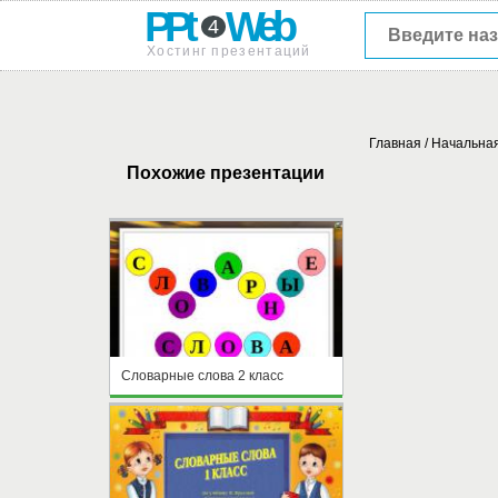
PPt
Web
4
Хостинг презентаций
Главная
/
Начальна
Похожие презентации
Словарные слова 2 класс