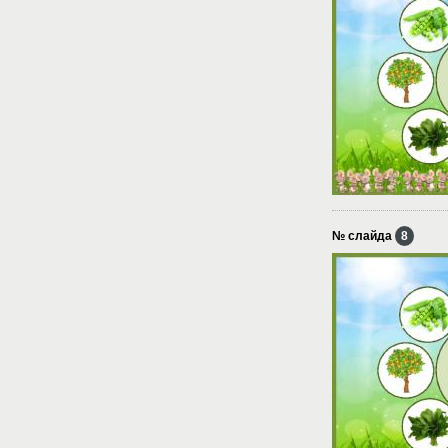
№ слайда
8