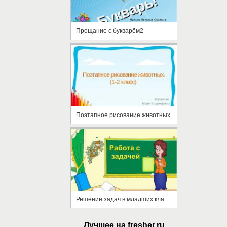
Прощание с букварём2
Поэтапное рисование животных
Решение задач в младших класах
Лучшее на fresher.ru