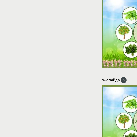
№ слайда
5