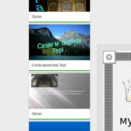
Орган
Сезім мүшелері Тері
Орган