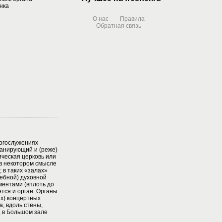
нка
О нас
Правила
Обратная связь
огослужениях
панирующий и (реже)
ическая церковь или
 в некотором смысле
 в таких «залах»
ебной) духовной
ментами (вплоть до
тся и орган. Органы
их) концертных
а, вдоль стены,
 в Большом зале