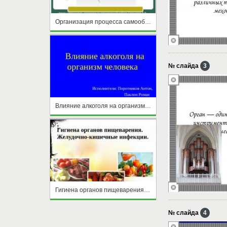
Организация процесса самообразования в педагогической деятельности учителя
№ слайда
3
Влияние алкоголя на организм человека
Гигиена органов пищеварения. Желудочно-кишечные инфекции
№ слайда
4