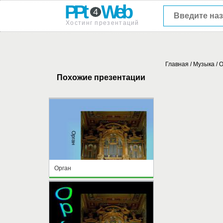
PPt
Web
4
Хостинг презентаций
Главная
/
Музыка
/
Похожие презентации
Орган