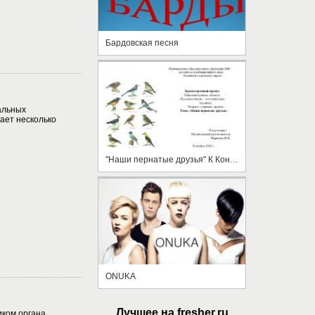
Бардовская песня
альных
ает несколько
"Наши пернатые друзья" К Конспекту НОД ст гр
ONUKA
Лучшее на fresher.ru
иком органа