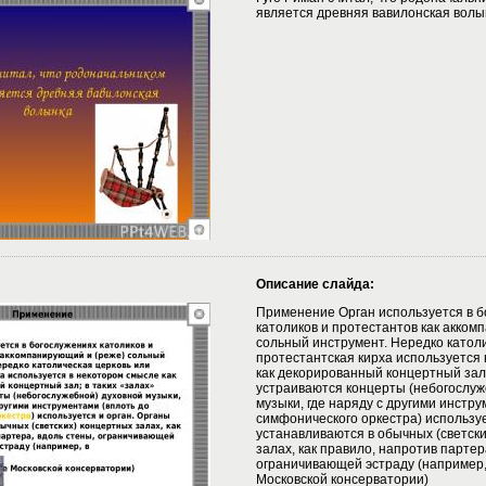
является древняя вавилонская волы
Описание слайда:
Применение Орган используется в б
католиков и протестантов как акком
сольный инструмент. Нередко катол
протестантская кирха используется
как декорированный концертный зал;
устраиваются концерты (небогослуж
музыки, где наряду с другими инстру
симфонического оркестра) используе
устанавливаются в обычных (светск
залах, как правило, напротив партер
ограничивающей эстраду (например,
Московской консерватории)