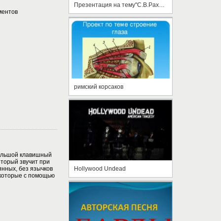
Презентация на тему"С.В.Рахманинов" Тихонова Лиза 4-А класс
ментов
римский корсаков
ольшой клавишный
оторый звучит при
янных, без язычков
Hollywood Undead
 которые с помощью