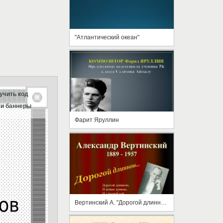
"Атлантический океан"
учить код
и баннеры
Фарит Яруллин
Вертинский А. "Дорогой длинною..."