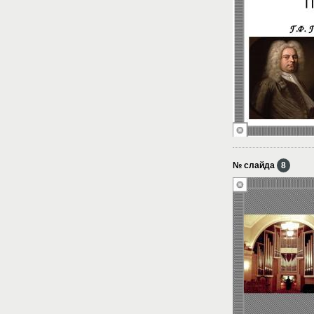
№ слайда
8