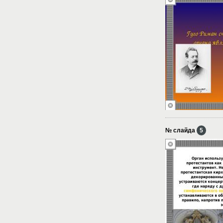
№ слайда
5