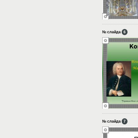
№ слайда
6
№ слайда
7