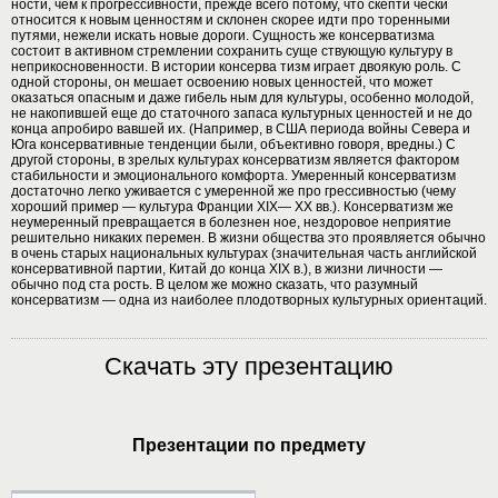
ности, чем к прогрессивности, прежде всего потому, что скепти чески
относится к новым ценностям и склонен скорее идти про торенными
путями, нежели искать новые дороги. Сущность же консерватизма
состоит в активном стремлении сохранить суще ствующую культуру в
неприкосновенности. В истории консерва тизм играет двоякую роль. С
одной стороны, он мешает освоению новых ценностей, что может
оказаться опасным и даже гибель ным для культуры, особенно молодой,
не накопившей еще до статочного запаса культурных ценностей и не до
конца апробиро вавшей их. (Например, в США периода войны Севера и
Юга консервативные тенденции были, объективно говоря, вредны.) С
другой стороны, в зрелых культурах консерватизм является фактором
стабильности и эмоционального комфорта. Умеренный консерватизм
достаточно легко уживается с умеренной же про грессивностью (чему
хороший пример — культура Франции XIX— XX вв.). Консерватизм же
неумеренный превращается в болезнен ное, нездоровое неприятие
решительно никаких перемен. В жизни общества это проявляется обычно
в очень старых национальных культурах (значительная часть английской
консервативной партии, Китай до конца XIX в.), в жизни личности —
обычно под ста рость. В целом же можно сказать, что разумный
консерватизм — одна из наиболее плодотворных культурных ориентаций.
Скачать эту презентацию
Презентации по предмету