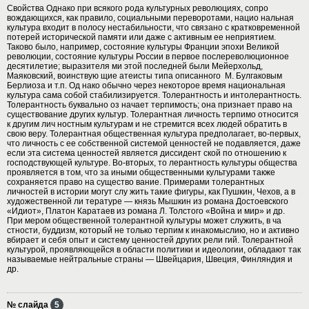
Свойства Однако при всякого рода культурных революциях, сопро
вождающихся, как правило, социальными переворотами, нацио нальная
культура входит в полосу нестабильности, что связано с кратковременной
потерей исторической памяти или даже с активным ее неприятием.
Таково было, например, состояние культуры Франции эпохи Великой
революции, состояние культуры России в первое послереволюционное
десятилетие; выразителя ми этой последней были Мейерхольд,
Маяковский, воинствую щие атеисты типа описанного М. Булгаковым
Берлиоза и т.п. Од нако обычно через некоторое время национальная
культура сама собой стабилизируется. Толерантность и интолерантность.
Толерантность буквально оз начает терпимость; она признает право на
существование других культур. Толерантная личность терпимо относится
к другим лич ностным культурам и не стремится всех людей обратить в
свою веру. Толерантная общественная культура предполагает, во-первых,
что личность с ее собственной системой ценностей не подавляется, даже
если эта система ценностей является диссидент ской по отношению к
господствующей культуре. Во-вторых, то лерантность культуры общества
проявляется в том, что за иными общественными культурами также
сохраняется право на существо вание. Примерами толерантных
личностей в истории могут слу жить такие фигуры, как Пушкин, Чехов, а в
художественной ли тературе — князь Мышкин из романа Достоевского
«Идиот», Платон Каратаев из романа Л. Толстого «Война и мир» и др.
При мером общественной толерантной культуры может служить, в ча
стности, буддизм, который не только терпим к инакомыслию, но и активно
вбирает и себя опыт и систему ценностей других рели гий. Толерантной
культурой, проявляющейся в области политики и идеологии, обладают так
называемые нейтральные страны — Швейцария, Швеция, Финляндия и
др.
№ слайда
5