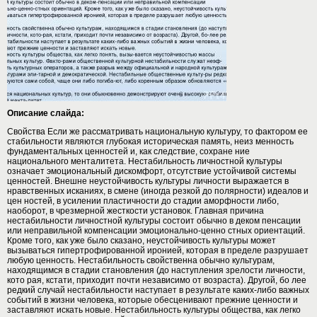
Описание слайда:
Свойства Если же рассматривать национальную культуру, то фактором ее
стабильности являются глубокая историческая память, неиз менность
фундаментальных ценностей и, как следствие, сохране ние
национального менталитета. Нестабильность личностной культуры
означает эмоциональный дискомфорт, отсутствие устойчивой системы
ценностей. Внешне неустойчивость культуры личности выражается в
нравственных исканиях, в смене (иногда резкой до полярности) идеалов и
цен ностей, в усилении пластичности до стадии аморфности либо,
наоборот, в чрезмерной жесткости установок. Главная причина
нестабильности личностной культуры состоит обычно в деком пенсации
или неправильной компенсации эмоционально-ценно стных ориентаций.
Кроме того, как уже было сказано, неустойчивость культуры может
вызываться гипертрофированной иронией, которая в пределе разрушает
любую ценность. Нестабильность свойственна обычно культурам,
находящимся в стадии становления (до наступления зрелости личности,
кото рая, кстати, приходит почти независимо от возраста). Другой, бо лее
редкий случай нестабильности наступает в результате каких-либо важных
событий в жизни человека, которые обесценивают прежние ценности и
заставляют искать новые. Нестабильность культуры общества, как легко