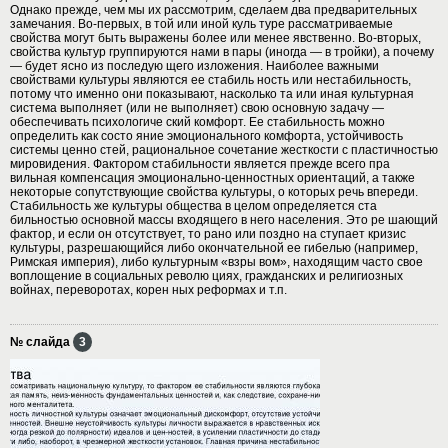
Однако прежде, чем мы их рассмотрим, сделаем два предварительных
замечания. Во-первых, в той или иной куль туре рассматриваемые
свойства могут быть выражены более или менее явственно. Во-вторых,
свойства культур группируются нами в пары (иногда — в тройки), а почему
— будет ясно из последую щего изложения. Наиболее важными
свойствами культуры являются ее стабиль ность или нестабильность,
потому что именно они показывают, насколько та или иная культурная
система выполняет (или не выполняет) свою основную задачу —
обеспечивать психологиче ский комфорт. Ее стабильность можно
определить как состо яние эмоционального комфорта, устойчивость
системы ценно стей, рациональное сочетание жесткости с пластичностью
мировидения. Фактором стабильности является прежде всего пра
вильная компенсация эмоционально-ценностных ориентаций, а также
некоторые сопутствующие свойства культуры, о которых речь впереди.
Стабильность же культуры общества в целом определяется ста
бильностью основной массы входящего в него населения. Это ре шающий
фактор, и если он отсутствует, то рано или поздно на ступает кризис
культуры, разрешающийся либо окончательной ее гибелью (например,
Римская империя), либо культурным «взры вом», находящим часто свое
воплощение в социальных револю циях, гражданских и религиозных
войнах, переворотах, корен ных реформах и т.п.
№ слайда
3