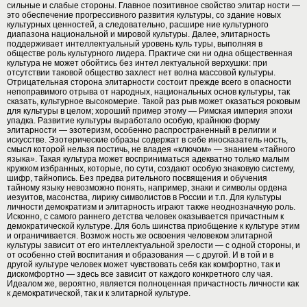
сильные и слабые стороны. Главное позитивное свойство элитар ности —
это обеспечение прогрессивного развития культуры, со здание новых
культурных ценностей, а следовательно, расшире ние культурного
диапазона национальной и мировой культуры. Далее, элитарность
поддерживает интеллектуальный уровень куль туры, выполняя в
обществе роль культурного лидера. Практиче ски ни одна общественная
культура не может обойтись без интел лектуальной верхушки: при
отсутствии таковой общество захлест нет волна массовой культуры.
Отрицательная сторона элитарности состоит прежде всего в опасности
непоправимого отрыва от народных, национальных основ культуры, так
сказать, культурное высокомерие. Такой раз рыв может оказаться роковым
для культуры в целом; хороший пример этому — Римская империя эпохи
упадка. Развитие культуры выработало особую, крайнюю форму
элитарности — эзотеризм, особенно распространенный в религии и
искусстве. Эзотерические образы содержат в себе иносказатель ность,
смысл которой нельзя постичь, не владея «ключом» — знанием «тайного
языка». Такая культура может восприниматься адекватно только малым
кружком избранных, которые, по сути, создают особую знаковую систему,
шифр, тайнопись. Без предва рительного посвящения и обучения
тайному языку невозможно понять, например, знаки и символы ордена
иезуитов, масонства, лирику символистов в России и т.п. Для культуры
личности демократизм и элитарность играют также неоднозначную роль.
Исконно, с самого раннего детства человек оказывается причастным к
демократической культуре. Для боль шинства приобщение к культуре этим
и ограничивается. Возмож ность же освоения человеком элитарной
культуры зависит от его интеллектуальной зрелости — с одной стороны, и
от особенно стей воспитания и образования — с другой. И в той и в
другой культуре человек может чувствовать себя как комфортно, так и
дискомфортно — здесь все зависит от каждого конкретного слу чая.
Идеалом же, вероятно, является полноценная причастность личности как
к демократической, так и к элитарной культуре.