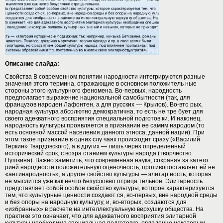
Описание слайда:
Свойства В современном понятии народности интегрируются разные
значения этого термина, отражающие в основном положитель ные
стороны этого культурного феномена. Во-первых, народность
предполагает выражение национальной самобытности (так, для
французов народен Лафонтен, а для русских — Крылов). Во-вто рых,
народная культура абсолютно демократична, то есть не тре бует для
своего адекватного восприятия специальной подготов ки. И наконец,
народность культуры проявляется в признании ее самим народом (то
есть основной массой населения данного этноса, данной нации). При
этом такое признание в одних слу чаях происходит сразу («Василий
Теркин» Твардовского), а в других — лишь через определенный
исторический срок, с возра станием культуры народа (творчество
Пушкина). Важно заметить, что современная наука, сохраняя за катего
рией народности положительную оценочность, противопоставляет ей не
«антинародность», а другое свойство культуры — элитар ность, которая
не мыслится уже как нечто безусловно отрица тельное. Элитарность
представляет собой особое свойство культуры, которое характеризуется
тем, что культурные ценности создают ся, во-первых, вне народной среды
и без опоры на народную культуру, и, во-вторых, создаются для
«избранных» в расчете на интеллектуальную верхушку общества. На
практике это означает, что для адекватного восприятия элитарной
культуры необходима специальная подготовка, овладение некоторым