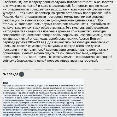
Свойства Однако в определенных случаях интолерантность оказывается
для культуры полезной и даже спасительной. Во-первых, при по мощи
интолерантности «очищается» выдохшаяся, кризисная об щественная
культура — так было, например, во время петровских преобразований в
России. На интолерантности построены между прочим все великие
революции, она лежит в основе диссидентского движения и т.п. Во-
вторых, интолерантность служит спосо бом самозащиты неустойчивых
культур, как личных, так и обще ственных. Это культуры либо молодые,
находящиеся в стадии ста новления (раннее христианство, культура
североамериканских поселенцев эпохи борьбы за независимость), либо
кризисные (Китай эпохи «культурной революции», Австро-Венгрия
периода рубежа XIX—XX вв.). Для личностной же культуры интолерант
ность как способ самозащиты актуальна прежде всего при деком
пенсации или неправильной компенсации эмоционально-ценно стных
ориентаций; сколько можно судить, такой личностью был, например,
президент США Гарри Трумэн, во всяком случае, его политика «холодной
войны» обнаруживала явный перевес инвек тивы над героикой.
№ слайда
8