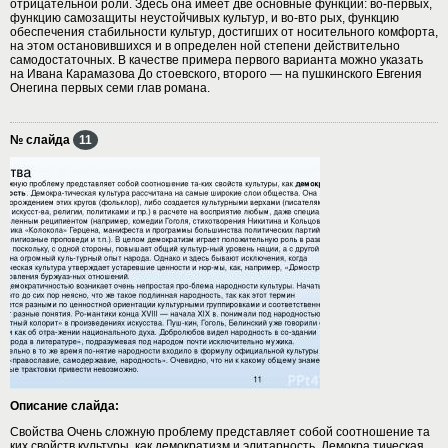
отрицательной роли. Здесь она имеет две основные функции: во-первых,
функцию самозащиты неустойчивых культур, и во-вто рых, функцию
обеспечения стабильности культур, достигших от носительного комфорта,
на этом остановившихся и в определен ной степени действительно
самодостаточных. В качестве примера первого варианта можно указать
на Ивана Карамазова До стоевского, второго — на пушкинского Евгения
Онегина первых семи глав романа.
№ слайда
11
Описание слайда:
Свойства Очень сложную проблему представляет собой соотношение та
ких свойств культуры, как демократизм и элитарность. Демокра тическая