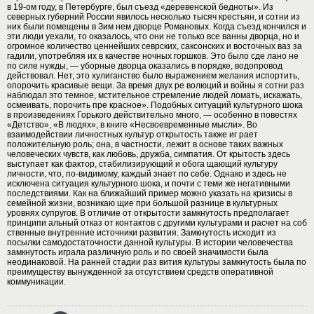
в 19-ом году, в Петербурге, был съезд «деревенской бедноты». Из
северных губерний России явилось несколько тысяч крестьян, и сотни из
них были помещены в Зим нем дворце Романовых. Когда съезд кончился и
эти люди уехали, то оказалось, что они не только все ванны дворца, но и
огромное количество ценнейших севрских, саксонских и восточных ваз за
гадили, употребляя их в качестве ночных горшков. Это было сде лано не
по силе нужды, — уборные дворца оказались в порядке, водопровод
действовал. Нет, это хулиганство было выражением желания испортить,
опорочить красивые вещи. За время двух ре волюций и войны я сотни раз
наблюдал это темное, мстительное стремление людей ломать, искажать,
осмеивать, порочить пре красное». Подобных ситуаций культурного шока
в произведениях Горького действительно много, — особенно в повестях
«Детство», «В людях», в книге «Несвоевременные мысли». Во
взаимодействии личностных культур открытость также иг рает
положительную роль; она, в частности, лежит в основе таких важных
человеческих чувств, как любовь, дружба, симпатия. От крытость здесь
выступает как фактор, стабилизирующий и обога щающий культуру
личности, что, по-видимому, каждый знает по себе. Однако и здесь не
исключена ситуация культурного шока, и почти с теми же негативными
последствиями. Как на ближайший пример можно указать на кризисы в
семейной жизни, возникаю щие при большой разнице в культурных
уровнях супругов. В отличие от открытости замкнутость предполагает
принципи альный отказ от контактов с другими культурами и расчет на соб
ственные внутренние источники развития. Замкнутость исходит из
посылки самодостаточности данной культуры. В истории человечества
замкнутость играла различную роль и по своей значимости была
неодинаковой. На ранней стадии раз вития культуры замкнутость была по
преимуществу вынужденной за отсутствием средств оперативной
коммуникации.