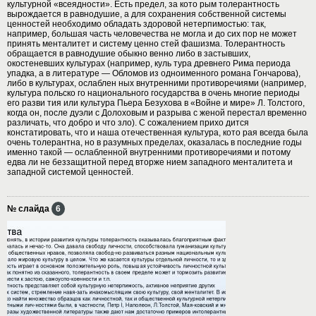
культурной «всеядности». Есть предел, за кото рым толерантность
вырождается в равнодушие, а для сохранения собственной системы
ценностей необходимо обладать здоровой нетерпимостью: так,
например, большая часть человечества не могла и до сих пор не может
принять менталитет и систему ценно стей фашизма. Толерантность
обращается в равнодушие обыкно венно либо в застывших,
окостеневших культурах (например, куль тура древнего Рима периода
упадка, а в литературе — Обломов из одноименного романа Гончарова),
либо в культурах, ослаблен ных внутренними противоречиями (например,
культура польско го национального государства в очень многие периоды
его разви тия или культура Пьера Безухова в «Войне и мире» Л. Толстого,
когда он, после дуэли с Долоховым и разрыва с женой перестал временно
различать, что добро и что зло). С сожалением прихо дится
констатировать, что и наша отечественная культура, кото рая всегда была
очень толерантна, но в разумных пределах, оказалась в последние годы
именно такой — ослабленной внутренними противоречиями и потому
едва ли не беззащитной перед вторже нием западного менталитета и
западной системой ценностей.
№ слайда
6