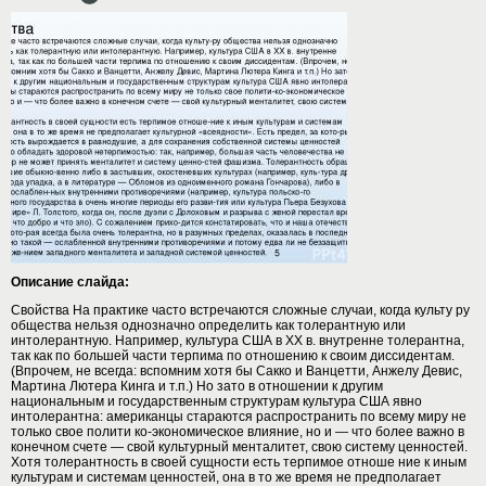
Описание слайда:
Свойства На практике часто встречаются сложные случаи, когда культу ру
общества нельзя однозначно определить как толерантную или
интолерантную. Например, культура США в XX в. внутренне толерантна,
так как по большей части терпима по отношению к своим диссидентам.
(Впрочем, не всегда: вспомним хотя бы Сакко и Ванцетти, Анжелу Девис,
Мартина Лютера Кинга и т.п.) Но зато в отношении к другим
национальным и государственным структурам культура США явно
интолерантна: американцы стараются распространить по всему миру не
только свое полити ко-экономическое влияние, но и — что более важно в
конечном счете — свой культурный менталитет, свою систему ценностей.
Хотя толерантность в своей сущности есть терпимое отноше ние к иным
культурам и системам ценностей, она в то же время не предполагает