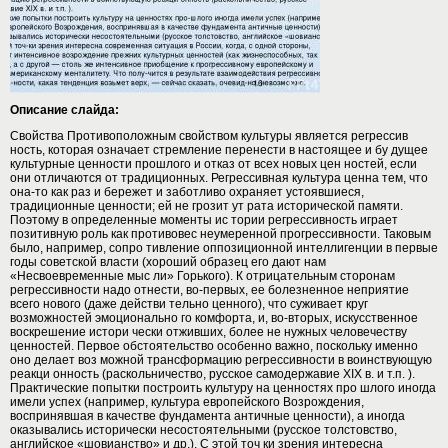
Описание слайда:
Свойства Противоположным свойством культуры является регрессив
ность, которая означает стремление перенести в настоящее и бу дущее
культурные ценности прошлого и отказ от всех новых цен ностей, если
они отличаются от традиционных. Регрессивная культура ценна тем, что
она-то как раз и бережет и заботливо охраняет устоявшиеся,
традиционные ценности; ей не грозит ут рата исторической памяти.
Поэтому в определенные моменты ис тории регрессивность играет
позитивную роль как противовес неумеренной прогрессивности. Таковым
было, например, сопро тивление оппозиционной интеллигенции в первые
годы советской власти (хороший образец его дают нам
«Несвоевременные мыс ли» Горького). К отрицательным сторонам
регрессивности надо отнести, во-первых, ее болезненное неприятие
всего нового (даже действи тельно ценного), что суживает круг
возможностей эмоционально го комфорта, и, во-вторых, искусственное
воскрешение истори чески отживших, более не нужных человечеству
ценностей. Первое обстоятельство особенно важно, поскольку именно
оно делает воз можной трансформацию регрессивности в воинствующую
реакци онность (раскольничество, русское самодержавие XIX в. и т.п. ).
Практические попытки построить культуру на ценностях про шлого иногда
имели успех (например, культура европейского Возрождения,
воспринявшая в качестве фундамента античные ценности), а иногда
оказывались исторически несостоятельными (русское толстовство,
английское «шовианство» и др.). С этой точ ки зрения интересна