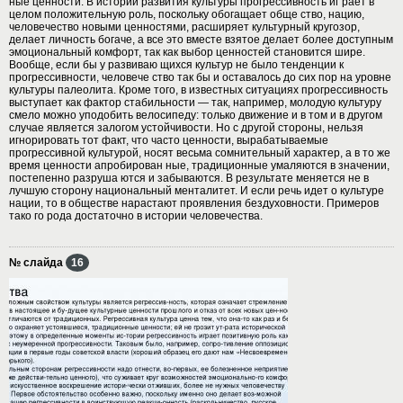
ные ценности. В истории развития культуры прогрессивность иг рает в
целом положительную роль, поскольку обогащает обще ство, нацию,
человечество новыми ценностями, расширяет культурный кругозор,
делает личность богаче, а все это вместе взятое делает более доступным
эмоциональный комфорт, так как выбор ценностей становится шире.
Вообще, если бы у развиваю щихся культур не было тенденции к
прогрессивности, человече ство так бы и оставалось до сих пор на уровне
культуры палеолита. Кроме того, в известных ситуациях прогрессивность
выступает как фактор стабильности — так, например, молодую культуру
смело можно уподобить велосипеду: только движение и в том и в другом
случае является залогом устойчивости. Но с другой стороны, нельзя
игнорировать тот факт, что часто ценности, вырабатываемые
прогрессивной культурой, носят весьма сомнительный характер, а в то же
время ценности апробирован ные, традиционные умаляются в значении,
постепенно разруша ются и забываются. В результате меняется не в
лучшую сторону национальный менталитет. И если речь идет о культуре
нации, то в обществе нарастают проявления бездуховности. Примеров
тако го рода достаточно в истории человечества.
№ слайда
16