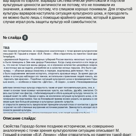
вар варов по Европе. Варвары систематически уничтожали и портили
культурные ценности античности не потому, что не понимали их
значения, а именно потому, что слишком хорошо понимали. Для открытой
культуры варваров наступила ситуация культурного шока, и преодолеть
ее можно было лишь с помощью крайнего цинизма, который в данном
случае играл роль защиты культур ной самобытности.
№ слайда
9
Описание слайда:
Свойства Гораздо более позднюю исторически, но совершенно
аналогичную с точки зрения культурологии ситуацию описывает М.
Горький в очерке «В.И. Ленин»: «Мне отвратитель но памятен такой факт: