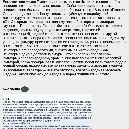
Впрочем, при жизни Пушкин народным-то и не был или, вернее, он был
народен потенциально, а не реально. Собственно народ, то есть
подавляющее большин ство населения России, «потреблял» не «Евгения
Онегина» и даже не «Черную шаль», а лубочную и подобную ей
литературу, что, в частности, отражено в известных строках Некрасова:
«Эх! Эх! придет ли времячко, когда мужик не Блюхера и не милорда
глупого — Белинского и Гоголя с базара понесет?» Очевидно, воз никла
ситуация, когда между культурными «верхами», творческой
интеллигенцией, с одной стороны, и собственно народом — с другой,
возник разрыв. Следуя требованию народности, надо было, по-видимому,
упрощать культуру, приспосабливая ее к народно му уровню понимания. В
80-х — 90-х гг. XIX в. это и пытались сде лать в России Толстой и
некоторые его последователи, значительная часть народников,
некоторые другие деятели культуры. Это привело к «сползанию»
культуры к простонародному уровню, она начала смыкаться с массовой
культурой, резко проигры вая в качестве. Против народности такого рода с
полной опреде ленностью высказался тогда Чехов: «И народные театры,
и народная литература — все это глупость, все это народная карамель.
Надо не Гоголя опускать до народа, а народ поднимать к Гоголю».
№ слайда
13