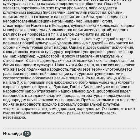
культура рассчитана на самые широкие слои общества. Она либо
является порождением этих кругов (фольклор), либо создается
культурными верхами (писателями, деятелями искусст ва, религии,
политиками и пр.) в расчете на восприятие любым, даже специально
неподготовленным реципиентом (например, комедии Гоголя,
стихотворения Никитина и Кольцова, публици стика «Колокола» Герцена,
манифеста и программы большинства политических партий, нередко
религиозные проповеди и т.п.). В целом демократизм играет
положительную роль в развитии об щества, поскольку, с одной стороны,
повышает общий культур ный уровень нации, а с другой — опирается на
огромный куль турный опыт народа. Однако и здесь бывают исключения,
когда демократическая культура утверждает устаревшие ценности и нор
мы, как, например, «Домострой» в эпоху становления буржуаз ных
отношений. В связи с демократичностью возникает очень непростая про
блема народности культуры. Начать хотя бы с того, что до сих пор неясно,
что же такое подлинная народность, так как этот термин употребляется
разными по ценностной ориентации культурными группировками и
соответственно обозначает разные понятия. Ро мантики конца XVIII —
начала XIX в. понимали под народностью всего лишь «местный колорит»
в произведениях искусства. Пуш кин, Гоголь, Белинский уже говорили о
народности как об отра жении национального духа. Добролюбов видел
народность в со здании «партии народа в литературе», подразумевая
под народом почти исключительно мужика. Приблизительно в то же время
по нятие народности входило в формулу официальной культуры
«верхов»: «православие, самодержавие, народность». Очевидно, что ни к
какому общему знаменателю столь разные трактовки привести
невозможно.
№ слайда
12