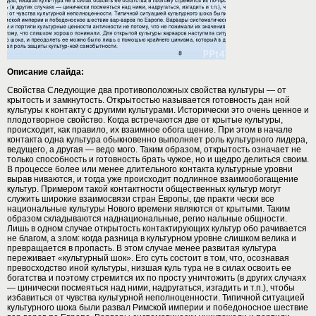
Описание слайда:
Свойства Следующие два противоположных свойства культуры — от
крытость и замкнутость. Открытостью называется готовность дан ной
культуры к контакту с другими культурами. Исторически это очень ценное и
плодотворное свойство. Когда встречаются две от крытые культуры,
происходит, как правило, их взаимное обога щение. При этом в начале
контакта одна культура обыкновенно выполняет роль культурного лидера,
ведущего, а другая — ведо мого. Таким образом, открытость означает не
только способность и готовность брать чужое, но и щедро делиться своим.
В процессе более или менее длительного контакта культурные уровни
вырав ниваются, и тогда уже происходит подлинное взаимообогащение
культур. Примером такой контактности общественных культур могут
служить широкие взаимосвязи стран Европы, где практи чески все
национальные культуры Нового времени являются от крытыми. Таким
образом складываются наднациональные, регио нальные общности.
Лишь в одном случае открытость контактирующих культур обо рачивается
не благом, а злом: когда разница в культурном уровне слишком велика и
превращается в пропасть. В этом случае менее развитая культура
переживает «культурный шок». Его суть состоит в том, что, осознавая
превосходство иной культуры, низшая куль тура не в силах освоить ее
богатства и поэтому стремится их по просту уничтожить (в других случаях
— цинически посмеяться над ними, надругаться, изгадить и т.п.), чтобы
избавиться от чувства культурной неполноценности. Типичной ситуацией
культурного шока были развал Римской империи и победоносное шествие