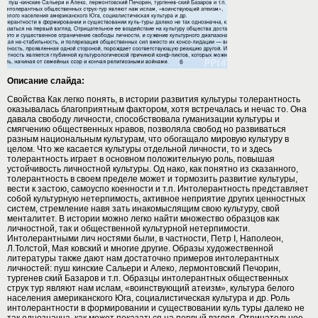
Описание слайда:
Свойства Как легко понять, в истории развития культуры толерантность
оказывалась благоприятным фактором, хотя встречалась и нечас то. Она
давала свободу личности, способствовала гуманизации культуры и
смягчению общественных нравов, позволяла свобод но развиваться
разным национальным культурам, что обогащало мировую культуру в
целом. Что же касается культуры отдельной личности, то и здесь
толерантность играет в основном положительную роль, повышая
устойчивость личностной культуры. Од нако, как понятно из сказанного,
толерантность в своем пределе может и тормозить развитие культуры,
вести к застою, самоуспо коенности и т.п. Интолерантность представляет
собой культурную нетерпимость, активное неприятие других ценностных
систем, стремление навя зать инакомыслящим свою культуру, свой
менталитет. В истории можно легко найти множество образцов как
личностной, так и общественной культурной нетерпимости.
Интолерантными лич ностями были, в частности, Петр I, Наполеон,
Л.Толстой, Мая ковский и многие другие. Образы художественной
литературы также дают нам достаточно примеров интолерантных
личностей: пуш кинские Сальери и Алеко, лермонтовский Печорин,
тургенев ский Базаров и т.п. Образцы интолерантных общественных
струк тур являют нам ислам, «воинствующий атеизм», культура белого
населения американского Юга, социалистическая культура и др. Роль
интолерантности в формировании и существовании куль туры далеко не
так однозначна, как может показаться на первый взгляд. Отрицательное