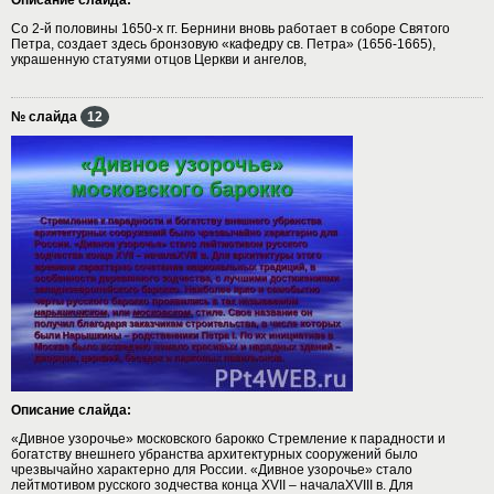
Со 2-й половины 1650-х гг. Бернини вновь работает в соборе Святого
Петра, создает здесь бронзовую «кафедру св. Петра» (1656-1665),
украшенную статуями отцов Церкви и ангелов,
№ слайда
12
Описание слайда:
«Дивное узорочье» московского барокко Стремление к парадности и
богатству внешнего убранства архитектурных сооружений было
чрезвычайно характерно для России. «Дивное узорочье» стало
лейтмотивом русского зодчества конца XVII – началаXVIII в. Для