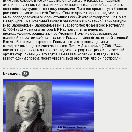
искусство барокко в России достигло наивысшего расцвета. Развивая
лучшие национальные традиции, архитекторы все чаще обращались к
европейскому художественному наследию. Пышная архитектура барокко
распространялась по всей России. Самые яркие творения зодчества
были сосредоточены в новой столице Российского государства – в Санкт-
Петербурге. Значительный вклад в развитие национальной архитектуры
внес Варфоломей Варфоломеевич (Бартоломео Франческо) Растрелли
(1700-1771) – сын скульптора Б.К.Растрелли, итальянец по
происхождению, родившийся во Франции. Получив образование за
границей, он затем работал только в России, ставшей его второй родиной.
Все что было им построено в России, вызывало восхищение и
восторженные оценки современников. Поэт А.Д.Кантемир (1708-1744)
писал о творениях выдающегося зодчего: «Граф Растрелли… искусный
архитектор. Инвенции его в украшении великолепны, вид здания его
казист, одним словом, может увеселиться око в том, что он построил».
№ слайда
23