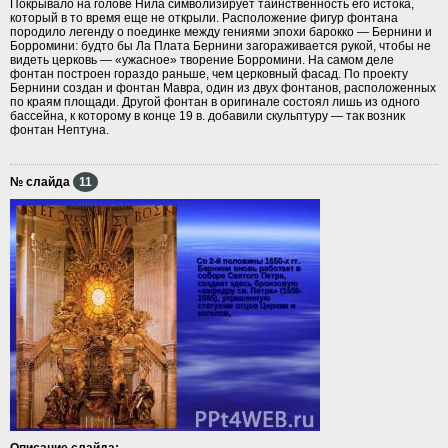
Покрывало на голове Нила символизирует таинственность его истока,
который в то время еще не открыли. Расположение фигур фонтана
породило легенду о поединке между гениями эпохи барокко — Бернини и
Борромини: будто бы Ла Плата Бернини загораживается рукой, чтобы не
видеть церковь — «ужасное» творение Борромини. На самом деле
фонтан построен гораздо раньше, чем церковный фасад. По проекту
Бернини создан и фонтан Мавра, один из двух фонтанов, расположенных
по краям площади. Другой фонтан в оригинале состоял лишь из одного
бассейна, к которому в конце 19 в. добавили скульптуру — так возник
фонтан Нептуна.
№ слайда
11
Описание слайда: