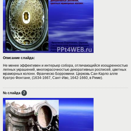
Описание слайда:
Не менее эффективен и интерьер собора, отличающийся изощренностью
лепных украшений, многокрасочностью декоративных росписей, цветных
мраморных колонн. Франческо Борромини. Церковь Сан-Карло алле
Куатро Фонтане, (1634-1667, Сант-Иво, 1642-1660, в Риме).
№ слайда
7