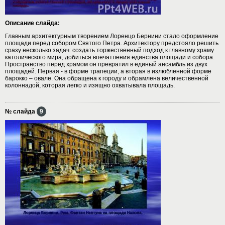
Описание слайда:
Главным архитектурным творением Лоренцо Бернини стало оформление
площади перед собором Святого Петра. Архитектору предстояло решить
сразу несколько задач: создать торжественный подход к главному храму
католического мира, добиться впечатления единства площади и собора.
Пространство перед храмом он превратил в единый ансамбль из двух
площадей. Первая - в форме трапеции, а вторая в излюбленной форме
барокко – овале. Она обращена к городу и обрамлена величественной
колоннадой, которая легко и изящно охватывала площадь.
№ слайда
9