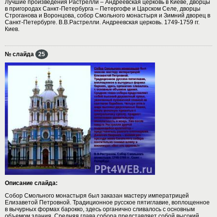
Лучшие произведения Растрелли – Андреевская церковь в Киеве, дворцы
в пригородах Санкт-Петербурга – Петергофе и Царском Селе, дворцы
Строганова и Воронцова, собор Смольного монастыря и Зимний дворец в
Санкт-Петербурге. В.В.Растрелли. Андреевская церковь. 1749-1759 гг.
Киев.
№ слайда
25
Описание слайда:
Собор Смольного монастыря был заказан мастеру императрицей
Елизаветой Петровной. Традиционное русское пятиглавие, воплощенное
в вычурных формах барокко, здесь органично сливалось с основным
объемом здания. Средняя глава собора представляет собой высокий