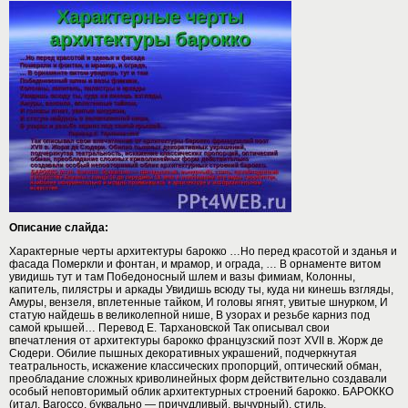
Описание слайда:
Характерные черты архитектуры барокко …Но перед красотой и зданья и
фасада Померкли и фонтан, и мрамор, и ограда, … В орнаменте витом
увидишь тут и там Победоносный шлем и вазы фимиам, Колонны,
капитель, пилястры и аркады Увидишь всюду ты, куда ни кинешь взгляды,
Амуры, вензеля, вплетенные тайком, И головы ягнят, увитые шнурком, И
статую найдешь в великолепной нише, В узорах и резьбе карниз под
самой крышей… Перевод Е. Тархановской Так описывал свои
впечатления от архитектуры барокко французский поэт XVII в. Жорж де
Сюдери. Обилие пышных декоративных украшений, подчеркнутая
театральность, искажение классических пропорций, оптический обман,
преобладание сложных криволинейных форм действительно создавали
особый неповторимый облик архитектурных строений барокко. БАРОККО
(итал. Barocco, буквально — причудливый, вычурный), стиль,