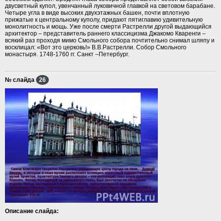
двусветный купол, увенчанный луковичной главкой на световом барабане.
Четыре угла в виде высоких двухэтажных башен, почти вплотную
прижатые к центральному куполу, придают пятиглавию удивительную
монолитность и мощь. Уже после смерти Растрелли другой выдающийся
архитектор – представитель раннего классицизма Джакомо Кваренги –
всякий раз проходя мимо Смольного собора почтительно снимал шляпу и
восклицал: «Вот это церковь!» В.В.Растрелли. Собор Смольного
монастыря. 1748-1760 гг. Санкт –Петербург.
№ слайда
26
Описание слайда: