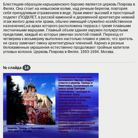
Блестящим образцом нарышкинского барокко является церковь Покрова в
Филях. Она стоит на невысоком холме, над речным берегом, повторяя
себя причудливым отражением в воде. Храм имеет высокий и просторный
подклет (ПОДКЛЕТ, в русской каменной и деревянной архитектуре нижний
этаж жилого дома или храма, обычно имеющий служебно-хозяйственное
назначение),на арках которого расположена терраса с тремя плавными
лестничными маршами. Главный объем здания окружен полукруглыми
пределами, каждый из которых увенчан золотой главой. Переход от
четверика к восьмерику выполнен настолько плавно и умело, что зритель
не сразу замечает смену архитектурных членений. Карниз и резные
белокаменные украшения естественно продолжают тройные капители
угловых колонок. Церковь Покрова в Филях. 1693-1694. Москва.
№ слайда
14