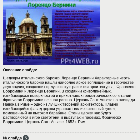
Описание слайда:
Шедевры итальянского барокко. Лоренцо Бернини Характерные черты
итальяноского барокко нашли наиболее яркое воплощение в творчестве
двух зодчих, создавших целую эпоху в развитии архитектуры, - Франческо
Борромини и Лоренцо Бернини. В создании криволинейных,
изгибающихся поверхностей и прихотливых геометрических сочетаний
Франческо Борромини не знал равных. Церковь Сант Аньезе на площади
Навона в Риме – одно из лучших творений архитектора. Плавно
изгибающийся фасад церкви украшает величественный купол,
помещенный на высоком барабане. Стены церкви как будто
растворяются в игре светотени, в выступах и проемах. Франческо
Барромини. Церковь Сант Аньезе. 1653 г. Рим.
№ слайда
5