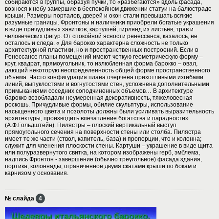
собираются в группы, образуя пучки, то «разбегаются» вдоль фасада,
вознося к небу замершие в беспокойном движении статуи на балюстраде
крыши. Размеры порталов, дверей и окон стали превышать всякие
разумные границы. Фронтоны и наличники приобрели богатые украшения
в виде причудливых завитков, картушей, гирлянд из листьев, трав и
человеческих фигур. От спокойной ясности ренессанса, казалось, не
осталось и следа. « Для барокко характерна сложность не только
архитектурной пластики, но и пространственных построений. Если в
Ренессансе планы помещений имеют четкую геометрическую форму –
круг, квадрат, прямоугольник, то излюбленная форма барокко – овал,
дающий некоторую неопределенность общей форме пространственного
объема. Часто конфигурация плана очерчена прихотливыми изгибами
линий, выпуклостями и вогнутостями стен, усложнена дополнительными
примыканиями соседних соподчиненных объемов… В архитектуре
барокко возобладали неумеренная декоративность, тяжеловесная
роскошь. Причудливые формы, обилие скульптуры, использование
насыщенного цвета и позолоты должны были усиливать выразительность
архитектуры, производить впечатление богатства и парадности»
(А.Ф.Гольдштейн). Пилястры – плоский вертикальный выступ
прямоугольного сечения на поверхности стены или столба. Пилястра
имеет те же части (ствол, капитель, база) и пропорции, что и колонна;
служит для членения плоскости стены. Картуши – украшение в виде щита
или полуразвернутого свитка, на котором изображены герб, эмблема,
надпись Фронтон - завершение (обычно треугольное) фасада здания,
портика, колоннады, ограниченное двумя скатами крыши по бокам и
карнизом у основания.
№ слайда
4