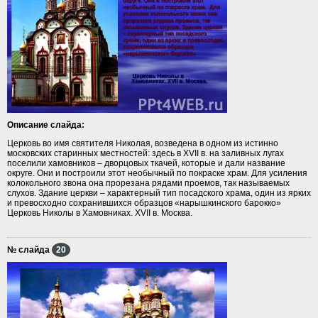
Описание слайда:
Церковь во имя святителя Николая, возведена в одном из истинно
московских старинных местностей: здесь в XVII в. на заливных лугах
поселили хамовников – дворцовых ткачей, которые и дали название
округе. Они и построили этот необычный по покраске храм. Для усиления
колокольного звона она прорезана рядами проемов, так называемых
слухов. Здание церкви – характерный тип посадского храма, один из ярких
и превосходно сохранившихся образцов «нарышкинского барокко»
Церковь Николы в Хамовниках. XVII в. Москва.
№ слайда
20