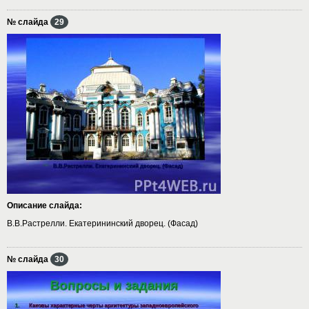
№ слайда
29
Описание слайда:
В.В.Растрелли. Екатерининский дворец. (Фасад)
№ слайда
30