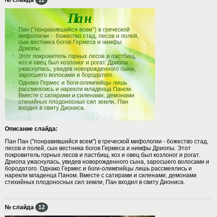
Описание слайда:
Пан Пан ("понравившийся всем") в греческой мифологии - божество стад,
лесов и полей, сын вестника богов Гермеса и нимфы Дриопы. Этот
покровитель горных лесов и пастбищ, коз и овец был козлоног и рогат.
Дриопа ужаснулась, увидев новорожденного сына, заросшего волосами и
бородатого. Однако Гермес и боги-олимпийцы лишь рассмеялись и
нарекли младенца Паном. Вместе с сатирами и силенами, демонами
стихийных плодоносных сил земли, Пан входил в свиту Диониса.
№ слайда
12