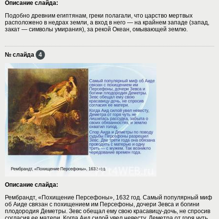
Описание слайда:
Подобно древним египтянам, греки полагали, что царство мертвых
расположено в недрах земли, а вход в него — на крайнем западе (запад,
закат — символы умирания), за рекой Океан, омывающей землю.
№ слайда
4
Описание слайда:
Рембрандт, «Похищение Персефоны», 1632 год. Самый популярный миф
об Аиде связан с похищением им Персефоны, дочери Зевса и богини
плодородия Деметры. Зевс обещал ему свою красавицу-дочь, не спросив
согласия ее матери. Когда Аид силой увел невесту, Деметра от горя чуть