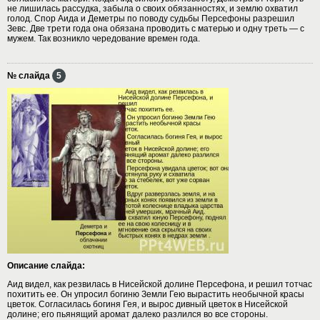
не лишилась рассудка, забыла о своих обязанностях, и землю охватил
голод. Спор Аида и Деметры по поводу судьбы Персефоны разрешил
Зевс. Две трети года она обязана проводить с матерью и одну треть — с
мужем. Так возникло чередование времен года.
№ слайда
5
Описание слайда:
Аид видел, как резвилась в Нисейской долине Персефона, и решил тотчас
похитить ее. Он упросил богиню Земли Гею вырастить необычной красы
цветок. Согласилась богиня Гея, и вырос дивный цветок в Нисейской
долине; его пьянящий аромат далеко разлился во все стороны.