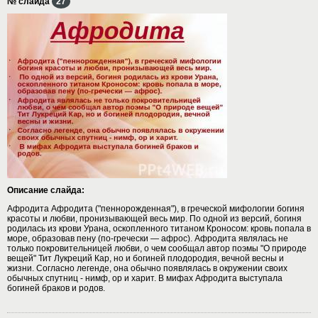
№ слайда
27
Описание слайда:
Афродита Афродита ("пеннорожденная"), в греческой мифологии богиня
красоты и любви, пронизывающей весь мир. По одной из версий, богиня
родилась из крови Урана, оскопленного титаном Кроносом: кровь попала в
море, образовав пену (по-гречески — афрос). Афродита являлась не
только покровительницей любви, о чем сообщал автор поэмы "О природе
вещей" Тит Лукреций Кар, но и богиней плодородия, вечной весны и
жизни. Согласно легенде, она обычно появлялась в окружении своих
обычных спутниц - нимф, ор и харит. В мифах Афродита выступала
богиней браков и родов.