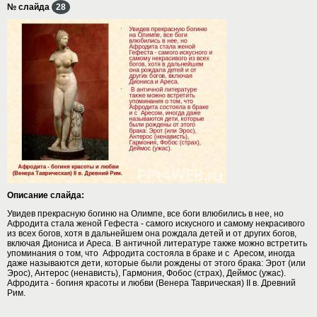
№ слайда
28
Описание слайда:
Увидев прекрасную богиню на Олимпе, все боги влюбились в нее, но
Афродита стала женой Гефеста - самого искусного и самому некрасивого
из всех богов, хотя в дальнейшем она рождала детей и от других богов,
включая Диониса и Ареса. В античной литературе также можно встретить
упоминания о том, что Афродита состояла в браке и с Аресом, иногда
даже называются дети, которые были рождены от этого брака: Эрот (или
Эрос), Антерос (ненависть), Гармония, Фобос (страх), Деймос (ужас).
Афродита - богиня красоты и любви (Венера Таврическая) II в. Древний
Рим.