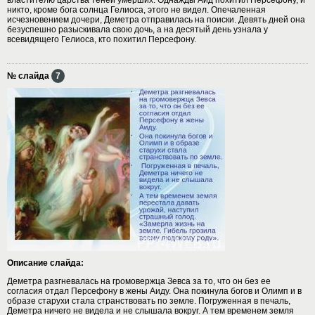
никто, кроме бога солнца Гелиоса, этого не видел. Опечаленная
исчезновением дочери, Деметра отправилась на поиски. Девять дней она
безуспешно разыскивала свою дочь, а на десятый день узнала у
всевидящего Гелиоса, кто похитил Персефону.
№ слайда
7
Описание слайда:
Деметра разгневалась на громовержца Зевса за то, что он без ее
согласия отдал Персефону в жены Аиду. Она покинула богов и Олимп и в
образе старухи стала странствовать по земле. Погруженная в печаль,
Деметра ничего не видела и не слышала вокруг. А тем временем земля