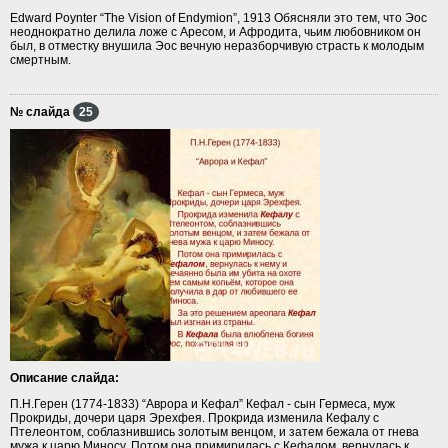
Edward Poynter “The Vision of Endymion”, 1913 Обясняли это тем, что Эос
неоднократно делила ложе с Аресом, и Афродита, чьим любовником он
был, в отместку внушила Эос вечную неразборчивую страсть к молодым
смертным.
№ слайда
25
Описание слайда:
П.Н.Герен (1774-1833) “Аврора и Кефал” Кефал - сын Гермеса, муж
Прокриды, дочери царя Эрехфея. Прокрида изменила Кефалу с
Птелеонтом, соблазнившись золотым венцом, и затем бежала от гнева
мужа к царю Миносу. Потом она примирилась с Кефалом, вернулась к