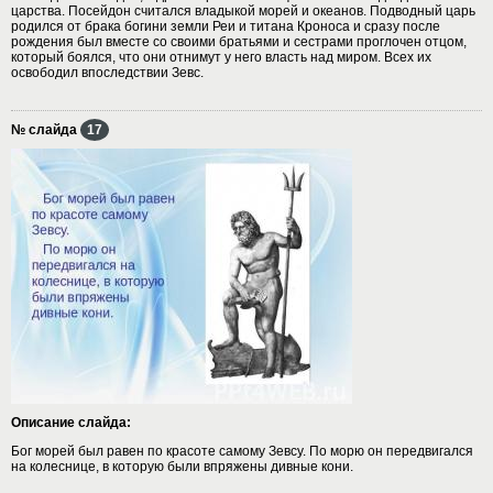
царства. Посейдон считался владыкой морей и океанов. Подводный царь
родился от брака богини земли Реи и титана Кроноса и сразу после
рождения был вместе со своими братьями и сестрами проглочен отцом,
который боялся, что они отнимут у него власть над миром. Всех их
освободил впоследствии Зевс.
№ слайда
17
Описание слайда:
Бог морей был равен по красоте самому Зевсу. По морю он передвигался
на колеснице, в которую были впряжены дивные кони.