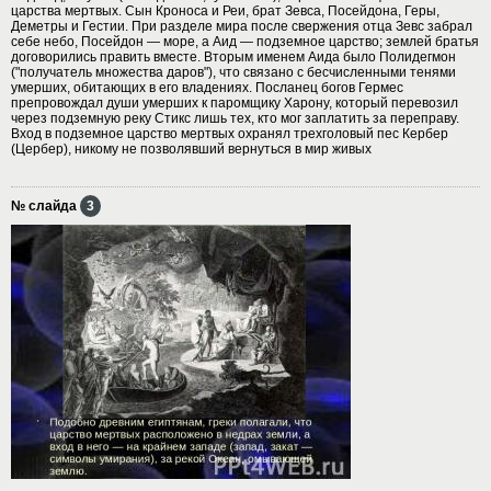
царства мертвых. Сын Кроноса и Реи, брат Зевса, Посейдона, Геры,
Деметры и Гестии. При разделе мира после свержения отца Зевс забрал
себе небо, Посейдон — море, а Аид — подземное царство; землей братья
договорились править вместе. Вторым именем Аида было Полидегмон
("получатель множества даров"), что связано с бесчисленными тенями
умерших, обитающих в его владениях. Посланец богов Гермес
препровождал души умерших к паромщику Харону, который перевозил
через подземную реку Стикс лишь тех, кто мог заплатить за переправу.
Вход в подземное царство мертвых охранял трехголовый пес Кербер
(Цербер), никому не позволявший вернуться в мир живых
№ слайда
3