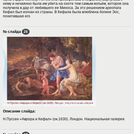
нему и нечаянно была им убита на охоте тем самым копьём, которое она
получила в дар от любившего ее Миноса. За это решением ареопага
Кефал был изгнан из страны. В Кефала была влюблена богиня Эос,
похитившая его
№ слайда
26
Описание слайда:
Н.Пуссен «Аврора и Кефал» (ок.1630). Лондон. Национальная галерея.