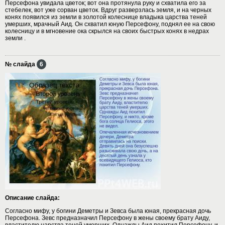
Персефона увидала цветок; вот она протянула руку и схватила его за
стебелек, вот уже сорван цветок. Вдруг разверзлась земля, и на черных
конях появился из земли в золотой колеснице владыка царства теней
умерших, мрачный Аид. Он схватил юную Персефону, поднял ее на свою
колесницу и в мгновение ока скрылся на своих быстрых конях в недрах
земли .
№ слайда
6
Описание слайда:
Согласно мифу, у богини Деметры и Зевса была юная, прекрасная дочь
Персефона. Зевс предназначил Персефону в жены своему брату Аиду,
властителю царства теней умерших. Однажды Аид похитил Персефону, и