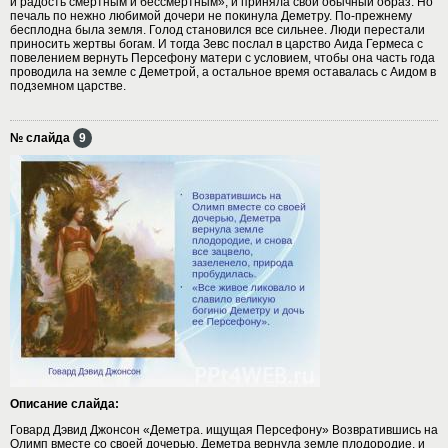
и радость смертным и бессмертным», и приняла свой обычный образ. Но
печаль по нежно любимой дочери не покинула Деметру. По-прежнему
бесплодна была земля. Голод становился все сильнее. Люди перестали
приносить жертвы богам. И тогда Зевс послал в царство Аида Гермеса с
повелением вернуть Персефону матери с условием, чтобы она часть года
проводила на земле с Деметрой, а остальное время оставалась с Аидом в
подземном царстве.
№ слайда
9
Описание слайда:
Говард Дэвид Джонсон «Деметра. ищущая Персефону» Возвратившись на
Олимп вместе со своей дочерью, Деметра вернула земле плодородие, и