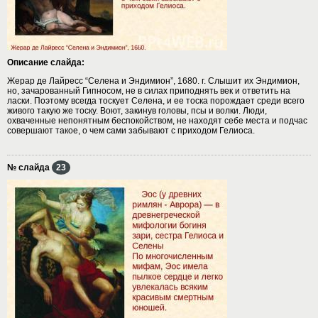
Описание слайда:
Жерар де Лайресс “Селена и Эндимион”, 1680. г. Слышит их Эндимион,
но, зачарованный Гипносом, не в силах приподнять век и ответить на
ласки. Поэтому всегда тоскует Селена, и ее тоска порождает среди всего
живого такую же тоску. Воют, закинув головы, псы и волки. Люди,
охваченные непонятным беспокойством, не находят себе места и подчас
совершают такое, о чем сами забывают с приходом Гелиоса.
№ слайда
23