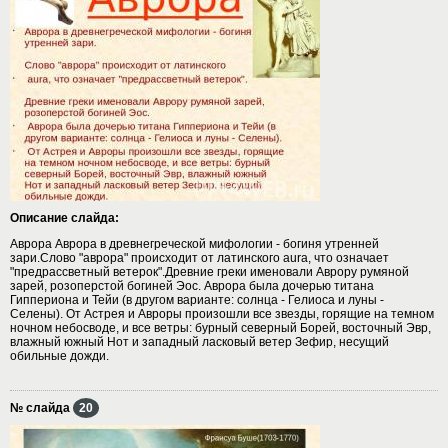
Описание слайда:
Аврора Аврора в древнегреческой мифологии - богиня утренней
зари.Слово "аврора" происходит от латинского aura, что означает
"предрассветный ветерок".Древние греки именовали Аврору румяной
зарей, розоперстой богиней Эос. Аврора была дочерью титана
Гиппериона и Тейи (в другом варианте: солнца - Гелиоса и луны -
Селены). От Астрея и Авроры произошли все звезды, горящие на темном
ночном небосводе, и все ветры: бурный северный Борей, восточный Эвр,
влажный южный Нот и западный ласковый ветер Зефир, несущий
обильные дожди.
№ слайда
20