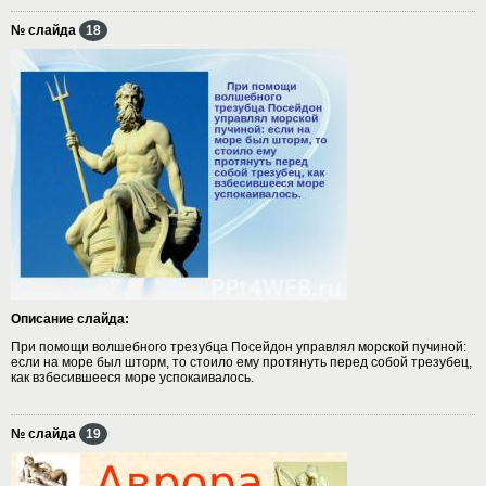
№ слайда
18
Описание слайда:
При помощи волшебного трезубца Посейдон управлял морской пучиной:
если на море был шторм, то стоило ему протянуть перед собой трезубец,
как взбесившееся море успокаивалось.
№ слайда
19