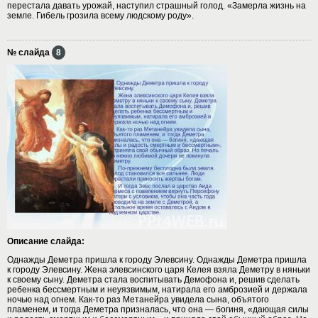
перестала давать урожай, наступил страшный голод. «Замерла жизнь на
земле. Гибель грозила всему людскому роду».
№ слайда
8
Описание слайда:
Однажды Деметра пришла к городу Элевсину. Однажды Деметра пришла
к городу Элевсину. Жена элевсинского царя Келея взяла Деметру в няньки
к своему сыну. Деметра стала воспитывать Демофона и, решив сделать
ребенка бессмертным и неуязвимым, натирала его амброзией и держала
ночью над огнем. Как-то раз Метанейра увидела сына, объятого
пламенем, и тогда Деметра призналась, что она — богиня, «дающая силы