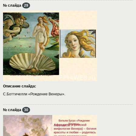
№ слайда
29
Описание слайда:
С.Боттичелли «Рождение Венеры».
№ слайда
30