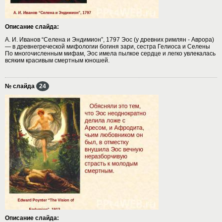
Описание слайда:
А. И. Иванов “Селена и Эндимион”, 1797 Эос (у древних римлян - Аврора)
— в древнегреческой мифологии богиня зари, сестра Гелиоса и Селены
По многочисленным мифам, Эос имела пылкое сердце и легко увлекалась
всяким красивым смертным юношей.
№ слайда
24
Описание слайда: