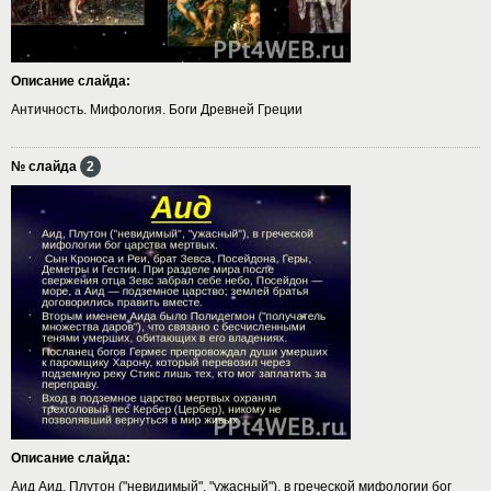
Описание слайда:
Античность. Мифология. Боги Древней Греции
№ слайда
2
Описание слайда:
Аид Аид, Плутон ("невидимый", "ужасный"), в греческой мифологии бог