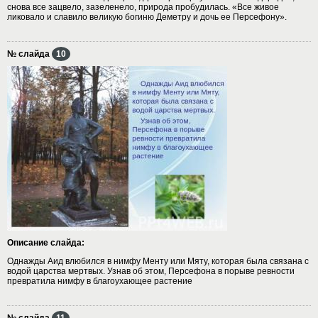
снова все зацвело, зазеленело, природа пробудилась. «Все живое
ликовало и славило великую богиню Деметру и дочь ее Персефону».
№ слайда
10
Описание слайда:
Однажды Аид влюбился в нимфу Менту или Мяту, которая была связана с
водой царства мертвых. Узнав об этом, Персефона в порыве ревности
превратила нимфу в благоухающее растение
№ слайда
11