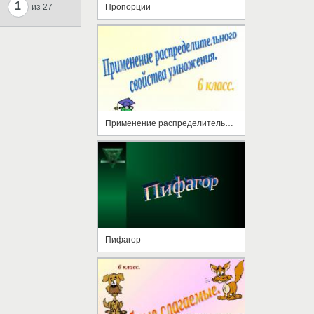
1
Пропорции
из 27
Применение распределительного свойства умножения
Пифагор