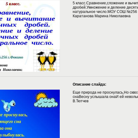
5 класс.Сравнение,сложение и вычи
дробей.Умножение и деление десят
натуральное число.МОУ СОШ №256 г
Каратанова Марина Николаевна
Описание слайда:
Еще природа не проснулась,Но скво
снаВесну услышала онаИ ей неволь
В.Тютчев