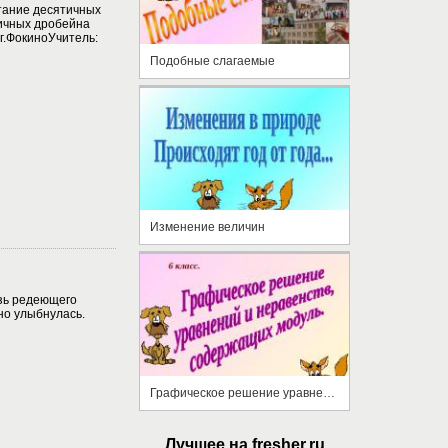
тание десятичных
ичных дробейна
.ФокиноУчитель:
Подобные слагаемые
Изменение величин
зь редеющего
но улыбнулась.
Графическое решение уравнений и неравенств, содержащих модуль
Лучшее на fresher.ru