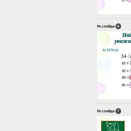
№ слайда
6
№ слайда
7