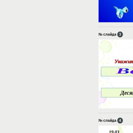
№ слайда
3
№ слайда
4