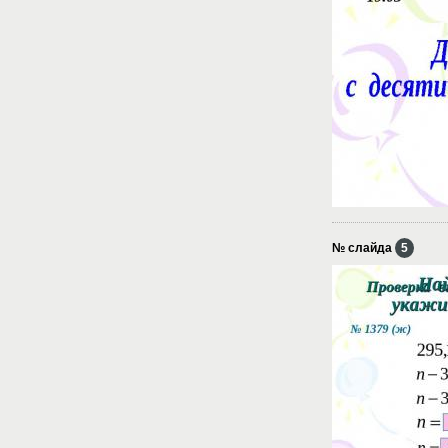
№ слайда
5