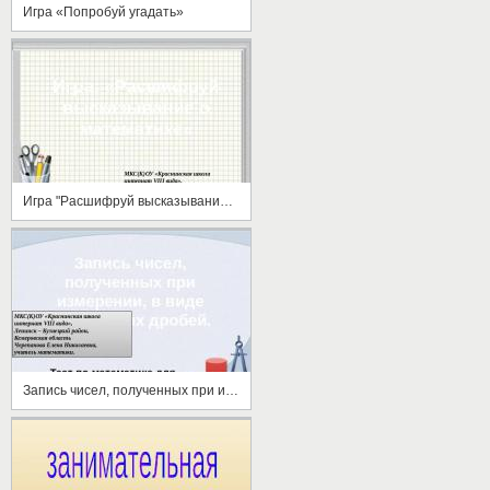
Игра «Попробуй угадать»
Игра "Расшифруй высказывание о математике"
Запись чисел, полученных при измерении, в виде десятичных дробей