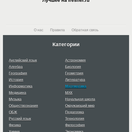
Лучшее на fresher.ru
О нас
Правила
Обратная связь
Категории
Английский язык
Астрономия
Алгебра
Биология
География
Геометрия
История
Литература
Информатика
Математика
Медицина
МХК
Музыка
Начальная школа
Обществознания
Окружающий мир
ОБЖ
Педагогика
Русский язык
Технология
Физика
Философия
Химия
Экономика