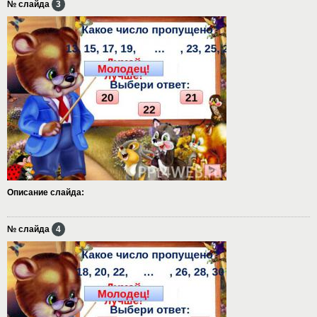
№ слайда
3
Описание слайда:
№ слайда
4