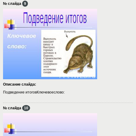
№ слайда
9
Описание слайда:
Подведение итоговКлючевоеслово:
№ слайда
10