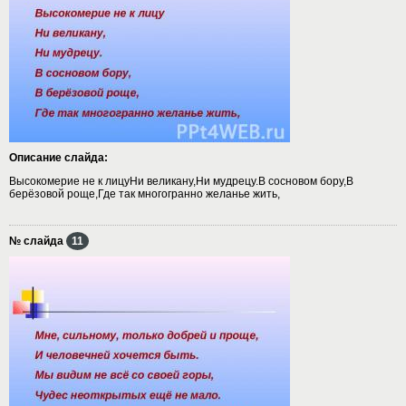
Описание слайда:
Высокомерие не к лицуНи великану,Ни мудрецу.В сосновом бору,В
берёзовой роще,Где так многогранно желанье жить,
№ слайда
11