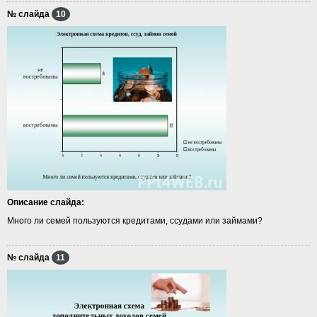
№ слайда
10
Описание слайда:
Много ли семей пользуются кредитами, ссудами или займами?
№ слайда
11