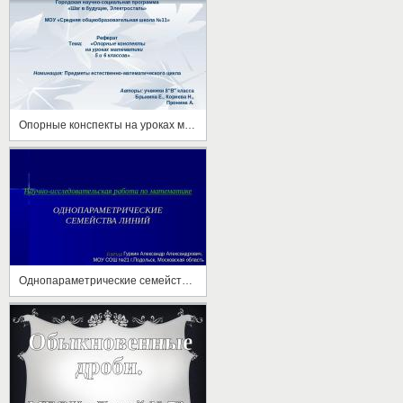
Опорные конспекты на уроках математики 5 и 6 классов
Однопараметрические семейства линий