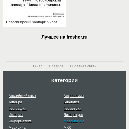
Новосибирский зоопарк. Числа и величины
Лучшее на fresher.ru
О нас
Правила
Обратная связь
Категории
Английский язык
Астрономия
Алгебра
Биология
География
Геометрия
История
Литература
Информатика
Математика
Медицина
МХК