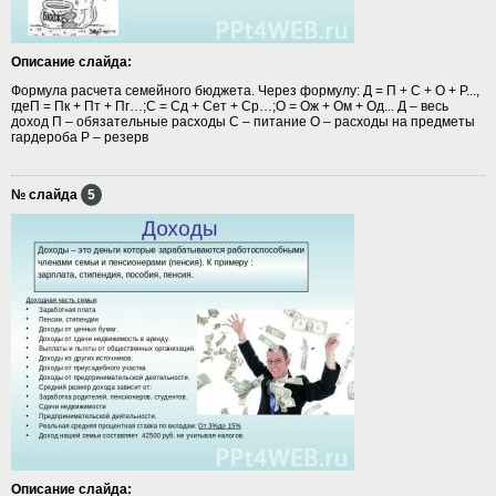
Описание слайда:
Формула расчета семейного бюджета. Через формулу: Д = П + С + О + Р...,
гдеП = Пк + Пт + Пг…;С = Сд + Сет + Ср…;О = Ож + Ом + Од... Д – весь
доход П – обязательные расходы С – питание О – расходы на предметы
гардероба Р – резерв
№ слайда
5
Описание слайда: