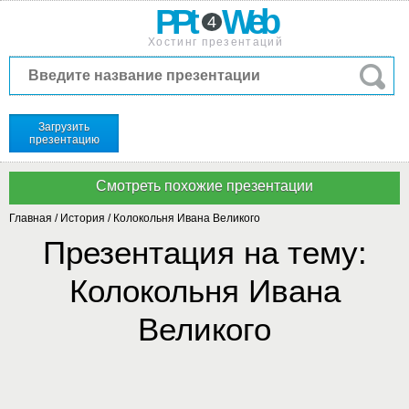
PPt
Web
4
Хостинг презентаций
Загрузить
презентацию
Главная
/
История
/
Колокольня Ивана Великого
Презентация на тему:
Колокольня Ивана
Великого