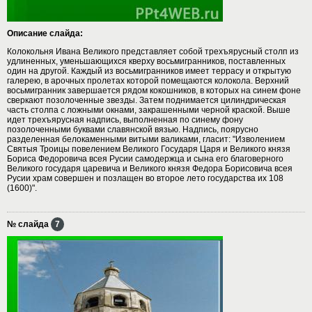
Описание слайда:
Колокольня Ивана Великого представляет собой трехъярусный столп из
удлиненных, уменьшающихся кверху восьмигранников, поставленных
один на другой. Каждый из восьмигранников имеет террасу и открытую
галерею, в арочных пролетах которой помещаются колокола. Верхний
восьмигранник завершается рядом кокошников, в которых на синем фоне
сверкают позолоченные звезды. Затем поднимается цилиндрическая
часть столпа с ложными окнами, закрашенными черной краской. Выше
идет трехъярусная надпись, выполненная по синему фону
позолоченными буквами славянской вязью. Надпись, поярусно
разделенная белокаменными витыми валиками, гласит: "Изволением
Святыя Троицы повелением Великого Государя Царя и Великого князя
Бориса Федоровича всея Русии самодержца и сына его благоверного
Великого государя царевича и Великого князя Федора Борисовича всея
Русии храм совершен и позлащен во второе лето государства их 108
(1600)".
№ слайда
7