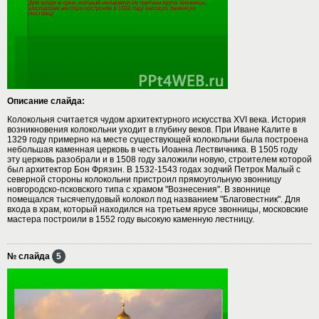
Описание слайда:
Колокольня считается чудом архитектурного искусства XVI века. История
возникновения колокольни уходит в глубину веков. При Иване Калите в
1329 году примерно на месте существующей колокольни была построена
небольшая каменная церковь в честь Иоанна Лествичника. В 1505 году
эту церковь разобрали и в 1508 году заложили новую, строителем которой
был архитектор Бон Фрязин. В 1532-1543 годах зодчий Петрок Малый с
северной стороны колокольни пристроил прямоугольную звонницу
новгородско-псковского типа с храмом "Вознесения". В звоннице
помещался тысячепудовый колокол под названием "Благовестник". Для
входа в храм, который находился на третьем ярусе звонницы, московские
мастера построили в 1552 году высокую каменную лестницу.
№ слайда
5