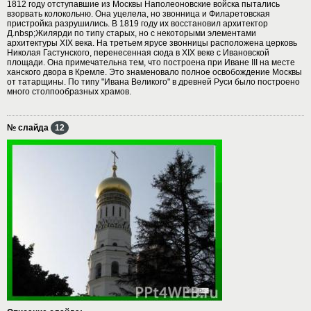
1812 году отступавшие из Москвы Наполеоновские войска пытались
взорвать колокольню. Она уцелела, но звонница и Филаретовская
пристройка разрушились. В 1819 году их восстановил архитектор
Д.nbsp;Жилярди по типу старых, но с некоторыми элементами
архитектуры XIX века. На третьем ярусе звонницы расположена церковь
Николая Гастунского, перенесенная сюда в XIX веке с Ивановской
площади. Она примечательна тем, что построена при Иване III на месте
ханского двора в Кремле. Это знаменовало полное освобождение Москвы
от татарщины. По типу "Ивана Великого" в древней Руси было построено
много столпообразных храмов.
№ слайда
12