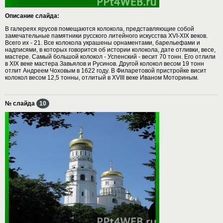
Описание слайда:
В галереях ярусов помещаются колокола, представляющие собой
замечательные памятники русского литейного искусства XVI-XIX веков.
Всего их - 21. Все колокола украшены орнаментами, барельефами и
надписями, в которых говорится об истории колокола, дате отливки, весе,
мастере. Самый большой колокол - Успенский - весит 70 тонн. Его отлили
в XIX веке мастера Завьялов и Русинов. Другой колокол весом 19 тонн
отлит Андреем Чоховым в 1622 году. В Филаретовой пристройке висит
колокол весом 12,5 тонны, отлитый в XVIII веке Иваном Моториным.
№ слайда
10