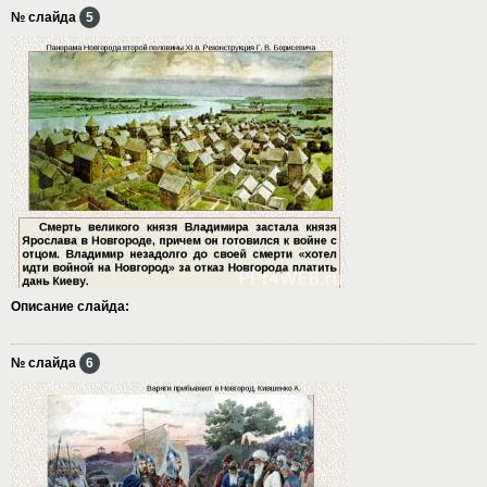
№ слайда
5
Описание слайда:
№ слайда
6