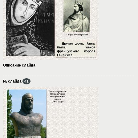
Описание слайда:
№ слайда
41