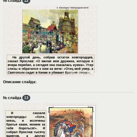
№ слайда
12
Описание слайда:
№ слайда
13