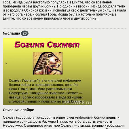
Гора. Исида была настолько популярна в Египте, что со временем
приобрела черты других богинь. По одной из версий, Исида собрала тело
и возродила Осириса к жизни, используя свою целительную силу, и зачала
от него бога неба и солнца Гора. Исида была настолько популярна в
Египте, что со временем приобрела черты других богинь.
№ слайда
20
Описание слайда:
Сехмет (&quot;могучая&quot;), в египетской мифологии богиня войны и
палящего солнца, дочь Ра, жена Птаха, мать бога растительности
Нефертума. Священное животное Сехмет — львица. Богиню изображали