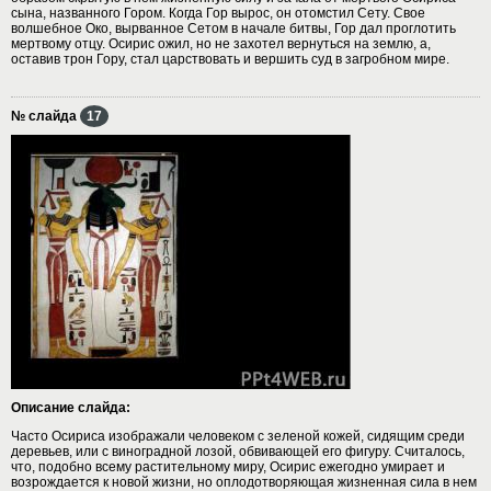
сына, названного Гором. Когда Гор вырос, он отомстил Сету. Свое
волшебное Око, вырванное Сетом в начале битвы, Гор дал проглотить
мертвому отцу. Осирис ожил, но не захотел вернуться на землю, а,
оставив трон Гору, стал царствовать и вершить суд в загробном мире.
№ слайда
17
Описание слайда:
Часто Осириса изображали человеком с зеленой кожей, сидящим среди
деревьев, или с виноградной лозой, обвивающей его фигуру. Считалось,
что, подобно всему растительному миру, Осирис ежегодно умирает и
возрождается к новой жизни, но оплодотворяющая жизненная сила в нем