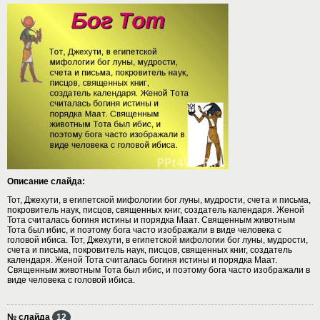
Описание слайда:
Тот, Джехути, в египетской мифологии бог луны, мудрости, счета и письма,
покровитель наук, писцов, священных книг, создатель календаря. Женой
Тота считалась богиня истины и порядка Маат. Священным животным
Тота был ибис, и поэтому бога часто изображали в виде человека с
головой ибиса. Тот, Джехути, в египетской мифологии бог луны, мудрости,
счета и письма, покровитель наук, писцов, священных книг, создатель
календаря. Женой Тота считалась богиня истины и порядка Маат.
Священным животным Тота был ибис, и поэтому бога часто изображали в
виде человека с головой ибиса.
№ слайда
12