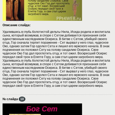
Описание слайда:
Удалившись в глубь болотистой дельты Нила, Исида родила и воспитала
сына, который возмужав, в споре с Сетом добивается признания себя
единственным наследником Осириса. В битве с Сетом, убийцей своего
отца, Гор сначала терпит поражение - Сет вырвал у него глаз, чудесное
Око, однако затем Гор одолел Сета и лишил его мужского начала. В знак
подчинения он положил Сету на голову сандалию Осириса. Свое
чудесное Око Гор дал проглотить отцу, и тот ожил. Воскресший Осирис
передал свой трон в Египте Гору, а сам стал царем загробного мира.
Удалившись в глубь болотистой дельты Нила, Исида родила и воспитала
сына, который возмужав, в споре с Сетом добивается признания себя
единственным наследником Осириса. В битве с Сетом, убийцей своего
отца, Гор сначала терпит поражение - Сет вырвал у него глаз, чудесное
Око, однако затем Гор одолел Сета и лишил его мужского начала. В знак
подчинения он положил Сету на голову сандалию Осириса. Свое
чудесное Око Гор дал проглотить отцу, и тот ожил. Воскресший Осирис
передал свой трон в Египте Гору, а сам стал царем загробного мира.
№ слайда
10