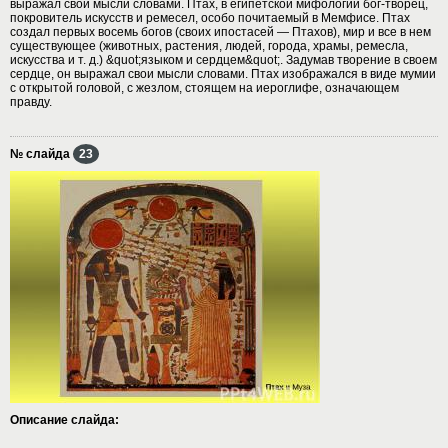
выражал свои мысли словами. Птах, в египетской мифологии бог-творец,
покровитель искусств и ремесел, особо почитаемый в Мемфисе. Птах
создал первых восемь богов (своих ипостасей — Птахов), мир и все в нем
существующее (животных, растения, людей, города, храмы, ремесла,
искусства и т. д.) &quot;языком и сердцем&quot;. Задумав творение в своем
сердце, он выражал свои мысли словами. Птах изображался в виде мумии
с открытой головой, с жезлом, стоящем на иероглифе, означающем
правду.
№ слайда
23
Описание слайда: