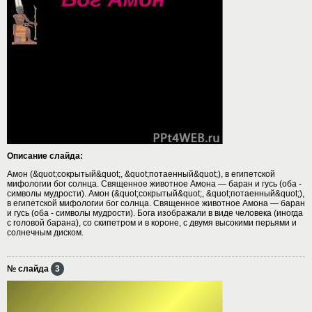
Описание слайда:
Амон (&quot;сокрытый&quot;, &quot;потаенный&quot;), в египетской
мифологии бог солнца. Священное животное Амона — баран и гусь (оба -
символы мудрости). Амон (&quot;сокрытый&quot;, &quot;потаенный&quot;),
в египетской мифологии бог солнца. Священное животное Амона — баран
и гусь (оба - символы мудрости). Бога изображали в виде человека (иногда
с головой барана), со скипетром и в короне, с двумя высокими перьями и
солнечным диском.
№ слайда
3