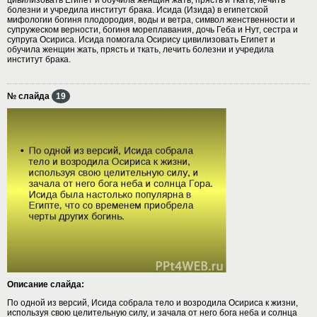
болезни и учредила институт брака. Исида (Изида) в египетской
мифологии богиня плодородия, воды и ветра, символ женственности и
супружеском верности, богиня мореплавания, дочь Геба и Нут, сестра и
супруга Осириса. Исида помогала Осирису цивилизовать Египет и
обучила женщин жать, прясть и ткать, лечить болезни и учредила
институт брака.
№ слайда
19
Описание слайда:
По одной из версий, Исида собрала тело и возродила Осириса к жизни,
используя свою целительную силу, и зачала от него бога неба и солнца