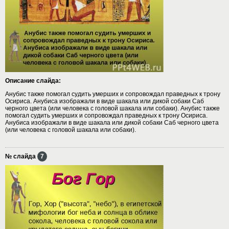
Описание слайда:
Анубис также помогал судить умерших и сопровождал праведных к трону
Осириса. Анубиса изображали в виде шакала или дикой собаки Саб
черного цвета (или человека с головой шакала или собаки). Анубис также
помогал судить умерших и сопровождал праведных к трону Осириса.
Анубиса изображали в виде шакала или дикой собаки Саб черного цвета
(или человека с головой шакала или собаки).
№ слайда
7