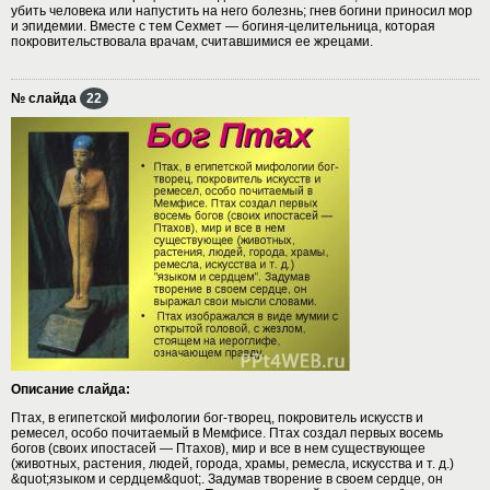
убить человека или напустить на него болезнь; гнев богини приносил мор
и эпидемии. Вместе с тем Сехмет — богиня-целительница, которая
покровительствовала врачам, считавшимися ее жрецами.
№ слайда
22
Описание слайда:
Птах, в египетской мифологии бог-творец, покровитель искусств и
ремесел, особо почитаемый в Мемфисе. Птах создал первых восемь
богов (своих ипостасей — Птахов), мир и все в нем существующее
(животных, растения, людей, города, храмы, ремесла, искусства и т. д.)
&quot;языком и сердцем&quot;. Задумав творение в своем сердце, он