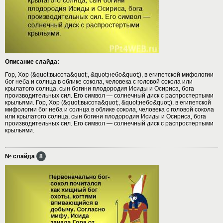
Описание слайда:
Гор, Хор (&quot;высота&quot;, &quot;небо&quot;), в египетской мифологии
бог неба и солнца в облике сокола, человека с головой сокола или
крылатого солнца, сын богини плодородия Исиды и Осириса, бога
производительных сил. Его символ — солнечный диск с распростертыми
крыльями. Гор, Хор (&quot;высота&quot;, &quot;небо&quot;), в египетской
мифологии бог неба и солнца в облике сокола, человека с головой сокола
или крылатого солнца, сын богини плодородия Исиды и Осириса, бога
производительных сил. Его символ — солнечный диск с распростертыми
крыльями.
№ слайда
8