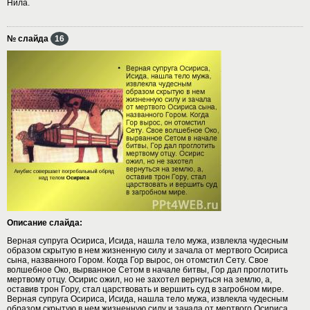
Нила.
№ слайда
16
Описание слайда:
Верная супруга Осириса, Исида, нашла тело мужа, извлекла чудесным
образом скрытую в нем жизненную силу и зачала от мертвого Осириса
сына, названного Гором. Когда Гор вырос, он отомстил Сету. Свое
волшебное Око, вырванное Сетом в начале битвы, Гор дал проглотить
мертвому отцу. Осирис ожил, но не захотел вернуться на землю, а,
оставив трон Гору, стал царствовать и вершить суд в загробном мире.
Верная супруга Осириса, Исида, нашла тело мужа, извлекла чудесным
образом скрытую в нем жизненную силу и зачала от мертвого Осириса