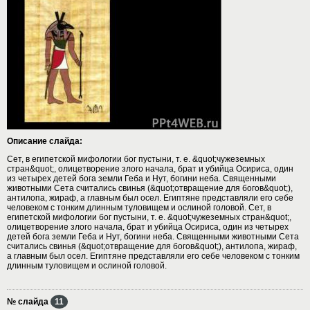
Описание слайда:
Сет, в египетской мифологии бог пустыни, т. е. &quot;чужеземных
стран&quot;, олицетворение злого начала, брат и убийца Осириса, один
из четырех детей бога земли Геба и Нут, богини неба. Священными
животными Сета считались свинья (&quot;отвращение для богов&quot;),
антилопа, жираф, а главным был осел. Египтяне представляли его себе
человеком с тонким длинным туловищем и ослиной головой. Сет, в
египетской мифологии бог пустыни, т. е. &quot;чужеземных стран&quot;,
олицетворение злого начала, брат и убийца Осириса, один из четырех
детей бога земли Геба и Нут, богини неба. Священными животными Сета
считались свинья (&quot;отвращение для богов&quot;), антилопа, жираф,
а главным был осел. Египтяне представляли его себе человеком с тонким
длинным туловищем и ослиной головой.
№ слайда
11