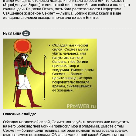
в виде женщины с головой львицы и почитали во всем Египте. Сехмет
(&quot;могучая&quot;), в египетской мифологии богиня войны и палящего
солнца, дочь Ра, жена Птаха, мать бога растительности Нефертума.
Священное животное Сехмет — львица. Богиню изображали в виде
женщины с головой львицы и почитали во всем Египте.
№ слайда
21
Описание слайда:
Обладая магической силой, Сехмет могла убить человека или напустить
на него болезнь; гнев богини приносил мор и эпидемии. Вместе с тем
Сехмет — богиня-целительница, которая покровительствовала врачам,
считавшимися ее жрецами. Обладая магической силой, Сехмет могла