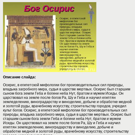
Описание слайда:
Осирис, в египетской мифологии бог производительных сил природы,
владыка загробного мира, судья в царстве мертвых. Осирис был старшим
сыном бога земли Геба и богини неба Нут, братом и мужем Исиды. Он
царствовал на земле после богов Pa, Шу и Геба и научил египтян
земледелению, виноградарству и виноделию, добыче и обработке медной
и золотой руды, врачебному искусству, строительству городов, учредил
культ богов. Осирис, в египетской мифологии бог производительных сил
природы, владыка загробного мира, судья в царстве мертвых. Осирис был
старшим сыном бога земли Геба и богини неба Нут, братом и мужем
Исиды. Он царствовал на земле после богов Pa, Шу и Геба и научил
египтян земледелению, виноградарству и виноделию, добыче и
обработке медной и золотой руды, врачебному искусству, строительству