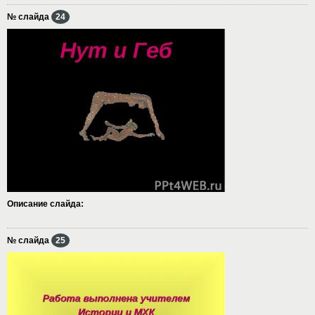
№ слайда
24
Описание слайда:
№ слайда
25