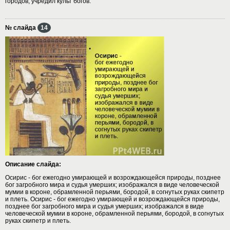
городов, учредил культ богов.
№ слайда
14
Описание слайда:
Осирис - бог ежегодно умирающей и возрождающейся природы, позднее
бог загробного мира и судья умерших; изображался в виде человеческой
мумии в короне, обрамленной перьями, бородой, в согнутых руках скипетр
и плеть. Осирис - бог ежегодно умирающей и возрождающейся природы,
позднее бог загробного мира и судья умерших; изображался в виде
человеческой мумии в короне, обрамленной перьями, бородой, в согнутых
руках скипетр и плеть.