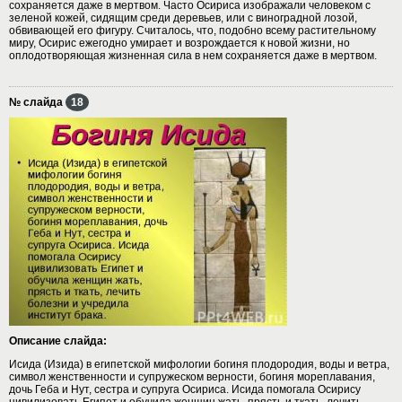
сохраняется даже в мертвом. Часто Осириса изображали человеком с
зеленой кожей, сидящим среди деревьев, или с виноградной лозой,
обвивающей его фигуру. Считалось, что, подобно всему растительному
миру, Осирис ежегодно умирает и возрождается к новой жизни, но
оплодотворяющая жизненная сила в нем сохраняется даже в мертвом.
№ слайда
18
Описание слайда:
Исида (Изида) в египетской мифологии богиня плодородия, воды и ветра,
символ женственности и супружеском верности, богиня мореплавания,
дочь Геба и Нут, сестра и супруга Осириса. Исида помогала Осирису
цивилизовать Египет и обучила женщин жать, прясть и ткать, лечить