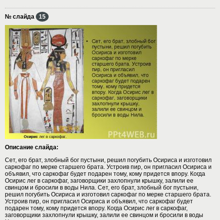
№ слайда
15
Описание слайда:
Сет, его брат, злобный бог пустыни, решил погубить Осириса и изготовил
саркофаг по мерке старшего брата. Устроив пир, он пригласил Осириса и
объявил, что саркофаг будет подарен тому, кому придется впору. Когда
Осирис лег в capкофаг, заговорщики захлопнули крышку, залили ее
свинцом и бросили в воды Нила. Сет, его брат, злобный бог пустыни,
решил погубить Осириса и изготовил саркофаг по мерке старшего брата.
Устроив пир, он пригласил Осириса и объявил, что саркофаг будет
подарен тому, кому придется впору. Когда Осирис лег в capкофаг,
заговорщики захлопнули крышку, залили ее свинцом и бросили в воды