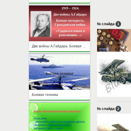
№ слайда
1
Две войны А.Гайдара. Боевая молодость. Гражданская война. «Ударился навек в революцию…»
Боевая техника
№ слайда
2