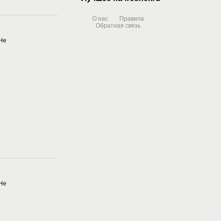
О нас
Правила
Обратная связь
DHe
DHe