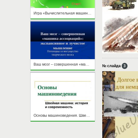
Игра «Вычислительная машина»
Ваш мозг – совершенная «машина ассоциаций»: экспансивное и лучистое мышление
№ слайда
3
Основы машиноведения. Швейная машина: история и современность