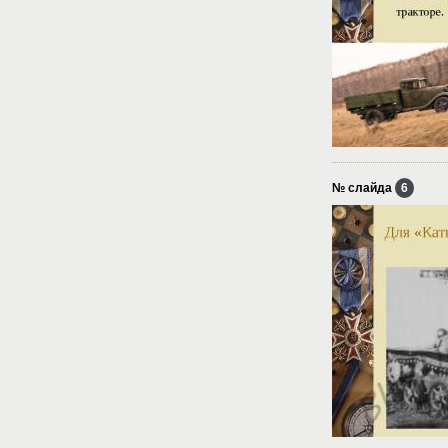
№ слайда
6