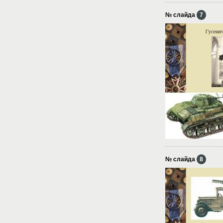
№ слайда
7
№ слайда
8