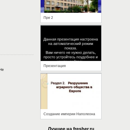
Пре 2
Презентация
DHe
Создание империи Наполеона
Лучшее на fresher.ru