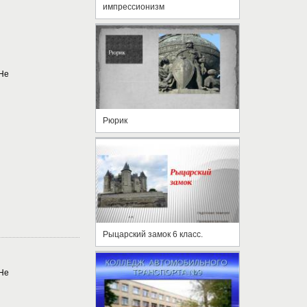
импрессионизм
DHe
Рюрик
Рыцарский замок 6 класс.
DHe