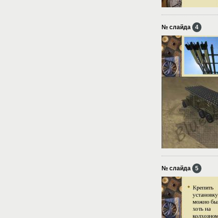
№ слайда
4
№ слайда
5