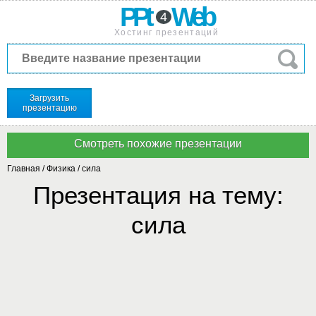
PPt
Web
4
Хостинг презентаций
Загрузить
презентацию
Главная
/
Физика
/
сила
Презентация на тему:
сила