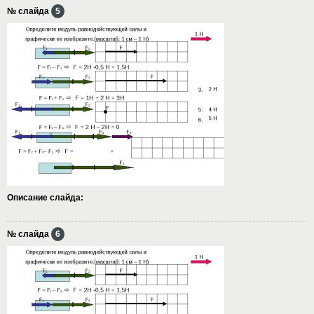
№ слайда
5
Описание слайда:
№ слайда
6