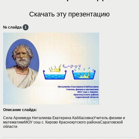
Скачать эту презентацию
№ слайда
1
Описание слайда:
Сила Архимеда Ниталиева Екатерина КаббасовнаУчитель физики и
математикиМОУ сош с. Кирово Краснокутского районаСаратовской
области