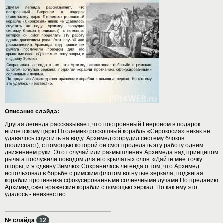
Описание слайда:
Другая легенда рассказывает, что построенный Гиероном в подарок
египетскому царю Птолемею роскошный корабль «Сирокосия» никак не
удавалось спустить на воду. Архимед соорудил систему блоков
(полиспаст), с помощью которой он смог проделать эту работу одним
движением руки. Этот случай или размышления Архимеда над принципом
рычага послужили поводом для его крылатых слов: «Дайте мне точку
опоры, и я сдвину Землю».Сохранилась легенда о том, что Архимед
использовал в борьбе с римским флотом вогнутые зеркала, поджигая
корабли противника сфокусированными солнечными лучами.По преданию
Архимед сжег вражеские корабли с помощью зеркал. Но как ему это
удалось - неизвестно.
№ слайда
12