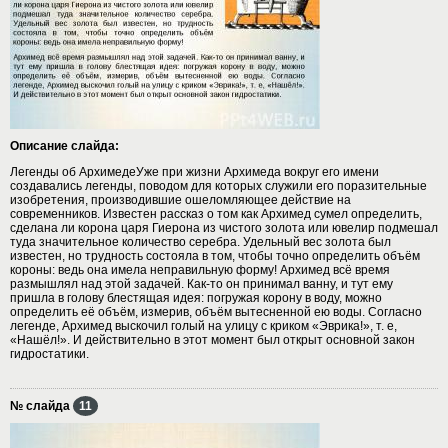
Описание слайда:
Легенды об АрхимедеУже при жизни Архимеда вокруг его имени
создавались легенды, поводом для которых служили его поразительные
изобретения, производившие ошеломляющее действие на
современников. Известен рассказ о том как Архимед сумел определить,
сделана ли корона царя Гиерона из чистого золота или ювелир подмешал
туда значительное количество серебра. Удельный вес золота был
известен, но трудность состояла в том, чтобы точно определить объём
короны: ведь она имела неправильную форму! Архимед всё время
размышлял над этой задачей. Как-то он принимал ванну, и тут ему
пришла в голову блестящая идея: погружая корону в воду, можно
определить её объём, измерив, объём вытесненной ею воды. Согласно
легенде, Архимед выскочил голый на улицу с криком «Эврика!», т. е,
«Нашёл!». И действительно в этот момент был открыт основной закон
гидростатики.
№ слайда
11