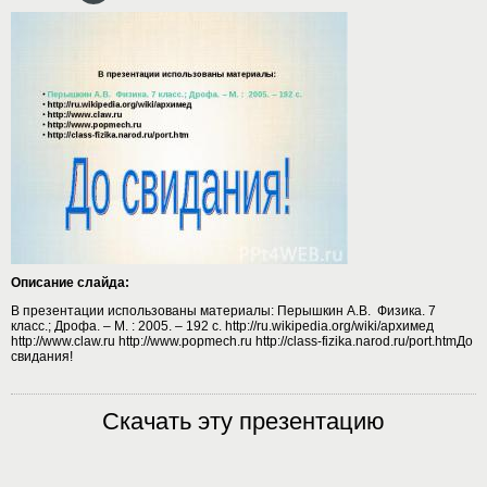
Описание слайда:
В презентации использованы материалы: Перышкин А.В. Физика. 7
класс.; Дрофа. – М. : 2005. – 192 с. http://ru.wikipedia.org/wiki/архимед
http://www.claw.ru http://www.popmech.ru http://class-fizika.narod.ru/port.htmДо
свидания!
Скачать эту презентацию