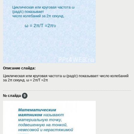
Описание слайда:
Циклическая или круговая частота ω (рад/с) показывает число колебаний
за 2π секунд. ω = 2π/Т =2π
№ слайда
9