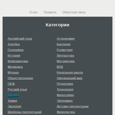
О нас
Правила
Обратная связь
Категории
Английский язык
Астрономия
Алгебра
Биология
География
Геометрия
История
Литература
Информатика
Математика
Медицина
МХК
Музыка
Начальная школа
Обществознания
Окружающий мир
ОБЖ
Педагогика
Русский язык
Технология
Физика
Философия
Химия
Экономика
Экология
Детские презентации
Шаблоны презентаций
Физкультура