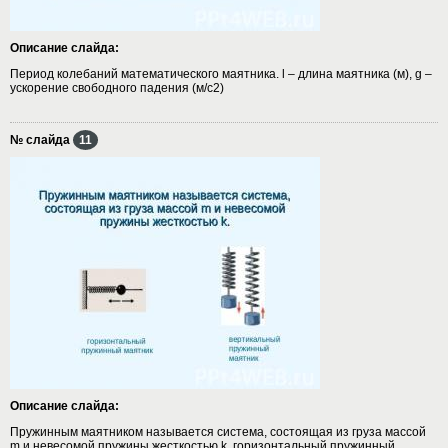
Описание слайда:
Период колебаний математического маятника. l – длина маятника (м), g –
ускорение свободного падения (м/с2)
№ слайда
11
Описание слайда:
Пружинным маятником называется система, состоящая из груза массой
m и невесомой пружины жесткостью k. горизонтальный пружинный