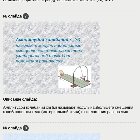
№ слайда
7
Описание слайда:
Амплитудой колебаний хm (м) называют модуль наибольшего смещения
колеблющегося тела (материальной точки) от положения равновесия
№ слайда
8