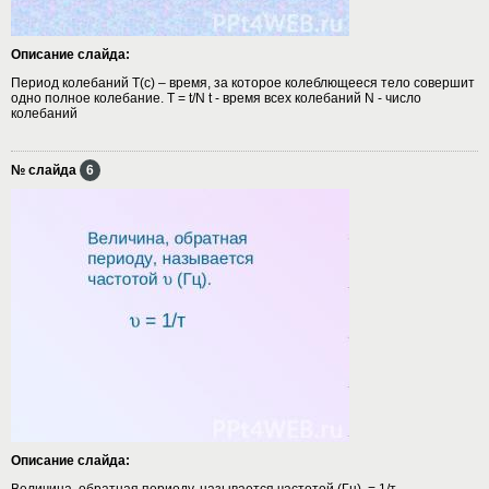
Описание слайда:
Период колебаний Т(с) – время, за которое колеблющееся тело совершит
одно полное колебание. Т = t/N t - время всех колебаний N - число
колебаний
№ слайда
6
Описание слайда:
Величина, обратная периоду, называется частотой (Гц). = 1/т