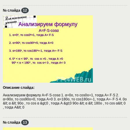
№ слайда
12
Описание слайда:
Анализируем формулу A=F·S·cosα 1. α=0о, то cos0о=1, тогда А= F·S 2.
α=90о, то cos90о=0, тогда А=0 3. α=180о, то cos180о=-1, тогда А=- F·S 4. 0о
&lt; α &lt; 90о , то cos α &gt;0 , тогда А &gt;0 90о &lt; α &lt; 180о , то cos α&lt; 0
, тогда А&lt; 0
№ слайда
13