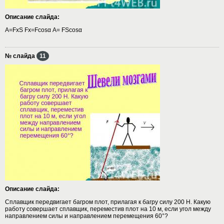
Описание слайда:
A=FxS Fx=Fcosα A= FScosα
№ слайда
11
Описание слайда:
Сплавщик передвигает багром плот, прилагая к багру силу 200 Н. Какую
работу совершает сплавщик, переместив плот на 10 м, если угол между
направлением силы и направлением перемещения 60°?