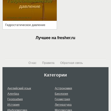
Гидростатическое давление
Лучшее на fresher.ru
О нас
Правила
Обратная связь
Категории
Английский язык
Астрономия
Алгебра
Биология
География
Геометрия
История
Литература
Информатика
Математика