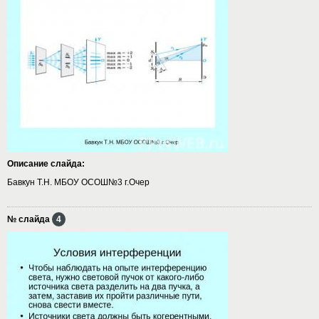
Описание слайда:
Бавкун Т.Н. МБОУ ОСОШ№3 г.Очер
№ слайда
4