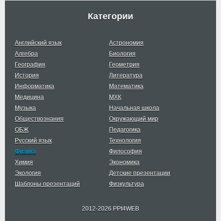
Категории
Английский язык
Астрономия
Алгебра
Биология
География
Геометрия
История
Литература
Информатика
Математика
Медицина
МХК
Музыка
Начальная школа
Обществознания
Окружающий мир
ОБЖ
Педагогика
Русский язык
Технология
Физика
Философия
Химия
Экономика
Экология
Детские презентации
Шаблоны презентаций
Физкультура
2012-2026 PPt4WEB