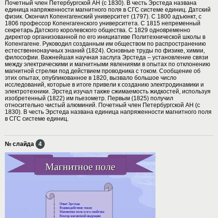
Почетный член Петербургской АН (с 1830). В честь Эрстеда названа
единица напряженности магнитного поля в СГС системе единиц. Датский
физик. Окончил Копенгагенский университет (1797). С 1800 адъюнкт, с
1806 профессор Копенгагенского университета. С 1815 непременный
секретарь Датского королевского общества. С 1829 одновременно
директор организованной по его инициативе Политехнической школы в
Копенгагене. Руководил созданным им обществом по распространению
естественнонаучных знаний (1824). Основные труды по физике, химии,
философии. Важнейшая научная заслуга Эрстеда – установление связи
между электрическими и магнитными явлениями в опытах по отклонению
магнитной стрелки под действием проводника с током. Сообщение об
этих опытах, опубликованное в 1820, вызвало большое число
исследований, которые в итоге привели к созданию электродинамики и
электротехники. Эрстед изучал также сжимаемость жидкостей, используя
изобретенный (1822) им пьезометр. Первым (1825) получил
относительно чистый алюминий. Почетный член Петербургской АН (с
1830). В честь Эрстеда названа единица напряженности магнитного поля
в СГС системе единиц.
№ слайда
4