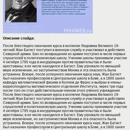
Описание слайда:
После блестящего окончания курса в коллегии Людовика Великого 19-
летний Жан Батист поступил в военную службу и участвовал в действиях
Северной армии. Био по возвращении из армии поступил в числе первых
слушателей в политехническую школу. Ученики школы принимали участие
4 октября 1795 года в инсуррекции против правительства и были
арестованы; в их числе находился и Батист. Ему угрожало по меньшей
мере исключение, но заступничеством Монжа и эта опасность была
устранена. Вскоре, после успешного окончания курса наук, Жан Батист
был назначен профессором в Центральную школу в Бове, а в 1800 занял
кафедру математической физики в Коллеж де Франс и выбран в члены-
корреспонденты математического отделения Института, через три года
после того он стал действительным членом этого учёного учреждения.
После блестящего окончания курса в коллегии Людовика Великого 19-
летний Жан Батист поступил в военную службу и участвовал в действиях
Северной армии. Био по возвращении из армии поступил в числе первых
слушателей в политехническую школу. Ученики школы принимали участие
4 октября 1795 года в инсуррекции против правительства и были
арестованы; в их числе находился и Батист. Ему угрожало по меньшей
мере исключение, но заступничеством Монжа и эта опасность была
устранена. Вскоре, после успешного окончания курса наук, Жан Батист
был назначен профессором в Центральную школу в Бове, а в 1800 занял