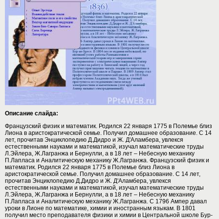
Описание слайда:
Французский физик и математик. Родился 22 января 1775 в Полемье близ
Лиона в аристократической семье. Получил домашнее образование. С 14
лет, прочитав Энциклопедию Д.Дидро и Ж. Д'Аламбера, увлекся
естественными науками и математикой, изучал математические труды
Л.Эйлера, Ж.Лагранжа и Бернулли, а в 18 лет – Небесную механику
П.Лапласа и Аналитическую механику Ж.Лагранжа. Французский физик и
математик. Родился 22 января 1775 в Полемье близ Лиона в
аристократической семье. Получил домашнее образование. С 14 лет,
прочитав Энциклопедию Д.Дидро и Ж. Д'Аламбера, увлекся
естественными науками и математикой, изучал математические труды
Л.Эйлера, Ж.Лагранжа и Бернулли, а в 18 лет – Небесную механику
П.Лапласа и Аналитическую механику Ж.Лагранжа. С 1796 Ампер давал
уроки в Лионе по математике, химии и иностранным языкам. В 1801
получил место преподавателя физики и химии в Центральной школе Бур-