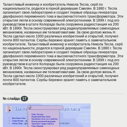
Талантливый инженер и изобретатель Никола Тесла, серб по
национальности, родился в горной деревушке Смилян. В 1880 г. Тесла
организует свою лабораторию и создает первые образцы генератора
двухфазного переменного тока и высокочастотного трансформатора. Эти
открытия легли в основу современной электротехники. В 1899 г. под его
руководством в штате Колорадо была сооружена радиостанция на 200
кВт. В 1890г. Тесла сконструировал ряд радиоуправляемых самоходных
механизмов, названных им телеавтоматами. За свою долгую жизнь Н.
Тесла сделал около 1000 различных изобретений и открытий, получил
почти 800 патентов. Сербы бережно хранят память о замечательном
изобретателе. Талантливый инженер и изобретатель Никола Тесла, серб
по национальности, родился в горной деревушке Смилян. В 1880 г. Тесла
организует свою лабораторию и создает первые образцы генератора
двухфазного переменного тока и высокочастотного трансформатора. Эти
открытия легли в основу современной электротехники. В 1899 г. под его
руководством в штате Колорадо была сооружена радиостанция на 200
кВт. В 1890г. Тесла сконструировал ряд радиоуправляемых самоходных
механизмов, названных им телеавтоматами. За свою долгую жизнь Н.
Тесла сделал около 1000 различных изобретений и открытий, получил
почти 800 патентов. Сербы бережно хранят память о замечательном
изобретателе.
№ слайда
17