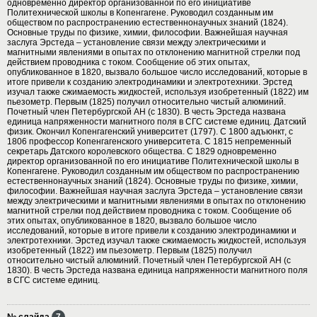
одновременно директор организованной по его инициативе
Политехнической школы в Копенгагене. Руководил созданным им
обществом по распространению естественнонаучных знаний (1824).
Основные труды по физике, химии, философии. Важнейшая научная
заслуга Эрстеда – установление связи между электрическими и
магнитными явлениями в опытах по отклонению магнитной стрелки под
действием проводника с током. Сообщение об этих опытах,
опубликованное в 1820, вызвало большое число исследований, которые в
итоге привели к созданию электродинамики и электротехники. Эрстед
изучал также сжимаемость жидкостей, используя изобретенный (1822) им
пьезометр. Первым (1825) получил относительно чистый алюминий.
Почетный член Петербургской АН (с 1830). В честь Эрстеда названа
единица напряженности магнитного поля в СГС системе единиц. Датский
физик. Окончил Копенгагенский университет (1797). С 1800 адъюнкт, с
1806 профессор Копенгагенского университета. С 1815 непременный
секретарь Датского королевского общества. С 1829 одновременно
директор организованной по его инициативе Политехнической школы в
Копенгагене. Руководил созданным им обществом по распространению
естественнонаучных знаний (1824). Основные труды по физике, химии,
философии. Важнейшая научная заслуга Эрстеда – установление связи
между электрическими и магнитными явлениями в опытах по отклонению
магнитной стрелки под действием проводника с током. Сообщение об
этих опытах, опубликованное в 1820, вызвало большое число
исследований, которые в итоге привели к созданию электродинамики и
электротехники. Эрстед изучал также сжимаемость жидкостей, используя
изобретенный (1822) им пьезометр. Первым (1825) получил
относительно чистый алюминий. Почетный член Петербургской АН (с
1830). В честь Эрстеда названа единица напряженности магнитного поля
в СГС системе единиц.
№ слайда
7