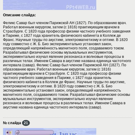
Описание слайда:
Феликс Савар был членом Парижской АН (1827). По образованию врач.
Работал военным хирургом, затем (с 1816) практикующим врачом в
Страсбурге. С 1820 года профессор физики частного учебного заведения
в Париже, с 1827 года хранитель физического кабинета в Коллеж де
Франс. Научные труды по акустике, электромагнетизму и оптике. В 1820
году совместно с Ж. Б. Био экспериментально установил закон,
определяющий напряжённость магнитного поля, создаваемого током.
Разрабатывал физические основы музыкальных инструментов,
экспериментально изучал явление резонанса и волновые процессы в
различных телах. Именем Савара в акустике названа единица частотного
интервала (савар). Феликс Савар был членом Парижской АН (1827). По
образованию врач. Работал военным хирургом, затем (с 1816)
практикующим врачом в Страсбурге. С 1820 года профессор физики
частного учебного заведения в Париже, с 1827 года хранитель
физического кабинета в Коллеж де Франс. Научные труды по акустике,
электромагнетизму и оптике. В 1820 году совместно с Ж. Б. Био
экспериментально установил закон, определяющий напряжённость
магнитного поля, создаваемого током. Разрабатывал физические основы
музыкальных инструментов, экспериментально изучал явление
резонанса и волновые процессы в различных телах. Именем Савара в
акустике названа единица частотного интервала (савар).
№ слайда
21