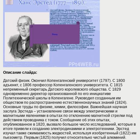
Описание слайда:
Датский физик. Окончил Копенгагенский университет (1797). С 1800
адъюнкт, с 1806 профессор Копенгагенского университета. С 1815
непременный секретарь Датского королевского общества. С 1829
одновременно директор организованной по его инициативе
Политехнической школы в Копенгагене. Руководил созданным им
обществом по распространению естественнонаучных знаний (1824).
Основные труды по физике, химии, философии. Важнейшая научная
заслуга Эрстеда – установление связи между электрическими и
магнитными явлениями в опытах по отклонению магнитной стрелки под
действием проводника с током. Сообщение об этих опытах,
опубликованное в 1820, вызвало большое число исследований, которые в
итоге привели к созданию электродинамики и электротехники. Эрстед
изучал также сжимаемость жидкостей, используя изобретенный (1822) им
пьезометр. Первым (1825) получил относительно чистый алюминий.