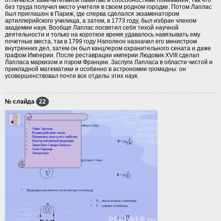
без труда получил место учителя в своем родном городке. Потом Лаплас
был приглашен в Париж, где сперва сделался экзаменатором
артиллерийского училища, а затем, в 1773 году, был избран членом
академии наук. Вообще Лаплас посвятил себя тихой научной
деятельности и только на короткое время удавалось навязывать ему
почетные места, так в 1799 году Наполеон назначил его министром
внутренних дел, затем он был канцлером охранительного сената и даже
графом Империи. После реставрации империи Людовик XVIII сделал
Лапласа маркизом и пэром Франции. Заслуги Лапласа в области чистой и
прикладной математики и особенно в астрономии громадны: он
усовершенствовал почти все отделы этих наук.
№ слайда
22