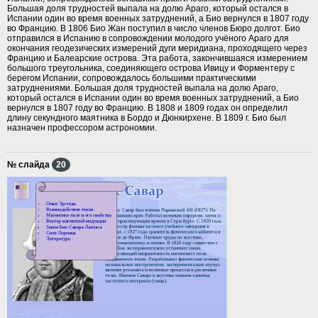
Большая доля трудностей выпала на долю Араго, который остался в
Испании один во время военных затруднений, а Био вернулся в 1807 году
во Францию. В 1806 Био Жан поступил в число членов Бюро долгот. Био
отправился в Испанию в сопровождении молодого учёного Араго для
окончания геодезических измерений дуги меридиана, проходящего через
Францию и Балеарские острова. Эта работа, закончившаяся измерением
большого треугольника, соединяющего острова Ивицу и Форментеру с
берегом Испании, сопровождалось большими практическими
затруднениями. Большая доля трудностей выпала на долю Араго,
который остался в Испании один во время военных затруднений, а Био
вернулся в 1807 году во Францию. В 1808 и 1809 годах он определил
длину секундного маятника в Бордо и Дюнкирхене. В 1809 г. Био был
назначен профессором астрономии.
№ слайда
20