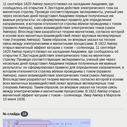
11 сентября 1820 Ампер присутствовал на заседании Академии, где
сообщалось об открытии Х.Эрстедом действия электрического тока на
магнитную стрелку. Проведя соответствующие эксперименты, ученый уже
через несколько дней представил Академии первые полученные им
важные результаты: он сформулировал правило для определения
направления, в котором отклоняется стрелка вблизи проводника с током
(правило Ампера), закон взаимодействия электрических токов (закон
Ампера). Впоследствии разработал теорию магнетизма, согласно которой
в основе всех магнитных взаимодействий лежат круговые молекулярные
токи (теорема Ампера). Таким образом, он впервые указал на тесную
связь между электрическими и магнитными процессами. В 1822 Ампер
открыл магнитный эффект катушки с током – соленоида. 11 сентября
1820 Ампер присутствовал на заседании Академии, где сообщалось об
открытии Х.Эрстедом действия электрического тока на магнитную
стрелку. Проведя соответствующие эксперименты, ученый уже через
несколько дней представил Академии первые полученные им важные
результаты: он сформулировал правило для определения направления, в
котором отклоняется стрелка вблизи проводника с током (правило
Ампера), закон взаимодействия электрических токов (закон Ампера).
Впоследствии разработал теорию магнетизма, согласно которой в основе
всех магнитных взаимодействий лежат круговые молекулярные токи
(теорема Ампера). Таким образом, он впервые указал на тесную связь
между электрическими и магнитными процессами. В 1822 Ампер открыл
магнитный эффект катушки с током – соленоида. Умер Ампер в Марселе
10 июня 1836.
№ слайда
10