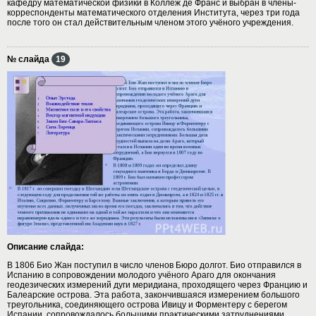
кафедру математической физики в Коллеж де Франс и выбран в члены-
корреспонденты математического отделения Института, через три года
после того он стал действительным членом этого учёного учреждения.
№ слайда
19
Описание слайда:
В 1806 Био Жан поступил в число членов Бюро долгот. Био отправился в
Испанию в сопровождении молодого учёного Араго для окончания
геодезических измерений дуги меридиана, проходящего через Францию и
Балеарские острова. Эта работа, закончившаяся измерением большого
треугольника, соединяющего острова Ивицу и Форментеру с берегом
Испании, сопровождалось большими практическими затруднениями.