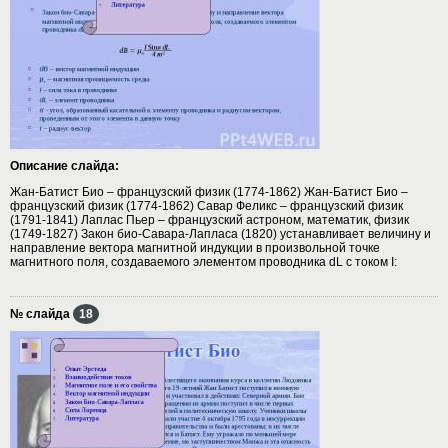
Описание слайда:
Жан-Батист Био – французский физик (1774-1862) Жан-Батист Био –
французский физик (1774-1862) Савар Феликс – французский физик
(1791-1841) Лаплас Пьер – французский астроном, математик, физик
(1749-1827) Закон био-Савара-Лапласа (1820) устанавливает величину и
направление вектора магнитной индукции в произвольной точке
магнитного поля, создаваемого элементом проводника dL с током I:
№ слайда
18