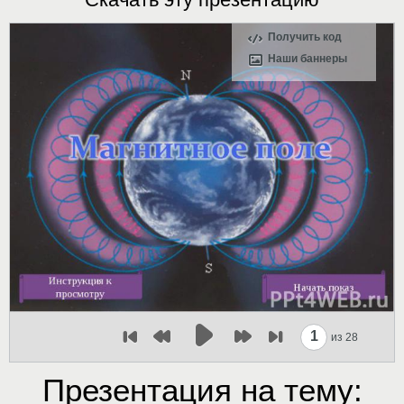
Получить код
Наши баннеры
1
из 28
Презентация на тему: