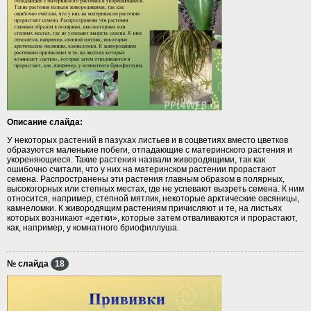
Описание слайда:
У некоторых растений в пазухах листьев и в соцветиях вместо цветков
образуются маленькие побеги, отпадающие с материнского растения и
укореняющиеся. Такие растения назвали живородящими, так как
ошибочно считали, что у них на материнском растении прорастают
семена. Распространены эти растения главным образом в полярных,
высокогорных или степных местах, где не успевают вызреть семена. К ним
относится, например, степной мятлик, некоторые арктические овсяницы,
камнеломки. К живородящим растениям причисляют и те, на листьях
которых возникают «детки», которые затем отваливаются и прорастают,
как, например, у комнатного бриофиллуша.
№ слайда
18