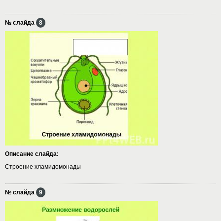
№ слайда
8
Описание слайда:
Строение хламидомонады
№ слайда
9