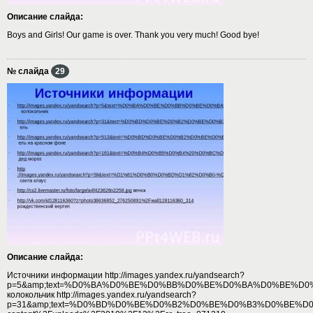
Описание слайда:
Boys and Girls! Our game is over. Thank you very much! Good bye!
№ слайда
29
Описание слайда:
Источники информации http://images.yandex.ru/yandsearch?
p=5&amp;text=%D0%BA%D0%BE%D0%BB%D0%BE%D0%BA%D0%BE%D0%BB%D
колокольчик http://images.yandex.ru/yandsearch?
p=31&amp;text=%D0%BD%D0%BE%D0%B2%D0%BE%D0%B3%D0%BE%D