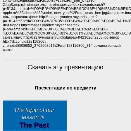
content%2Fuploads%2F2010%2F12%2Fcr_tree_071210-
2.jpg&amp;rpt=simage ель http://images.yandex.ru/yandsearch?
p=513&amp;text=%D0%BD%D0%BE%D0%B2%D0%BE%D0%B3%D0%BE%
apple.ru%2Falbums%2Fvector_new_year%2Fred_xmas_tree.jpg&amp;rpt=sim
ель на красном фоне http://images.yandex.ru/yandsearch?
p=181&amp;text=%D0%B4%D0%B5%D0%B4%20%D0%BC%D0%BE%D1%80%D
дед мороз http://images.yandex.ru/yandsearch?
p=59&amp;text=%D1%81%D0%B0%D0%BD%D1%82%D0%B0-
%D0%BA%D0%BB%D0%B0%D1%83%D1%81%20%D0%BA%D0%B0%D1%80%D1%82%
санта клаус http://cs2.livemaster.ru/foto/large/a4f423626n2258.jpg венок
http://vk.com/id128116360?
z=photo38636852_276250891%2Fwall128116360_314 рождественский
вертеп
Скачать эту презентацию
Презентации по предмету