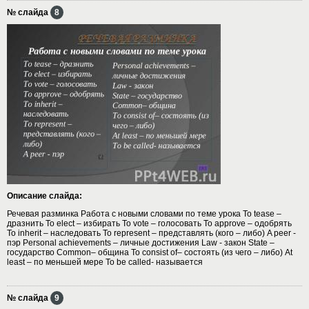
№ слайда
8
Описание слайда:
Речевая разминка Работа с новыми словами по теме урока To tease –
дразнить To elect – избирать To vote – голосовать To approve – одобрять
To inherit – наследовать To represent – представлять (кого – либо) A peer -
пэр Personal achievements – личные достижения Law - закон State –
государство Common– община To consist of– состоять (из чего – либо) At
least – по меньшей мере To be called- называется
№ слайда
9