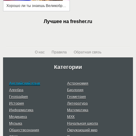
Хорошо ли ты знаешь Великобританию?
Лучшее на fresher.ru
О нас
Правила
Обратная связь
Категории
Английский язык
Астрономия
Алгебра
Биология
География
Геометрия
История
Литература
Информатика
Математика
Медицина
МХК
Музыка
Начальная школа
Обществознания
Окружающий мир