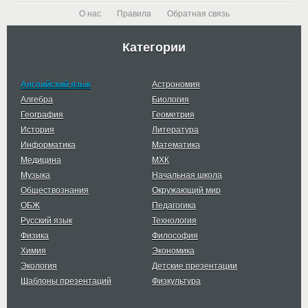
О нас
Правила
Обратная связь
Категории
Английский язык
Астрономия
Алгебра
Биология
География
Геометрия
История
Литература
Информатика
Математика
Медицина
МХК
Музыка
Начальная школа
Обществознания
Окружающий мир
ОБЖ
Педагогика
Русский язык
Технология
Физика
Философия
Химия
Экономика
Экология
Детские презентации
Шаблоны презентаций
Физкультура