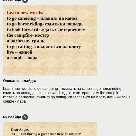
Описание слайда:
Learn new words: to go саnоeing – плавать на каноэ to go horse riding-
ездить на лошади to look forward- ждать с нетерпением the campfire-
костёр a barbecue- гриль to go rafting- сплавляться на плоту live – живой a
couple - пара
№ слайда
5