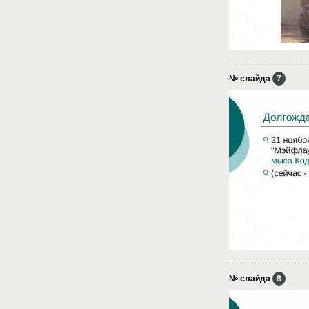
№ слайда
7
№ слайда
8