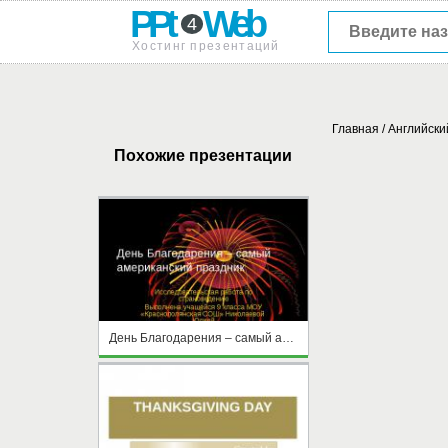
PPt
Web
4
Хостинг презентаций
Главная
/
Английски
Похожие презентации
День Благодарения – самый американский праздник