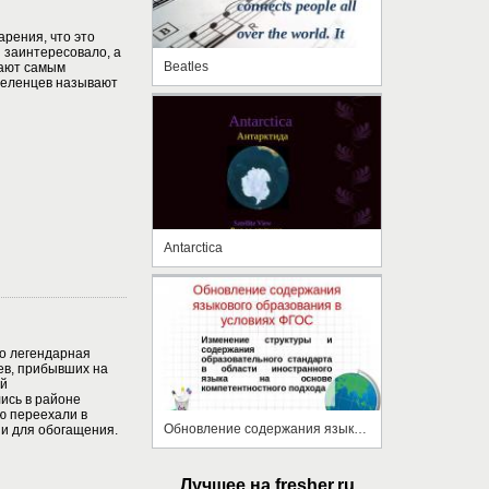
арения, что это
 заинтересовало, а
Beatles
вают самым
селенцев называют
Antarctica
то легендарная
ев, прибывших на
ий
лись в районе
ю переехали в
Обновление содержания языкового образования в условиях ФГОС
 и для обогащения.
Лучшее на fresher.ru