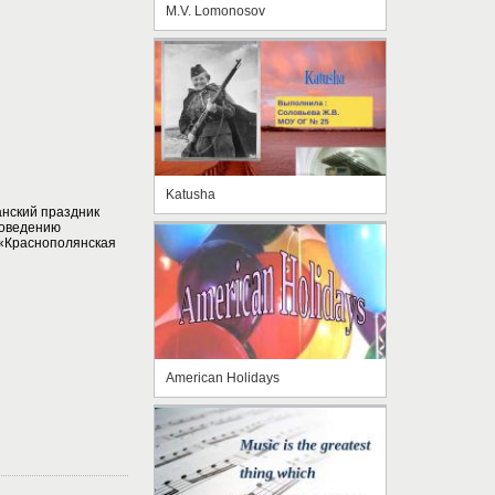
M.V. Lomonosov
Katusha
нский праздник
новедению
«Краснополянская
American Holidays