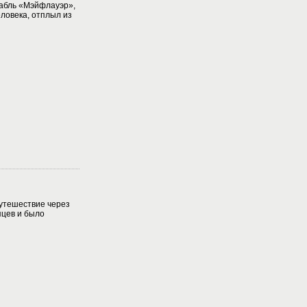
рабль «Мэйфлауэр»,
еловека, отплыл из
утешествие через
яцев и было