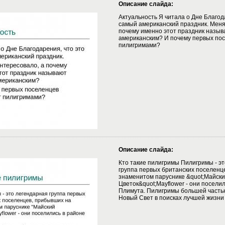
Описание слайда:
Актуальность Я читала о Дне Благод
самый американский праздник. Меня
почему именно этот праздник назы
американским? И почему первых по
пилигримами?
Описание слайда:
Кто такие пилигримы Пилигримы - э
группа первых британских поселенц
знаменитом паруснике &quot;Майск
Цветок&quot;Mayflower - они посели
Плимута. Пилигримы большей часть
Новый Свет в поисках лучшей жизни