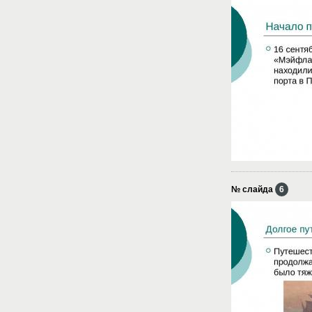
№ слайда
6