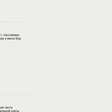
 г. пассажиры
орь у мыса Код
ую часть
альной секты