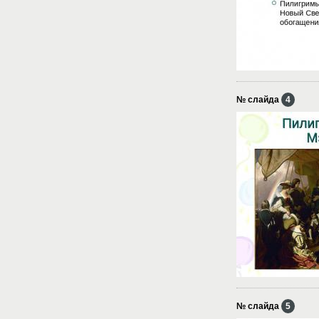
№ слайда
4
№ слайда
5