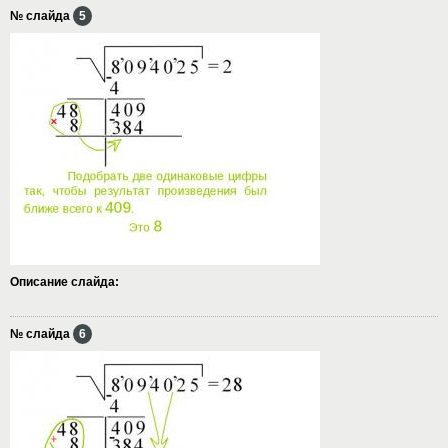
№ слайда
5
Описание слайда:
№ слайда
6