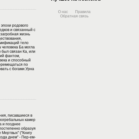
О нас
Правила
Обратная связь
 эпохи родового
едков и связанный с
 загробная жизнь
ествования,
умификаций тело
а человека Ба могла
 был связан Ка, или
кий фантом,
века и способный
перемещаться по
овать с богами.Урна
ния, писавшиеся в
 погребальных камер
а и позднее
 постепенно образуя
 Мертвых" ("Книгу
хода днем" - Пер-ем-