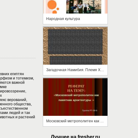
Народная культура
Загадочная Намибия. Племя Химба
евних египтян
орфизм и тотемизм,
няются важной
мике
мировоззрение,
х
лекс верований,
енного общества,
хъестественном
пами людей и так
ивотных и растений
Московский метрополитен как памятник архитектуры
Лучшее на fresher.ru