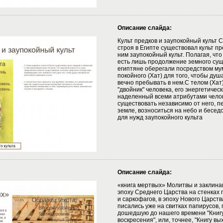
Описание слайда:
Культ предков и заупокойный культ С
строя в Египте существовал культ пр
ним заупокойный культ. Полагая, что
есть лишь продолжение земного сущ
египтяне оберегали посредством м
покойного (Хат) для того, чтобы душ
вечно пребывать в нем.С телом (Хат)
"двойник" человека, его энергетичес
наделенный всеми атрибутами чело
существовать независимо от него, 
земле, возноситься на небо и бесед
для нужд заупокойного культа
Описание слайда:
«книга мертвых» Молитвы и заклина
эпоху Среднего Царства на стенках
и саркофагов, в эпоху Нового Царств
писались уже на свитках папирусов,
дошедшую до нашего времени "Книгу
воскресения", или, точнее, "Книгу вы