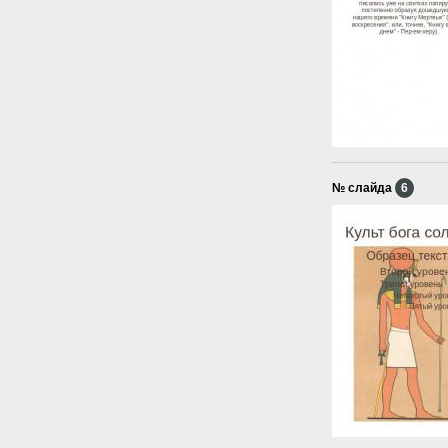
№ слайда
6