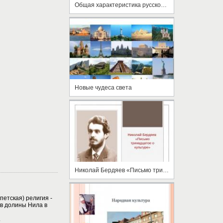
Общая характеристика русской культуры
Новые чудеса света
Николай Бердяев «Письмо тринадцатое о культуре»
етская) религия -
в долины Нила в
.