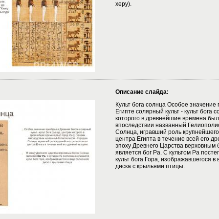
херу).
Описание слайда:
Культ бога солнца Особое значение
Египте солярный культ - культ бога 
которого в древнейшие времена был 
впоследствии названный Гелиополи
Солнца, игравший роль крупнейшего
центра Египта в течение всей его д
эпоху Древнего Царства верховным 
является бог Ра. С культом Ра пост
культ бога Гора, изображавшегося в 
диска с крыльями птицы.