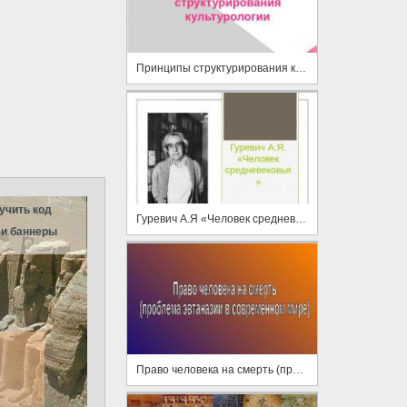
Принципы структурирования культурологии
учить код
Гуревич А.Я «Человек средневековья»
и баннеры
Право человека на смерть (проблема эвтаназии в современном мире)