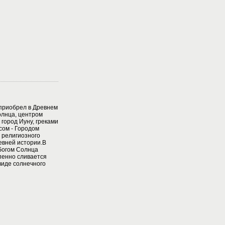
 приобрел в Древнем
солнца, центром
город Иуну, греками
сом - Городом
 религиозного
ревней истории.В
богом Солнца
епенно сливается
виде солнечного