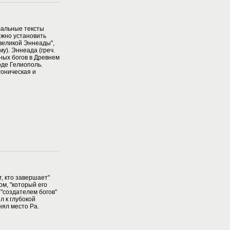
бальные тексты
ожно установить
"великой Эннеады",
му). Эннеада (греч.
ных богов в Древнем
оде Гелиополь.
гоническая и
от, кто завершает"
ом, "который его
 "создателем богов"
л к глубокой
нял место Ра.