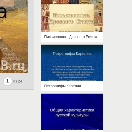
Письменность Древнего Египта
1
из 24
Петроглифы Карелии