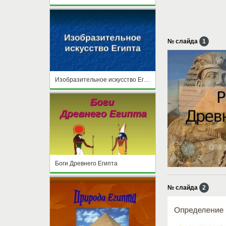
№ слайда
1
Изобразительное искусство Египта
Боги Древнего Египта
№ слайда
2