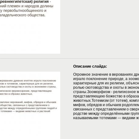
Описание слайда:
Огромное значение в верованиях др
играло поклонение природе, а зоом
характерные для их религии, объяс
ролью скотоводства и охоты в эконо
страны.Зооморфизм - религиозное 
представляющею божество в образа
животных.Тотемизм (от тотем), комп
мифов, обрядов и обычаев родоплем
связанных с представлением о свер
родстве между определёнными груп
называемыми тотемами — видами ж