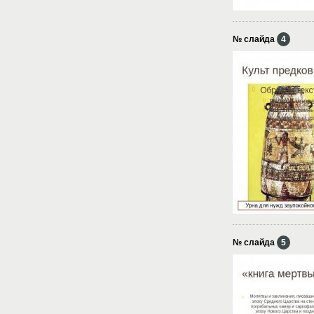
№ слайда
4
№ слайда
5