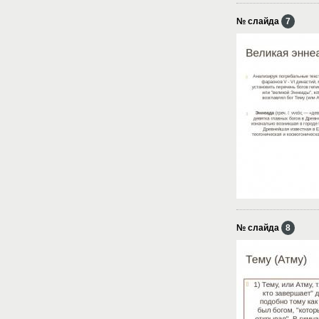
№ слайда
7
№ слайда
8