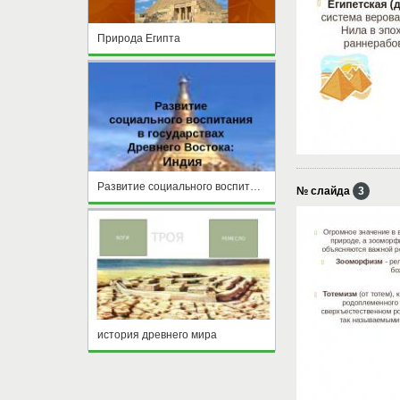
Природа Египта
Развитие социального воспитания в гос. Древнего Востока
№ слайда
3
история древнего мира