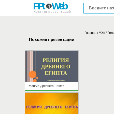
PPt
Web
4
Хостинг презентаций
Главная
/
МХК
/
Рели
Похожие презентации
Религия Древнего Египта