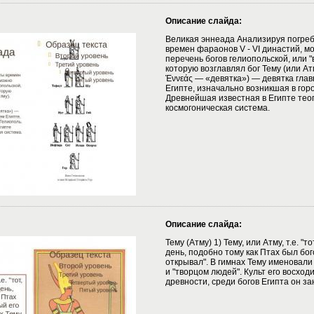
Описание слайда:
Великая эннеада Анализируя погре
времен фараонов V - VI династий, м
перечень богов гелиопольской, или 
которую возглавлял бог Тему (или Ат
Ἐννεάς — «девятка») — девятка глав
Египте, изначально возникшая в гор
Древнейшая известная в Египте тео
космогоническая система.
Описание слайда:
Тему (Атму) 1) Тему, или Атму, т.е. "т
день, подобно тому как Птах был бог
открывал". В гимнах Тему именовали
и "творцом людей". Культ его восходи
древности, среди богов Египта он за