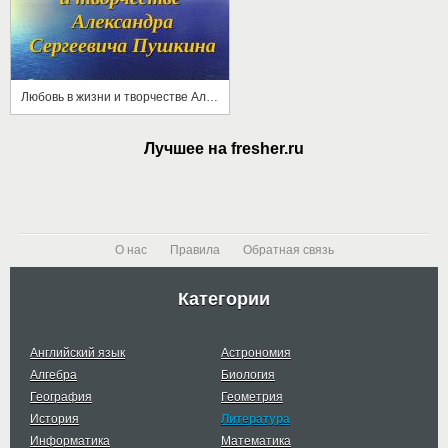
Любовь в жизни и творчестве Александра Сергеевича Пушкина
Лучшее на fresher.ru
О нас
Правила
Обратная связь
Категории
Английский язык
Астрономия
Алгебра
Биология
География
Геометрия
История
Литература
Информатика
Математика