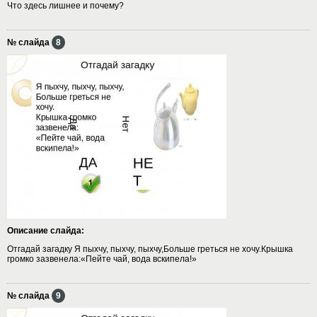
Что здесь лишнее и почему?
№ слайда
8
Описание слайда:
Отгадай загадку Я пыхчу, пыхчу, пыхчу,Больше греться не хочу.Крышка
громко зазвенела:«Пейте чай, вода вскипела!»
№ слайда
9