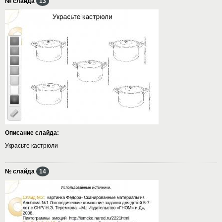
№ слайда
13
Описание слайда:
Украсьте кастрюли
№ слайда
14