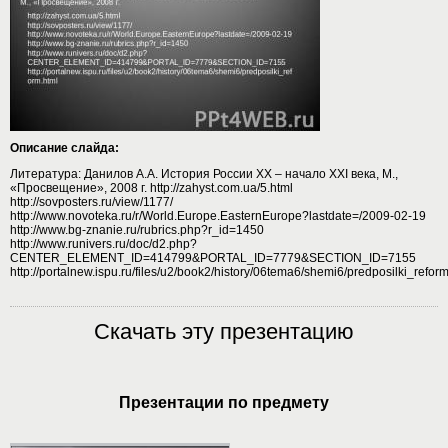
Описание слайда:
Литература: Данилов А.А. История России XX – начало XXI века, М.,
«Просвещение», 2008 г. http://zahyst.com.ua/5.html
http://sovposters.ru/view/1177/
http://www.novoteka.ru/r/World.Europe.EasternEurope?lastdate=/2009-02-19
http://www.bg-znanie.ru/rubrics.php?r_id=1450
http://www.runivers.ru/doc/d2.php?
CENTER_ELEMENT_ID=414799&PORTAL_ID=7779&SECTION_ID=7155
http://portalnew.ispu.ru/files/u2/book2/history/06tema6/shemi6/predposilki_reform
Скачать эту презентацию
Презентации по предмету