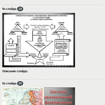
№ слайда
19
Описание слайда:
№ слайда
20