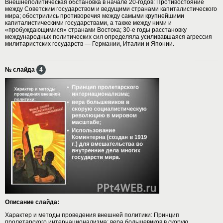
Внешнеполитическая обстановка в начале 20-годов: Противостояние
между Советским государством и ведущими странами капиталистического
мира; обострились противоречия между самыми крупнейшими
капиталистическими государствами, а также между ними и
«пробуждающимися» странами Востока; 30-е годы расстановку
международных политических сил определяла усиливавшаяся агрессия
милитаристских государств — Германии, Италии и Японии.
№ слайда
4
Описание слайда:
Характер и методы проведения внешней политики: Принцип
пролетарского интернационализма; вера большевиков в скорую