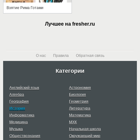
Взятие Рима Готами
Лучшее на fresher.ru
О нас
Правила
Обратная связь
Категории
Английский язык
Астрономия
Алгебра
Биология
География
Геометрия
История
Литература
Информатика
Математика
Медицина
МХК
Музыка
Начальная школа
Обществознания
Окружающий мир