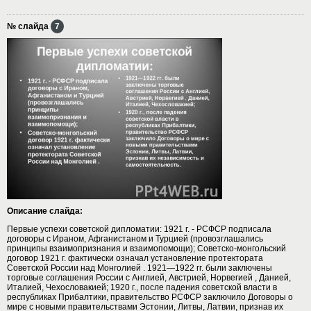
№ слайда
7
Описание слайда:
Первые успехи советской дипломатии: 1921 г. - РСФСР подписала
договоры с Ираном, Афганистаном и Турцией (провозглашались
принципы взаимопризнания и взаимопомощи); Советско-монгольский
договор 1921 г. фактически означал установление протектората
Советской России над Монголией . 1921—1922 гг. были заключены
торговые соглашения России с Англией, Австрией, Норвегией , Данией,
Италией, Чехословакией; 1920 г., после падения советской власти в
республиках Прибалтики, правительство РСФСР заключило Договоры о
мире с новыми правительствами Эстонии, Литвы, Латвии, признав их