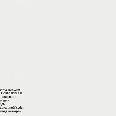
ались высшие
 Появляются и
 растения,
нные и
виды
аших дней(дубы,
ериода вымерли