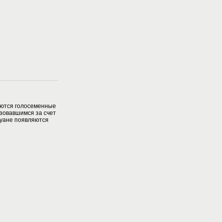
аются голосеменные
зовавшимся за счет
куане появляются