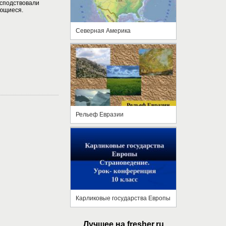
осподствовали
ющиеся.
Северная Америка
Рельеф Евразии
Карликовые государства Европы
Лучшее на fresher.ru