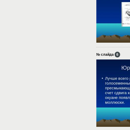
№ слайда
6