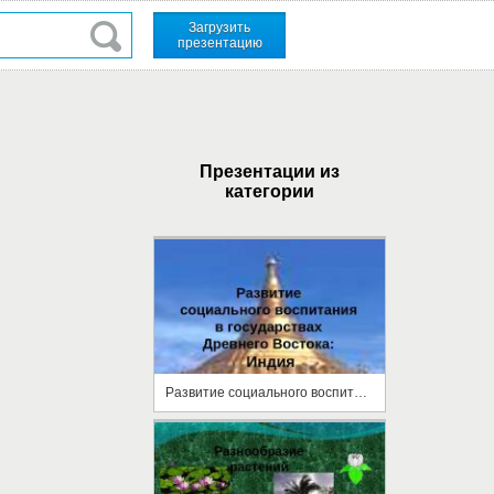
Загрузить
презентацию
Презентации из
категории
Развитие социального воспитания в гос. Древнего Востока