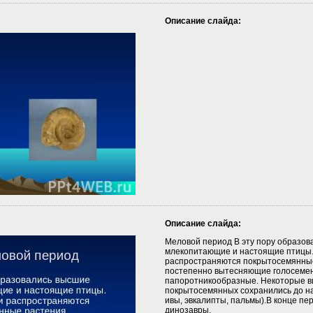
Описание слайда:
Описание слайда:
Меловой период В эту пору образов
млекопитающие и настоящие птицы.
распространяются покрытосемянные
постепенно вытесняющие голосеме
папоротникообразные. Некоторые 
покрытосемянных сохранились до н
ивы, эвкалипты, пальмы).В конце п
динозавры.