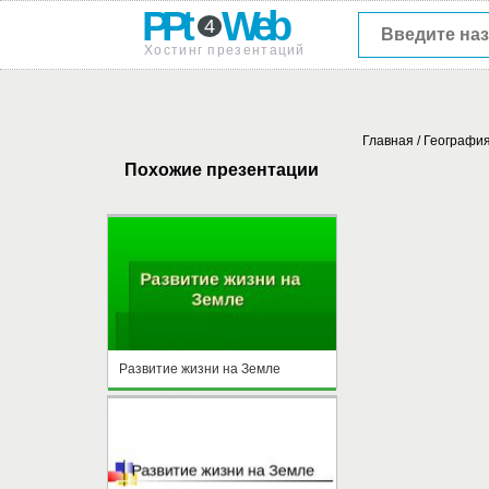
PPt
Web
4
Хостинг презентаций
Главная
/
Географи
Похожие презентации
Развитие жизни на Земле