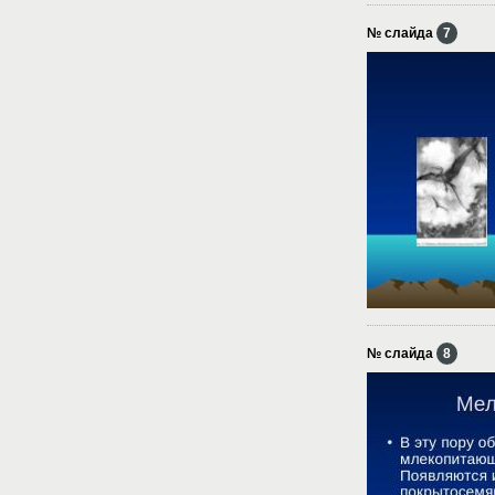
№ слайда
7
№ слайда
8