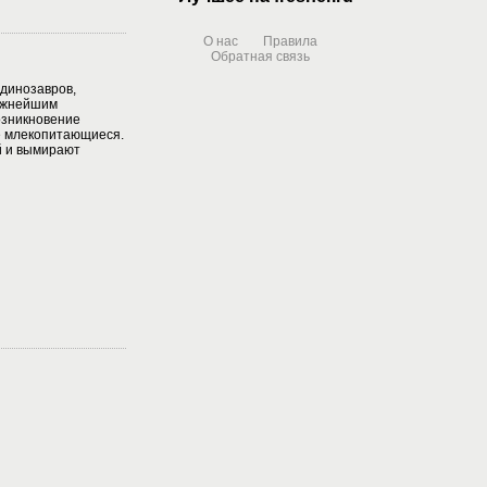
О нас
Правила
Обратная связь
динозавров,
Важнейшим
озникновение
е млекопитающиеся.
 и вымирают