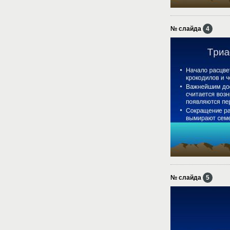
№ слайда
4
№ слайда
5